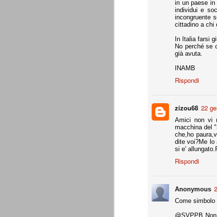
in un paese in 
individui e soc
Precisione svizzera
JUL
incongruente s
cittadino a chi
27
Il calcio estivo va sempre preso pe
occasione per provare schemi e met
In Italia farsi 
Gallo ha avuto proprio questa impression
No perché se co
già avuta.
Appunti: 3. Liste Uefa e Seri
JUL
INAMB
22
Queste le regole per la composizion
Rispondi
Appunti: 2. Potenza di fuoco
JUL
zizou68
22 ge
22
La potenza di fuoco è = quota an
Amici non vi 
di fuoco di una società non deve su
macchina del "s
Ffp Uefa).
che,ho paura,v
dite voi?Me lo 
Non conosciamo ancora il dato ufficiale 
si e' allungato
mln. Ma qui dobbiamo riferirci al fatturat
Rispondi
Appunti: 1. Il cambiamento
JUL
22
Siamo poco oltre metà luglio, e il 
2
conta e parla il campo. E, al 21 lu
Anonymous
Sono andati via Storari, Pepe, Pirlo, Tev
Come simbolo de
(nel tempo, e a suon di risultati) di saperl
@SVPPB Non è c