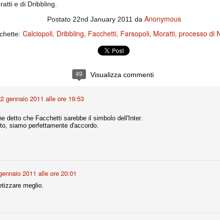
ce solo a 10 minuti dalla fine, dopo essere rimasta in 10 uomini.
tti e di Dribbling.
Anonymous
Postato
22nd January 2011
da
Calciopoli
Dribbling
Facchetti
Farsopoli
Moratti
processo di 
ichette:
no regalato un'urna non facile alle italiane, specialmente alla Juventus,
 girone forse più avvincente:
 Shakhtar Donetsk (Ucr), Malmoe (Sve)
49
Visualizza commenti
ter Utd (Ing), Cska Mosca (Rus), Wolfsburg (Ger).
 (Spa), Galatasaray (Tur), Astana (Kaz).
2 gennaio 2011 alle ore 19:53
e detto che Facchetti sarebbe il simbolo dell'Inter.
izzico di sfortuna. Partita sbagliata come impostazione, a cominciare
o, siamo perfettamente d'accordo.
e con la gestione della stessa. Può succedere. Oggi anche Allegri ha
 lo abbia capito. Quindi, niente drammi e vediamo di imparare in
passo falso, o c'è qualcosa di più?
gennaio 2011 alle ore 20:01
etizzare meglio.
i
ositivo della sentenza di primo grado del processo sportivo
mmesse.