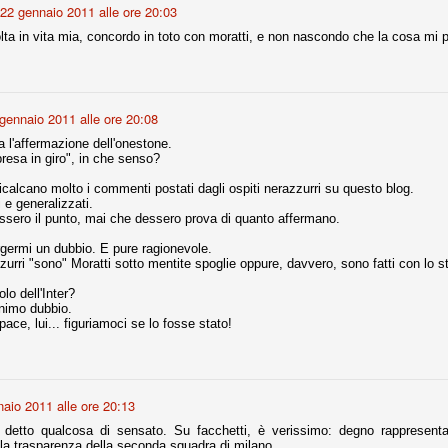
22 gennaio 2011 alle ore 20:03
la polemica sviluppatasi in questi giorni, soprattutto fra tifosi
io che ognuno tiri l'acqua al suo mulino e difenda strenuamente il
olta in vita mia, concordo in toto con moratti, e non nascondo che la cosa mi
 presenza o dell'assenza di prove. Ci interessa invece altro.
Teramo, l'ingiustizia sportiva
UG
17
Nei giorni scorsi abbiamo ricevuto alcuni messaggi di amici
gennaio 2011 alle ore 20:08
teramani, che ci chiedevano spazio per la loro vicenda, al limite
ll'incredibile. Ce ne occupiamo volentieri.
 l'affermazione dell'onestone.
resa in giro", in che senso?
po le incongruenze emerse negli scorsi anni nello scandalo del
alcioscommesse, con le assurde accuse a Pepe e Bonucci, e la
icalcano molto i commenti postati dagli ospiti nerazzurri su questo blog.
radossale situazione di Conte, oltre ai tanti altri tirati in ballo solo da
e generalizzati.
stimonianze di terze parti (senza riscontri oggettivi), ora si punta il dito
ssero il punto, mai che dessero prova di quanto affermano.
ntro il Teramo.
germi un dubbio. E pure ragionevole.
zzurri "sono" Moratti sotto mentite spoglie oppure, davvero, sono fatti con lo 
lo dell'Inter?
inimo dubbio.
ta
ace, lui... figuriamoci se lo fosse stato!
-Marotta ha conseguito il suo ottavo successo nelle 19 competizioni
torie e tre secondi posti in 19 competizioni: risultati impressionanti, da
guida, negli ultimi 13 mesi, sono stati ottenuti (in 5 competizioni) 3
aio 2011 alle ore 20:13
detto qualcosa di sensato. Su facchetti, è verissimo: degno rappresentant
lla trasparenza della seconda squadra di milano