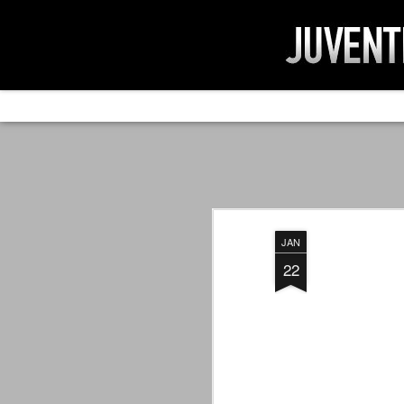
AD IMPOSSIBIL
SEP
19
Ad impossibilìa nemo tenetur. Per
significa che nessuno è tenuto a 
Ed infatti, per chi ricorda le convulse gi
JAN
davvero impresa impossibile quella di mod
erano abbattuti sulla Juventus.
22
PER UNA VERITÀ
SEP
STORICA
19
Cari amici, l'avventura che
abbiamo iniziato il 5 maggio 2007