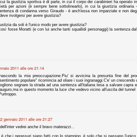
cui la giustizia sportiva è di parte, in cui il corpo dei carabinieri ha operato 
ietà per azioni (è sempre bene sottolinearlo), in cui la giustizia ordinaria -
entenza di condanna verso Giraudo - è anch'essa non imparziale e non degn
 deve rivolgersi per avere giustizia?
r quello che è: un allenamento in vista della stagione, una ghiotta
tere preziosi minuti nelle gambe. E chi sabato era allo stadio a San
giustizia da soli è l'unico modo per avere giustizia?
e.
sì fosse Moratti (e con lui anche tanti squallidi personaggi) la sentenza dal 
e A
e delle liste.
nnaio 2011 alle ore 21:14
nua di ammortamento + ingaggio lordo annuo. La somma della potenza
nascondo la mia preoccupazione.Piu' si avvicina la presunta fine del pro
perare il 70 % del fatturato al netto delle plusvalenze (vedi regole del
entimento popolare" ricomincia ad oliare i suoi ingranaggi.C'e' un crescendo di
ogliono segnare la strada ad una sentenza all'italiana tesa a salvare capra 
auguro,ma in questo momento la luce che vedevo vicino all'uscita del tunnel si
del fatturato 2014/15, che dovrebbe comunque essere intorno ai 320
.Purtroppo.
o 2015/16, esercizio appena iniziato.
mercato si valuta alla fine, a inizio settembre. Fermo restando che poi
2 gennaio 2011 alle ore 21:27
glio, sono già arrivati Rugani, Dybala, Khedira, Mandzukic, Neto, Zaza.
ez, Ogbonna, forse Vidal. Il mercato i nostri dirigenti hanno dimostrato
ll'inter vedrei anche il bravo materazzi...
o fare meglio di noi tifosi.
he i nerassuri siano fatti con lo stampino, è solo che si passano l'unico n