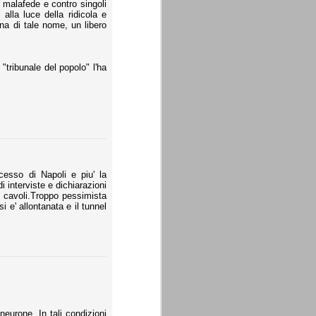
in malafede e contro singoli
 alla luce della ridicola e
a di tale nome, un libero
"tribunale del popolo" l'ha
cesso di Napoli e piu' la
 interviste e dichiarazioni
e cavoli.Troppo pessimista
 e' allontanata e il tunnel
eurone. In tali condizioni