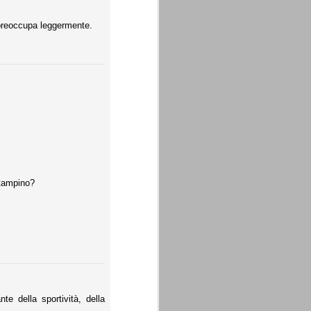
 preoccupa leggermente.
stampino?
e della sportività, della