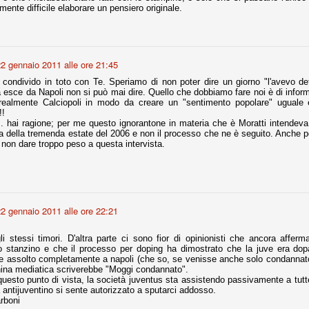
mente difficile elaborare un pensiero originale.
nni uno fra i maggiori talenti del calcio italiano della sua generazione,
 bravo nell'anticipo, bravo in marcatura, bravo nello scegliere il tempo
no, bravo nell'avanzare palla al piede, bravo nei colpi di testa. Bravo.
2 gennaio 2011 alle ore 21:45
ondivido in toto con Te. Speriamo di non poter dire un giorno "l'avevo det
 della Juventus era fare mercato e farlo subito, anche al fine di
esce da Napoli non si può mai dire. Quello che dobbiamo fare noi è di inform
tenze annunciate di Tevez e Pirlo, svecchiando al contempo una rosa
realmente Calciopoli in modo da creare un "sentimento popolare" uguale 
'acquisto di Rugani, Dybala e Zaza, il gentleman agreement con il
!!
eyra sono tutte mosse che puntano a ringiovanire la rosa affidandosi a
. hai ragione; per me questo ignorantone in materia che è Moratti intendeva 
 della tremenda estate del 2006 e non il processo che ne è seguito. Anche 
 non dare troppo peso a questa intervista.
sa per la Juventus l'epoca degli accordi di compartecipazione
 la data finale, data nella quale quella forma contrattuale (con
di accordo) dovrà scomparire dal calcio italiano.
2 gennaio 2011 alle ore 22:21
i gli accordi di compartecipazione ancora in essere.
i stessi timori. D'altra parte ci sono fior di opinionisti che ancora affe
o stanzino e che il processo per doping ha dimostrato che la juve era do
 assolto completamente a napoli (che so, se venisse anche solo condannato 
re del Sassuolo, così come Berardi (ora al 100%). Se uno dei due
hina mediatica scriverebbe "Moggi condannato".
deremo atto di quanto costerà. Di certo, quei due giocatori, insieme a
questo punto di vista, la società juventus sta assistendo passivamente a tutte
eso parecchio. Non sul piano sportivo, ma su quello finanziario. E non
a antijuventino si sente autorizzato a sputarci addosso.
ppe Marotta del quale una parte della tifoseria juventina sembra non
rboni
o.