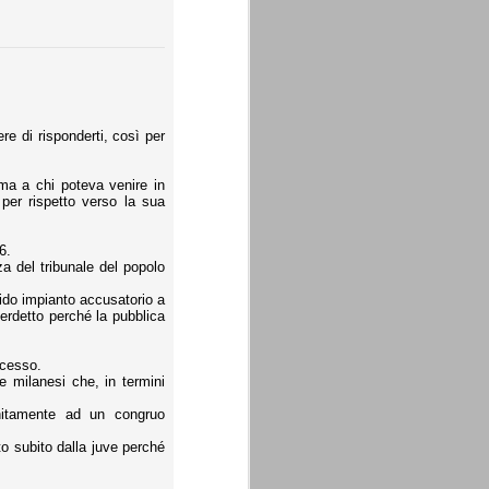
ere di risponderti, così per
ma a chi poteva venire in
per rispetto verso la sua
6.
a del tribunale del popolo
ido impianto accusatorio a
erdetto perché la pubblica
ocesso.
re milanesi che, in termini
unitamente ad un congruo
o subito dalla juve perché