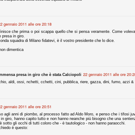
fitte)
2 gennaio 2011 alle ore 20:18
s - Lazio 2-0
 finisce che prima o poi scappa quello che si pensa veramente. Come volevas
percoppa italiana, diventando così la squadra più titolata in Italia in
 presa in giro.
 il Milan (a meno di classifiche e tabelle "galliane"), fermo a quota 6.
conda squadra di Milano fidatevi, è il vostro presidente che lo dice.
e i bianconeri a trovare una certa unità dopo le prime deludenti
non dimentica
no, non è una barzelletta. O forse sì, fate voi, ma non fa ridere. Ci
22 gennaio 2011 alle ore 20:2
'immensa presa in giro che è stata Calciopoli
, non è una storiaccia legata alla ex Jugoslavia. Dicevamo che ci sono
a età (29 anni), e sono fisicamente simili, entrambi grandi e grossi.
cchio, aldi, ossi, nchetti, cchetti, cini, pubblica, riere, gazza, dini, fumo, azzi &
uropee, e tutti e due sono appena arrivati a giocare in Italia. Il
one
2 gennaio 2011 alle ore 20:51
licate finora sono le motivazioni del giudizio di Cassazione relativo a
vano scelto di farsi giudicare con il rito abbreviato.
o agli anni di piombo, al processo fatto ad Aldo Moro, e penso che i tifosi ju
i in giro, hanno capito tutto e non hanno neanche più bisogno che una sentenz
o, e quindi non le commenteremo, le considerazioni (di parte)
 è sotto gli occhi di tutti coloro che - è tautologico - non hanno paraocchi.
prese dalla maggior parte dei media (chissà perché...), come fossero
chiedo è questo: