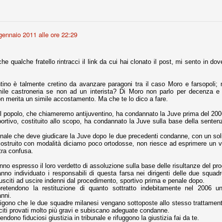
Comproprietà - Capitolo finale
UN
gennaio 2011 alle ore 22:29
18
Finita un'altra stagione di trionfi, è tempo ora per la Juve di
mettersi tutto alle spalle e di organizzare il mercato per la
rossima stagione.
he qualche fratello rintracci il link da cui hai clonato il post, mi sento in dov
e anni fa il calcio italiano ha deciso di adeguarsi al resto d’Europa e
 estinguere definitivamente la pratica delle comproprietà. Per
ino è talmente cretino da avanzare paragoni tra il caso Moro e farsopoli; 
evolare le società, la FIGC aveva dato inizialmente un anno di tempo,
ile castroneria se non ad un interista? Di Moro non parlo per decenza e 
lvo poi decidere di concedere una proroga fino a giugno 2015.
on merita un simile accostamento. Ma che te lo dico a fare.
el popolo, che chiameremo antijuventino, ha condannato la Juve prima del 200
portivo, costituito allo scopo, ha condannato la Juve sulla base della sentenz
enale che deve giudicare la Juve dopo le due precedenti condanne, con un sol
rdinaria
costruito con modalità diciamo poco ortodosse, non riesce ad esprimere un v
ra confusa.
mo orgogliosi di un gruppo (società, dirigenti, staff tecnico, squadra)
spacciato. Una squadra che ha saputo cambiare guida tecnica, staff,
anno espresso il loro verdetto di assoluzione sulla base delle risultanze del pr
li di gioco, interpreti, mentalità in campo... riproponendosi sempre e
anno individuato i responsabili di questa farsa nei dirigenti delle due squad
iusciti ad uscire indenni dal procedimento, sportivo prima e penale dopo.
 pretendono la restituzione di quanto sottratto indebitamente nel 2006 
2014/15:
nni.
esigono che le due squadre milanesi vengano sottoposte allo stesso trattament
 ai rigori).
leciti provati molto più gravi e subiscano adeguate condanne.
tendono fiduciosi giustizia in tribunale e rifuggono la giustizia fai da te.