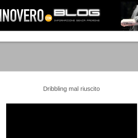
IA NEMO TENETUR
Mass-media feroci, sentimento popola
processo. Una vera e propria mattanza
veniva travolto, annichilito dal furore
 chi conosce il latino, questa frase
che, fin dai primi attimi, sembrò a se
fare imprese impossibili.
Un gruppo di persone, spronato dalla r
ornate dell’estate 2006, sembrava
lavorare sul web per cercare di argin
ificare il corso degli eventi che si
condannando irreversibilmente.
Dribbling mal riuscito
Manchester City -
Juventus - Chievo 1-1
SEP
SEP
Juventus 1-2
15
12
La Juventus esce con un
misero punto dallo Juventus
La Juventus trionfa a
Stadium, accentuando una crisi
Manchester conquistandosi tre
che sembra non avere fine.