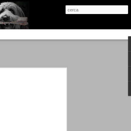
re, condanne scritte prima di ogni
, e chi provava a cantare fuori dal coro
 giustizialista innescato da una indagine
nso unico.
abbia e dalla passione, si ritrovò a
are quell’onda mediatica che ci stava