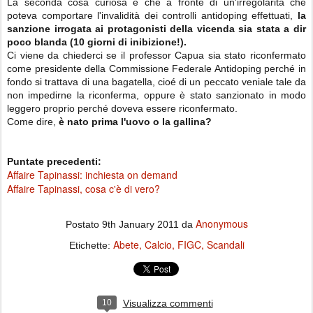
La seconda cosa curiosa è che a fronte di un'irregolarità che
poteva comportare l'invalidità dei controlli antidoping effettuati,
la
sanzione irrogata ai protagonisti della vicenda sia stata a dir
poco blanda (10 giorni di inibizione!).
Ci viene da chiederci se il professor Capua sia stato riconfermato
come presidente della Commissione Federale Antidoping perché in
fondo si trattava di una bagatella, cioé di un peccato veniale tale da
non impedirne la riconferma, oppure è stato sanzionato in modo
leggero proprio perché doveva essere riconfermato.
Come dire,
è nato prima l'uovo o la gallina?
Puntate precedenti:
Affaire Tapinassi: inchiesta on demand
Affaire Tapinassi, cosa c'è di vero?
Anonymous
Postato
9th January 2011
da
Abete
Calcio
FIGC
Scandali
Etichette:
10
Visualizza commenti