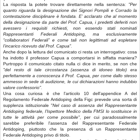
La risposta la potete trovare direttamente nella sentenza:
"Per
quanto riguarda la designazione dei Signori Pompili e Corrado la
contestazione disciplinare è fondata. E’ acclarato che al momento
della designazione da parte del Prof. Capua, i predetti deferiti non
avessero i requisiti richiesti, non essendo stati nominati
Rappresentanti Federali Antidoping, ma esclusivamente
“collaboratori Federali” e come tali non legittimati ad espletare
l’incarico ricevuto dal Prof. Capua".
Anche dopo la lettura del comunicato ci resta un interrogativo: cosa
ha indotto il professor Capua a comportarsi in siffatta maniera?
Purtroppo il comunicato citato nulla ci dice in merito, se non che
"del resto di tale circostanza (assenza di idoneo titolo) era
perfettamente a conoscenza il Prof. Capua, per come dallo stesso
ammesso in sede di audizione, le cui dichiarazioni hanno indubbio
valore confessorio"
.
Una cosa curiosa è che l'articolo 10 dell'appendice A del
Regolamento Federale Antidoping della Figc prevede una sorta di
supplenza istituzionale "
Nel caso di assenza del Rappresentante
Antidoping federale, l’Ispettore Medico della FMSI lo sostituisce in
tutte le attività per come possibile"
, per cui paradossalmente
sarebbe preferibile l'assenza del Rappresentante Federale
Antidoping, piuttosto che la presenza di un Rappresentante
Federale Antidoping privo di titolo.