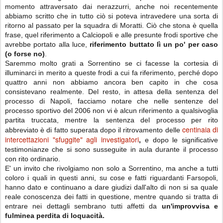
momento attraversato dai nerazzurri, anche noi recentemente
abbiamo scritto che in tutto ciò si poteva intravedere una sorta di
ritorno al passato per la squadra di Moratti. Ciò che stona è quella
frase, quel riferimento a Calciopoli e alle presunte frodi sportive che
avrebbe portato alla luce,
riferimento buttato lì un po' per caso
(o forse no)
.
Saremmo molto grati a Sorrentino se ci facesse la cortesia di
illuminarci in merito a queste frodi a cui fa riferimento, perché dopo
quattro anni non abbiamo ancora ben capito in che cosa
consistevano realmente. Del resto, in attesa della sentenza del
processo di Napoli, facciamo notare che nelle sentenze del
processo sportivo del 2006 non vi è alcun riferimento a qualsivoglia
partita truccata, mentre la sentenza del processo per rito
centinaia di
abbreviato è di fatto superata dopo il ritrovamento delle
intercettazioni "sfuggite" agli investigatori
,
e dopo le significative
testimonianze che si sono susseguite in aula durante il processo
con rito ordinario.
E' un invito che rivolgiamo non solo a Sorrentino, ma anche a tutti
coloro i quali in questi anni, su cose e fatti riguardanti Farsopoli,
hanno dato e continuano a dare giudizi dall'alto di non si sa quale
reale conoscenza dei fatti in questione, mentre quando si tratta di
entrare nei dettagli sembrano tutti affetti da
un'improvvisa e
fulminea perdita di loquacità.