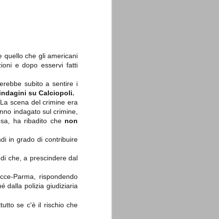
 quello che gli americani
ioni e dopo esservi fatti
La sentenza di
SEP
Cassazione su Moggi
11
rebbe subito a sentire i
Dal sito della Corte di
indagini su Calciopoli.
Cassazione:
. La scena del crimine era
"In Italia la Corte Suprema di
hanno indagato sul crimine,
Cassazione è al vertice della
fesa, ha ribadito che
non
giurisdizione ordinaria; tra le
principali funzioni che le sono
di in grado di contribuire
attribuite dalla legge fondamentale
sull'ordinamento giudiziario del 30
gennaio 1941 n. 12 (art. 65) vi è
ndi che, a prescindere dal
quella di assicurare "l'esatta
osservanza e l'uniforme
Lecce-Parma, rispondendo
interpretazione della legge, l'unità
del diritto oggettivo nazionale, il
é dalla polizia giudiziaria
rispetto dei limiti delle diverse
giurisdizioni".
utto se c'è il rischio che