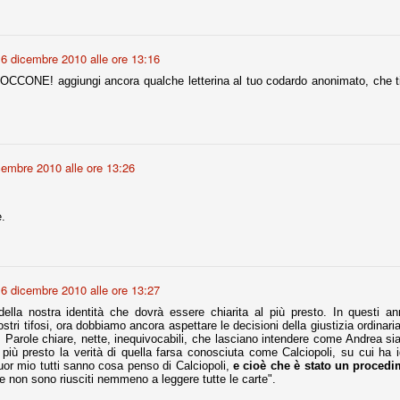
r quello che è: un allenamento in vista della stagione, una ghiotta
6 dicembre 2010 alle ore 13:16
tere preziosi minuti nelle gambe. E chi sabato era allo stadio a San
e.
ONE! aggiungi ancora qualche letterina al tuo codardo anonimato, che ti
e A
e delle liste.
cembre 2010 alle ore 13:26
nua di ammortamento + ingaggio lordo annuo. La somma della potenza
e.
perare il 70 % del fatturato al netto delle plusvalenze (vedi regole del
del fatturato 2014/15, che dovrebbe comunque essere intorno ai 320
o 2015/16, esercizio appena iniziato.
6 dicembre 2010 alle ore 13:27
ella nostra identità che dovrà essere chiarita al più presto. In questi a
stri tifosi, ora dobbiamo ancora aspettare le decisioni della giustizia ordinari
mercato si valuta alla fine, a inizio settembre. Fermo restando che poi
". Parole chiare, nette, inequivocabili, che lasciano intendere come Andrea si
glio, sono già arrivati Rugani, Dybala, Khedira, Mandzukic, Neto, Zaza.
l più presto la verità di quella farsa conosciuta come Calciopoli, su cui ha i
ez, Ogbonna, forse Vidal. Il mercato i nostri dirigenti hanno dimostrato
cuor mio tutti sanno cosa penso di Calciopoli,
e cioè che è stato un procedi
o fare meglio di noi tifosi.
e non sono riusciti nemmeno a leggere tutte le carte".