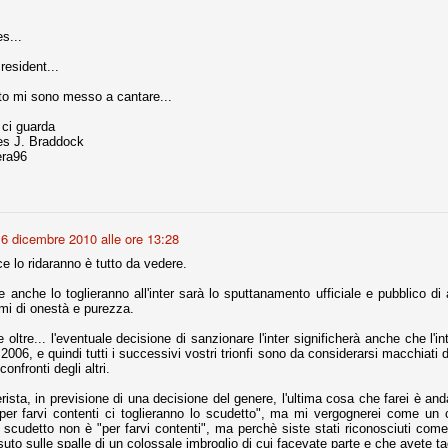
nni uno fra i maggiori talenti del calcio italiano della sua generazione,
s...
 bravo nell'anticipo, bravo in marcatura, bravo nello scegliere il tempo
no, bravo nell'avanzare palla al piede, bravo nei colpi di testa. Bravo.
resident...
tto mi sono messo a cantare...
ci guarda
 della Juventus era fare mercato e farlo subito, anche al fine di
es J. Braddock
tenze annunciate di Tevez e Pirlo, svecchiando al contempo una rosa
era96
'acquisto di Rugani, Dybala e Zaza, il gentleman agreement con il
eyra sono tutte mosse che puntano a ringiovanire la rosa affidandosi a
6 dicembre 2010 alle ore 13:28
sa per la Juventus l'epoca degli accordi di compartecipazione
e lo ridaranno è tutto da vedere.
 la data finale, data nella quale quella forma contrattuale (con
di accordo) dovrà scomparire dal calcio italiano.
 anche lo toglieranno all'inter sarà lo sputtanamento ufficiale e pubblico di
lami di onestà e purezza.
i gli accordi di compartecipazione ancora in essere.
ltre... l'eventuale decisione di sanzionare l'inter significherà anche che l'
2006, e quindi tutti i successivi vostri trionfi sono da considerarsi macchiati
confronti degli altri.
re del Sassuolo, così come Berardi (ora al 100%). Se uno dei due
deremo atto di quanto costerà. Di certo, quei due giocatori, insieme a
erista, in previsione di una decisione del genere, l'ultima cosa che farei è and
eso parecchio. Non sul piano sportivo, ma su quello finanziario. E non
 "per farvi contenti ci toglieranno lo scudetto", ma mi vergognerei come un
ppe Marotta del quale una parte della tifoseria juventina sembra non
scudetto non è "per farvi contenti", ma perchè siste stati riconosciuti come
o.
uto sulle spalle di un colossale imbroglio di cui facevate parte e che avete tac