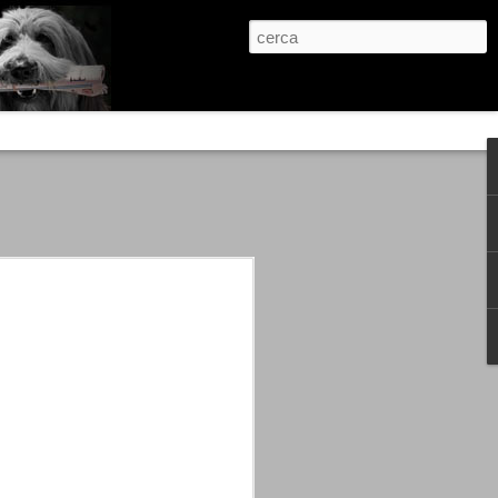
re, condanne scritte prima di ogni
, e chi provava a cantare fuori dal coro
 giustizialista innescato da una indagine
nso unico.
abbia e dalla passione, si ritrovò a
are quell’onda mediatica che ci stava