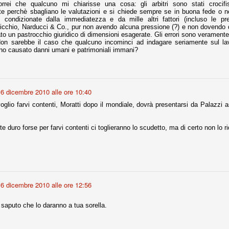
rrei che qualcuno mi chiarisse una cosa: gli arbitri sono stati crocifis
e perchè sbagliano le valutazioni e si chiede sempre se in buona fede o n
 condizionate dalla immediatezza e da mille altri fattori (incluso le pr
fitte)
icchio, Narducci & Co., pur non avendo alcuna pressione (?) e non dovendo
o un pastrocchio giuridico di dimensioni esagerate. Gli errori sono veramente 
on sarebbe il caso che qualcuno incominci ad indagare seriamente sul lav
s - Lazio 2-0
o causato danni umani e patrimoniali immani?
percoppa italiana, diventando così la squadra più titolata in Italia in
 il Milan (a meno di classifiche e tabelle "galliane"), fermo a quota 6.
e i bianconeri a trovare una certa unità dopo le prime deludenti
6 dicembre 2010 alle ore 10:40
glio farvi contenti, Moratti dopo il mondiale, dovrà presentarsi da Palazzi as
no, non è una barzelletta. O forse sì, fate voi, ma non fa ridere. Ci
te duro forse per farvi contenti ci toglieranno lo scudetto, ma di certo non lo r
, non è una storiaccia legata alla ex Jugoslavia. Dicevamo che ci sono
a età (29 anni), e sono fisicamente simili, entrambi grandi e grossi.
uropee, e tutti e due sono appena arrivati a giocare in Italia. Il
one
6 dicembre 2010 alle ore 12:56
licate finora sono le motivazioni del giudizio di Cassazione relativo a
vano scelto di farsi giudicare con il rito abbreviato.
 saputo che lo daranno a tua sorella.
o, e quindi non le commenteremo, le considerazioni (di parte)
prese dalla maggior parte dei media (chissà perché...), come fossero