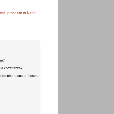
rma
processo di Napoli
are?
la correttezza?
petto che le scelte fossero