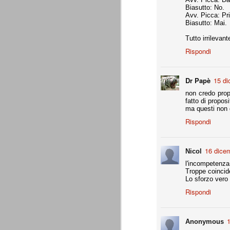
A noi francamente interessa assai poco del
Biasutto: No.
ascolani e tifosi teramani. E' perfino ovv
Avv. Picca: Pri
proprio campanile, anche a dispetto della
Biasutto: Mai.
Tutto irrilevant
A
Rispondi
de
Dr Papè
15 di
Do
non credo propr
c
fatto di proposi
pa
ma questi non 
te
co
Rispondi
16 dicem
Nicol
La Juventus di Agnelli-Marot
AUG
l'incompetenza
Troppe coincid
8
La Juventus della gestione Agnelli
Lo sforzo vero 
disputate in questi 5 anni. Otto vit
ricordare. In particolare con Allegri alla 
Rispondi
successi e 2 secondi posti.
all. Delneri 2010-11
1
Anonymous
- serie A: 7° posto