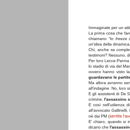
è finita.
Quando abbiamo messo on line
questo sito la nostra squadra del
cuore stava vivendo il suo periodo
più buio, annichilita nel suo
prestigio e guidata in modo da non
Immaginate per un atti
dare molte speranze di un futuro
La prima cosa che fare
migliore.
chiamano
"to freeze
un'idea della dinamic
Chi, anche se complet
testimoni? Nessuno, di
Per loro Lecce-Parma d
lo stadio di via del Mar
ovvero hanno visto la
guardavano le partite
Ma allora avranno sent
all'indagine. No, loro 
La Juve meno italiana
SEP
E gli assistenti di De 
8
Sulle implicazioni anche finanziarie
crimine,
l'assassino 
relativi criteri di compilazione), 
E così nell'udienza d
7 (alcuni dei quali utilizzati poco o nulla
che sono italiani invece solo 2 dei 10 nuov
all'avvocato Gallinelli
sentite l'a
né dai PM (
Roma - Juventus 2-1
E' chiaro, quando si i
AUG
dicano che
l'assassin
30
La Juventus rimedia una sonora bat