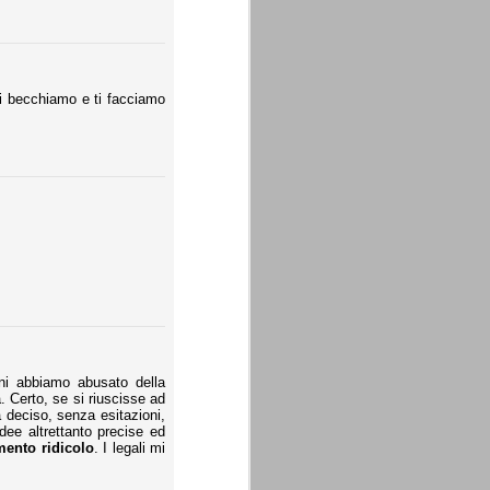
 becchiamo e ti facciamo
nni abbiamo abusato della
a. Certo, se si riuscisse ad
a deciso, senza esitazioni,
dee altrettanto precise ed
mento ridicolo
. I legali mi