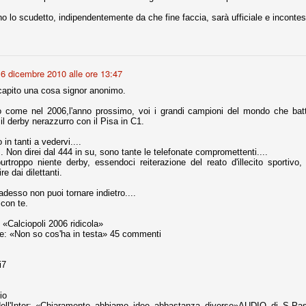
no lo scudetto, indipendentemente da che fine faccia, sarà ufficiale e incontest
Comproprietà - Capitolo finale
UN
18
Finita un'altra stagione di trionfi, è tempo ora per la Juve di
mettersi tutto alle spalle e di organizzare il mercato per la
6 dicembre 2010 alle ore 13:47
rossima stagione.
capito una cosa signor anonimo.
e anni fa il calcio italiano ha deciso di adeguarsi al resto d’Europa e
 estinguere definitivamente la pratica delle comproprietà. Per
o come nel 2006,l'anno prossimo, voi i grandi campioni del mondo che bat
evolare le società, la FIGC aveva dato inizialmente un anno di tempo,
il derby nerazzurro con il Pisa in C1.
lvo poi decidere di concedere una proroga fino a giugno 2015.
in tanti a vedervi....
.. Non direi dal 444 in su, sono tante le telefonate compromettenti....
urtroppo niente derby, essendoci reiterazione del reato d'illecito sportivo
re dai dilettanti.
desso non puoi tornare indietro....
rdinaria
 con te.
mo orgogliosi di un gruppo (società, dirigenti, staff tecnico, squadra)
spacciato. Una squadra che ha saputo cambiare guida tecnica, staff,
 «Calciopoli 2006 ridicola»
li di gioco, interpreti, mentalità in campo... riproponendosi sempre e
de: «Non so cos'ha in testa» 45 commenti
2014/15:
i7
 ai rigori).
io
 dell'Inter: «Chiaramente abbiamo idee abbastanza diverse»AUDIO di S.Pas