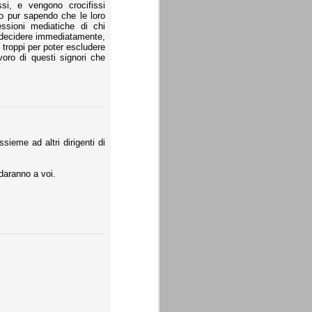
si, e vengono crocifissi
o pur sapendo che le loro
essioni mediatiche di chi
 decidere immediatamente,
troppi per poter escludere
oro di questi signori che
sieme ad altri dirigenti di
idaranno a voi.