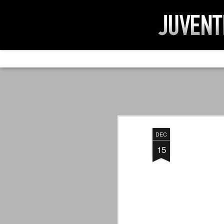
AD IMPOSSIBIL
SEP
19
Ad impossibilìa nemo tenetur. Per
significa che nessuno è tenuto a 
Ed infatti, per chi ricorda le convulse gi
DEC
davvero impresa impossibile quella di mod
erano abbattuti sulla Juventus.
15
PER UNA VERITÀ
SEP
STORICA
19
Cari amici, l'avventura che
abbiamo iniziato il 5 maggio 2007