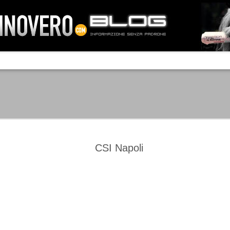
IA NEMO TENETUR
Mass-media feroci, sentimento popola
processo. Una vera e propria mattanza
veniva travolto, annichilito dal furore
 chi conosce il latino, questa frase
che, fin dai primi attimi, sembrò a se
fare imprese impossibili.
Un gruppo di persone, spronato dalla r
ornate dell’estate 2006, sembrava
lavorare sul web per cercare di argin
ificare il corso degli eventi che si
condannando irreversibilmente.
CSI Napoli
Manchester City -
Juventus - Chievo 1-1
SEP
SEP
Juventus 1-2
15
12
La Juventus esce con un
misero punto dallo Juventus
La Juventus trionfa a
Stadium, accentuando una crisi
Manchester conquistandosi tre
che sembra non avere fine.