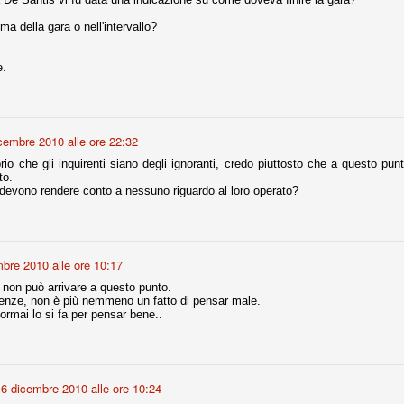
la polemica sviluppatasi in questi giorni, soprattutto fra tifosi
io che ognuno tiri l'acqua al suo mulino e difenda strenuamente il
ma della gara o nell'intervallo?
 presenza o dell'assenza di prove. Ci interessa invece altro.
e.
Teramo, l'ingiustizia sportiva
UG
17
Nei giorni scorsi abbiamo ricevuto alcuni messaggi di amici
teramani, che ci chiedevano spazio per la loro vicenda, al limite
ll'incredibile. Ce ne occupiamo volentieri.
cembre 2010 alle ore 22:32
po le incongruenze emerse negli scorsi anni nello scandalo del
io che gli inquirenti siano degli ignoranti, credo piuttosto che a questo pun
alcioscommesse, con le assurde accuse a Pepe e Bonucci, e la
to.
radossale situazione di Conte, oltre ai tanti altri tirati in ballo solo da
devono rendere conto a nessuno riguardo al loro operato?
stimonianze di terze parti (senza riscontri oggettivi), ora si punta il dito
ntro il Teramo.
bre 2010 alle ore 10:17
ta
 non può arrivare a questo punto.
enze, non è più nemmeno un fatto di pensar male.
-Marotta ha conseguito il suo ottavo successo nelle 19 competizioni
ormai lo si fa per pensar bene..
torie e tre secondi posti in 19 competizioni: risultati impressionanti, da
guida, negli ultimi 13 mesi, sono stati ottenuti (in 5 competizioni) 3
6 dicembre 2010 alle ore 10:24