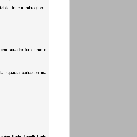
abile: Inter = imbroglioni.
tono squadre fortissime e
, la squadra berlusconiana
quino Parla Agnelli Parla