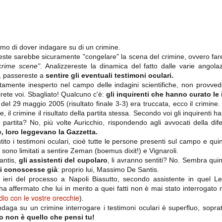
importantissimi punti per la
Nonostante il gol fortunoso del
qualificazione e mettendosi alle
Chievo, la sensazione netta è che
spalle le brutte prestazioni del
la matassa sia molto, molto lunga
campionato. Dopo un primo tempo
e difficile da sbrogliare.
di sofferenza gli uomini di Allegri
hanno saputo reagire al gol
fortunoso (e non molto regolare)
mo di dover indagare su di un crimine.
segnato dagli inglesi e a portare a
ste sarebbe sicuramente "congelare" la scena del crimine, ovvero fare
casa il bottino intero.
 crime scene"
. Analizzereste la dinamica del fatto dalle varie angolaz
a, passereste a
sentire gli eventuali testimoni oculari.
amente inesperto nel campo delle indagini scientifiche, non provvede
rete voi. Sbagliato! Qualcuno c'è:
gli inquirenti che hanno curato le 
el 29 maggio 2005 (risultato finale 3-3) era truccata, ecco il crimine
e, il crimine il risultato della partita stessa. Secondo voi gli inquirenti 
 partita? No, più volte Auricchio, rispondendo agli avvocati della di
, loro leggevano la Gazzetta.
ito i testimoni oculari, cioé tutte le persone presenti sul campo e quin
si sono limitati a sentire Zeman (boemus dixit!) e Vignaroli.
Santis,
gli assistenti del cupolaro
, li avranno sentiti? No. Sembra qui
 delle operazioni di calciomercato, oltre che sulle liste Uefa e serie A (e
si conoscesse già
: proprio lui, Massimo De Santis.
abbiamo già pubblicato un pezzo dedicato pochi giorni fa. Ricordiamo che
i ieri del processo a Napoli Biasutto, secondo assistente in quel 
) dei 12 giocatori usciti nella sessione di calciomercato sono italiani, e
i giocatori arrivati.
, ha affermato che lui in merito a quei fatti non è mai stato interrogato n
udio con le vostre orecchie
).
ndaga su un crimine interrogare i testimoni oculari è superfluo, sopratt
o non è quello che pensi tu!
osta all'Olimpico. Una squadra che per i primi 75 minuti non ha