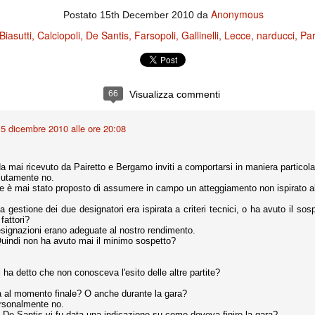
ce solo a 10 minuti dalla fine, dopo essere rimasta in 10 uomini.
Anonymous
Postato
15th December 2010
da
Biasutti
Calciopoli
De Santis
Farsopoli
Gallinelli
Lecce
narducci
Pa
no regalato un'urna non facile alle italiane, specialmente alla Juventus,
 girone forse più avvincente:
 Shakhtar Donetsk (Ucr), Malmoe (Sve)
66
Visualizza commenti
ter Utd (Ing), Cska Mosca (Rus), Wolfsburg (Ger).
5 dicembre 2010 alle ore 20:08
 (Spa), Galatasaray (Tur), Astana (Kaz).
a mai ricevuto da Pairetto e Bergamo inviti a comportarsi in maniera particol
izzico di sfortuna. Partita sbagliata come impostazione, a cominciare
lutamente no.
e con la gestione della stessa. Può succedere. Oggi anche Allegri ha
Le è mai stato proposto di assumere in campo un atteggiamento non ispirato al
 lo abbia capito. Quindi, niente drammi e vediamo di imparare in
passo falso, o c'è qualcosa di più?
a gestione dei due designatori era ispirata a criteri tecnici, o ha avuto il sos
 fattori?
esignazioni erano adeguate al nostro rendimento.
Quindi non ha avuto mai il minimo sospetto?
 ha detto che non conosceva l'esito delle altre partite?
i
ositivo della sentenza di primo grado del processo sportivo
 al momento finale? O anche durante la gara?
mmesse.
ersonalmente no.
 De Santis vi fu data una indicazione su come doveva finire la gara?