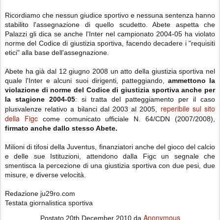
Ricordiamo che nessun giudice sportivo e nessuna sentenza hanno
stabilito l'assegnazione di quello scudetto. Abete aspetta che
Palazzi gli dica se anche l'Inter nel campionato 2004-05 ha violato
norme del Codice di giustizia sportiva, facendo decadere i "requisiti
etici" alla base dell'assegnazione.
Abete ha già dal 12 giugno 2008 un atto della giustizia sportiva nel
quale l'Inter e alcuni suoi dirigenti, patteggiando,
ammettono la
violazione di norme del Codice di giustizia sportiva anche per
la stagione 2004-05
: si tratta del patteggiamento per il caso
reperibile sul sito
plusvalenze relativo a bilanci dal 2003 al 2005,
della Figc
come comunicato ufficiale N. 64/CDN (2007/2008),
firmato anche dallo stesso Abete.
Milioni di tifosi della Juventus, finanziatori anche del gioco del calcio
e delle sue Istituzioni, attendono dalla Figc un segnale che
smentisca la percezione di una giustizia sportiva con due pesi, due
misure, e diverse velocità.
Redazione ju29ro.com
Testata giornalistica sportiva
Anonymous
Postato
20th December 2010
da