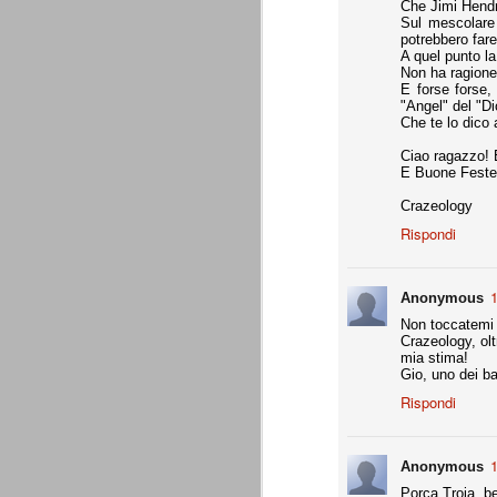
Che Jimi Hendri
Daniele Rugani
JUL
Sul mescolare 
14
A fine mese (29 luglio) compirà 21 a
potrebbero fare
Daniele Rugani. Difensore centrale,
A quel punto la
per la chiusura pulita, bravo nel disimpeg
Non ha ragione 
E forse forse,
"Angel" del "Di
È tempo di cessioni
JUL
Che te lo dico a
7
Marotta è stato chiaro: l'obbiettivo
Ciao ragazzo! 
rimpiazzare immediatamente le par
E Buone Feste a
che aveva dato molto in questi 4 anni. L
Sassuolo per Berardi e il riscatto di Per
Crazeology
giocatori di prospettiva.
Rispondi
L'esercito dei prestiti
JUN
26
Giovedì 25 giugno 2015 si è conclu
1
(comproprietà). Martedì 30 giugno è
Anonymous
l'apertura delle buste chiuse, in assenza 
Non toccatemi 
Crazeology, olt
La Juventus ha comunque già risolto tutt
mia stima!
Gio, uno dei ba
Generare utili dal nulla
JUN
Rispondi
25
Ad oggi, Zaza è ancora un giocato
dovesse venire alla Juventus, pren
Gabbiadini (al Napoli), finora ci hanno r
1
Anonymous
per merito loro, ma per merito di quel Be
voler apprezzare ancora appieno l'operat
Porca Troia, be