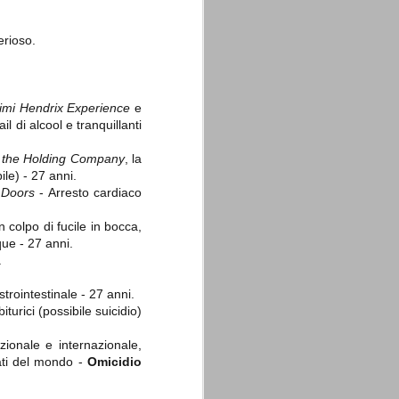
erioso.
imi Hendrix Experience
e
 di alcool e tranquillanti
d the Holding Company
, la
le) - 27 anni.
i
Doors
- Arresto cardiaco
 colpo di fucile in bocca,
ue - 27 anni.
.
trointestinale - 27 anni.
turici (possibile suicidio)
zionale e internazionale,
nati del mondo -
Omicidio