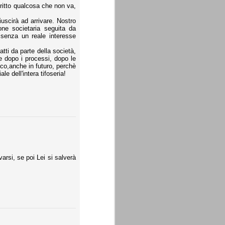
ritto qualcosa che non va,
iuscirà ad arrivare. Nostro
ne societaria seguita da
senza un reale interesse
ti da parte della società,
e dopo i processi, dopo le
ico,anche in futuro, perchè
e dell'intera tifoseria!
arsi, se poi Lei si salverà