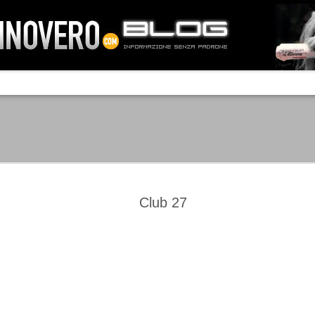
IA NEMO TENETUR
Mass-media feroci, sentimento popola
processo. Una vera e propria mattanza
veniva travolto, annichilito dal furore
 chi conosce il latino, questa frase
che, fin dai primi attimi, sembrò a se
fare imprese impossibili.
Un gruppo di persone, spronato dalla r
ornate dell’estate 2006, sembrava
lavorare sul web per cercare di argin
ificare il corso degli eventi che si
condannando irreversibilmente.
Club 27
Manchester City -
Juventus - Chievo 1-1
SEP
SEP
Juventus 1-2
15
12
La Juventus esce con un
misero punto dallo Juventus
La Juventus trionfa a
Stadium, accentuando una crisi
Manchester conquistandosi tre
che sembra non avere fine.