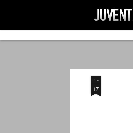
AD IMPOSSIBIL
SEP
19
Ad impossibilìa nemo tenetur. Per
significa che nessuno è tenuto a 
Ed infatti, per chi ricorda le convulse gi
DEC
davvero impresa impossibile quella di mod
erano abbattuti sulla Juventus.
17
PER UNA VERITÀ
SEP
STORICA
19
Cari amici, l'avventura che
abbiamo iniziato il 5 maggio 2007