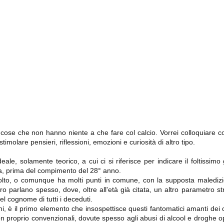
importantissimi punti per la
Nonostante il gol fortunoso del
qualificazione e mettendosi alle
Chievo, la sensazione netta è che
spalle le brutte prestazioni del
la matassa sia molto, molto lunga
campionato. Dopo un primo tempo
e difficile da sbrogliare.
di sofferenza gli uomini di Allegri
hanno saputo reagire al gol
fortunoso (e non molto regolare)
segnato dagli inglesi e a portare a
casa il bottino intero.
i cose che non hanno niente a che fare col calcio. Vorrei colloquiare 
 stimolare pensieri, riflessioni, emozioni e curiosità di altro tipo.
ale, solamente teorico, a cui ci si riferisce per indicare il foltissimo 
 delle operazioni di calciomercato, oltre che sulle liste Uefa e serie A (e
sia, prima del compimento del 28° anno.
abbiamo già pubblicato un pezzo dedicato pochi giorni fa. Ricordiamo che
lto, o comunque ha molti punti in comune, con la supposta maledizio
) dei 12 giocatori usciti nella sessione di calciomercato sono italiani, e
i giocatori arrivati.
o parlano spesso, dove, oltre all'età già citata, un altro parametro str
l cognome di tutti i deceduti.
i, è il primo elemento che insospettisce questi fantomatici amanti dei c
 non proprio convenzionali, dovute spesso agli abusi di alcool e droghe o
osta all'Olimpico. Una squadra che per i primi 75 minuti non ha