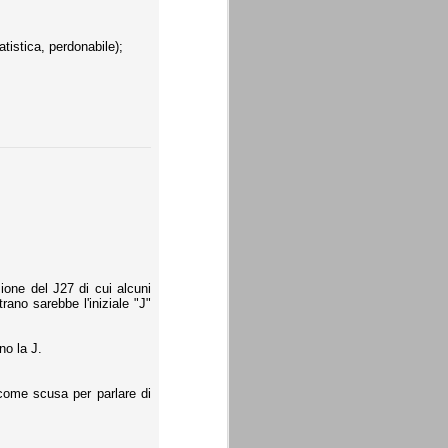
atistica, perdonabile);
one del J27 di cui alcuni
rano sarebbe l'iniziale "J"
nno la J.
 come scusa per parlare di