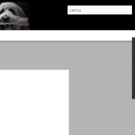
re, condanne scritte prima di ogni
, e chi provava a cantare fuori dal coro
 giustizialista innescato da una indagine
nso unico.
abbia e dalla passione, si ritrovò a
are quell’onda mediatica che ci stava