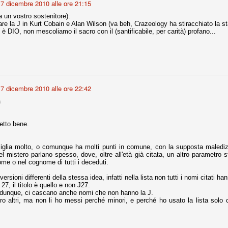
7 dicembre 2010 alle ore 21:15
 un vostro sostenitore):
vare la J in Kurt Cobain e Alan Wilson (va beh, Crazeology ha stiracchiato la st
r quello che è: un allenamento in vista della stagione, una ghiotta
 è DIO, non mescoliamo il sacro con il (santificabile, per carità) profano...
tere preziosi minuti nelle gambe. E chi sabato era allo stadio a San
e.
e A
e delle liste.
7 dicembre 2010 alle ore 22:42
a
nua di ammortamento + ingaggio lordo annuo. La somma della potenza
etto bene.
perare il 70 % del fatturato al netto delle plusvalenze (vedi regole del
iglia molto, o comunque ha molti punti in comune, con la supposta maledizi
del fatturato 2014/15, che dovrebbe comunque essere intorno ai 320
l mistero parlano spesso, dove, oltre all'età già citata, un altro parametro st
o 2015/16, esercizio appena iniziato.
me o nel cognome di tutti i deceduti.
versioni differenti della stessa idea, infatti nella lista non tutti i nomi citati ha
27, il titolo è quello e non J27.
mercato si valuta alla fine, a inizio settembre. Fermo restando che poi
rdunque, ci cascano anche nomi che non hanno la J.
glio, sono già arrivati Rugani, Dybala, Khedira, Mandzukic, Neto, Zaza.
o altri, ma non li ho messi perché minori, e perché ho usato la lista solo
ez, Ogbonna, forse Vidal. Il mercato i nostri dirigenti hanno dimostrato
o fare meglio di noi tifosi.