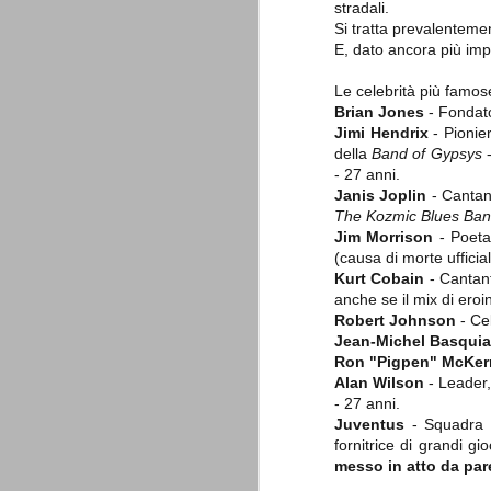
stradali.
combinato un granché, ritrova la lu
Si tratta prevalentemen
E, dato ancora più imp
Champions League 2015/16
AUG
28
I sorteggi di giovedì 27 Agosto han
Le celebrità più famos
che, a detta di tutti, è capitata nel
Brian Jones
- Fondato
Jimi Hendrix
- Pionier
Gruppo A: Psg (Fra), Real Madrid (Spa),
della
Band of Gypsys
-
Gruppo B: Psv Eindhoven (Ola), Manches
- 27 anni.
Janis Joplin
- Cantant
Gruppo C: Benfica (Por), Atletico Madrid
The Kozmic Blues Ba
Jim Morrison
- Poeta,
Juventus - Udinese 0-1
AUG
(causa di morte uffici
23
Sconfitta meritata, anche con un p
Kurt Cobain
- Cantant
dalle scelte iniziali per continuar
anche se il mix di ero
sbagliato davvero molto. Siamo certi che
Robert Johnson
- Cel
fretta. Che ne pensate voi? Un semplice 
Jean-Michel Basquia
Nel frattempo, le nostre pagelle:
Ron "Pigpen" McKe
Alan Wilson
- Leader,
Buffon s.v.
- 27 anni.
Juventus
- Squadra di
La legge è disuguale per tutt
AUG
fornitrice di grandi gi
20
È di oggi la pubblicazione del disp
messo in atto da paren
sull'ennesimo ramo del calciosco