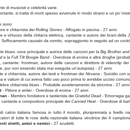
ce solo a 10 minuti dalla fine, dopo essere rimasta in 10 uomini.
te di musicisti e celebrità varie.
ortante, si tratta di morti spesso avvenute in modo strano e un po’ mist
no regalato un'urna non facile alle italiane, specialmente alla Juventus,
e sono:
 girone forse più avvincente:
re e chitarrista dei
Rolling Stones
- Affogato in piscina - 27 anni.
e e virtuoso della chitarra elettrica, cantante e autore dei brani della
J
 Shakhtar Donetsk (Ucr), Malmoe (Sve)
 Soffocamento causato da vomito, sopraggiunto in seguito ad un cocktail
ter Utd (Ing), Cska Mosca (Rus), Wolfsburg (Ger).
e blues: voce principale e autrice delle canzoni per la
Big Brother an
 (Spa), Galatasaray (Tur), Astana (Kaz).
nd
e la
Full Tilt Boogie Band
- Overdose di eroina e altre droghe (probabi
 cantante: frontman, autore delle canzoni e direttore di videoclip de
ale, pur non essendo stata mai eseguita un'autopsia) - 27 anni.
izzico di sfortuna. Partita sbagliata come impostazione, a cominciare
e e chitarrista, autore dei testi e frontman dei
Nirvana
- Suicidio con un
e con la gestione della stessa. Può succedere. Oggi anche Allegri ha
ina e valium di cui aveva fatto uso poco prima lo avrebbe ucciso comunq
 lo abbia capito. Quindi, niente drammi e vediamo di imparare in
ebre chitarrista blues - Probabile avvelenamento da stricnina - 27 anni
passo falso, o c'è qualcosa di più?
t
- Pittore e writer - Overdose di eroina - 27 anni.
rnan
- Membro fondatore e tastierista dei
Grateful Dead
- Emorragia gas
 cantante e compositore principale dei
Canned Heat
- Overdose di barbi
 calcio italiana famosa in tutto il mondo, pluripremiata a livello na
i
ocatori di tutte le rose della nazionale italiana vincitrice dei 4 campio
ositivo della sentenza di primo grado del processo sportivo
ti stretti, amici e nemici -
27 scudetti
.
mmesse.