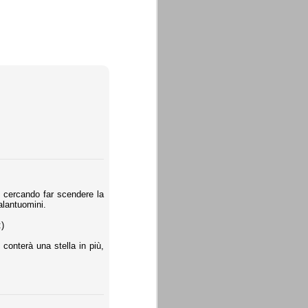
mo cercando far scendere la
galantuomini.
:)
conterà una stella in più,