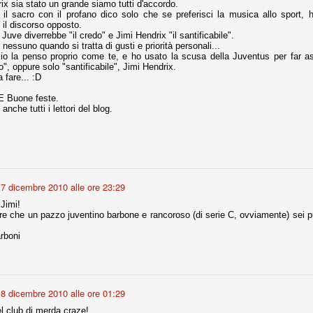
x sia stato un grande siamo tutti d'accordo.
il sacro con il profano dico solo che se preferisci la musica allo sport, ha
nni uno fra i maggiori talenti del calcio italiano della sua generazione,
 il discorso opposto.
 bravo nell'anticipo, bravo in marcatura, bravo nello scegliere il tempo
 Juve diverrebbe "il credo" e Jimi Hendrix "il santificabile".
no, bravo nell'avanzare palla al piede, bravo nei colpi di testa. Bravo.
nessuno quando si tratta di gusti e priorità personali...
 io la penso proprio come te, e ho usato la scusa della Juventus per far asc
o", oppure solo "santificabile", Jimi Hendrix.
 fare... :D
 della Juventus era fare mercato e farlo subito, anche al fine di
E Buone feste.
tenze annunciate di Tevez e Pirlo, svecchiando al contempo una rosa
nche tutti i lettori del blog.
'acquisto di Rugani, Dybala e Zaza, il gentleman agreement con il
eyra sono tutte mosse che puntano a ringiovanire la rosa affidandosi a
sa per la Juventus l'epoca degli accordi di compartecipazione
7 dicembre 2010 alle ore 23:29
 la data finale, data nella quale quella forma contrattuale (con
di accordo) dovrà scomparire dal calcio italiano.
Jimi!
re che un pazzo juventino barbone e rancoroso (di serie C, ovviamente) sei pu
i gli accordi di compartecipazione ancora in essere.
rboni
re del Sassuolo, così come Berardi (ora al 100%). Se uno dei due
deremo atto di quanto costerà. Di certo, quei due giocatori, insieme a
eso parecchio. Non sul piano sportivo, ma su quello finanziario. E non
8 dicembre 2010 alle ore 01:29
ppe Marotta del quale una parte della tifoseria juventina sembra non
o.
l club di merda craze!