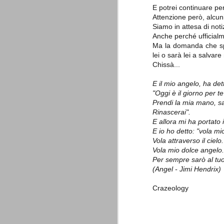
A noi francamente interessa assai poco del
E potrei continuare per
ascolani e tifosi teramani. E' perfino ovv
Attenzione però, alcuni
proprio campanile, anche a dispetto della
Siamo in attesa di noti
Anche perché ufficialme
A
Ma la domanda che spe
lei o sarà lei a salvare
Chissà...
de
E il mio angelo, ha det
Do
c
"Oggi è il giorno per te
pa
Prendi la mia mano, s
te
Rinascerai".
co
E allora mi ha portato 
E io ho detto: "vola mi
Vola attraverso il cielo.
Vola mio dolce angelo.
La Juventus di Agnelli-Marot
AUG
Per sempre sarò al tuo
8
La Juventus della gestione Agnelli
(Angel - Jimi Hendrix)
disputate in questi 5 anni. Otto vit
ricordare. In particolare con Allegri alla 
Crazeology
successi e 2 secondi posti.
all. Delneri 2010-11
- serie A: 7° posto