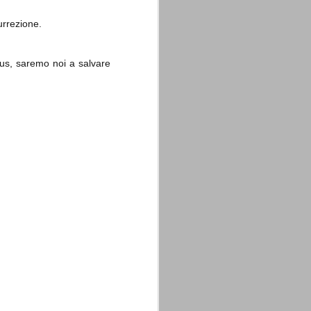
urrezione.
tus, saremo noi a salvare