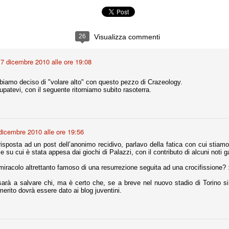
fitte)
26
Visualizza commenti
s - Lazio 2-0
percoppa italiana, diventando così la squadra più titolata in Italia in
7 dicembre 2010 alle ore 19:08
 il Milan (a meno di classifiche e tabelle "galliane"), fermo a quota 6.
e i bianconeri a trovare una certa unità dopo le prime deludenti
biamo deciso di "volare alto" con questo pezzo di Crazeology.
patevi, con il seguente ritorniamo subito rasoterra.
no, non è una barzelletta. O forse sì, fate voi, ma non fa ridere. Ci
, non è una storiaccia legata alla ex Jugoslavia. Dicevamo che ci sono
dicembre 2010 alle ore 19:56
a età (29 anni), e sono fisicamente simili, entrambi grandi e grossi.
 risposta ad un post dell’anonimo recidivo, parlavo della fatica con cui stia
uropee, e tutti e due sono appena arrivati a giocare in Italia. Il
e su cui è stata appesa dai giochi di Palazzi, con il contributo di alcuni noti 
iracolo altrettanto famoso di una resurrezione seguita ad una crocifissione? 
one
sarà a salvare chi, ma è certo che, se a breve nel nuovo stadio di Torino si 
licate finora sono le motivazioni del giudizio di Cassazione relativo a
merito dovrà essere dato ai blog juventini.
vano scelto di farsi giudicare con il rito abbreviato.
o, e quindi non le commenteremo, le considerazioni (di parte)
prese dalla maggior parte dei media (chissà perché...), come fossero