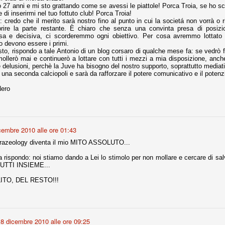
o 27 anni e mi sto grattando come se avessi le piattole! Porca Troia, se ho sc
di inserirmi nel tuo fottuto club! Porca Troia!
 credo che il merito sarà nostro fino al punto in cui la societá non vorrà o r
rire la parte restante. È chiaro che senza una convinta presa di posizio
Comproprietà - Capitolo finale
UN
isa e decisiva, ci scorderemmo ogni obiettivo. Per cosa avremmo lottato 
18
Finita un'altra stagione di trionfi, è tempo ora per la Juve di
o devono essere i primi.
mettersi tutto alle spalle e di organizzare il mercato per la
o, rispondo a tale Antonio di un blog corsaro di qualche mese fa: se vedrò fat
rossima stagione.
ollerò mai e continuerò a lottare con tutti i mezzi a mia disposizione, anch
le delusioni, perchè la Juve ha bisogno del nostro supporto, soprattutto mediat
e anni fa il calcio italiano ha deciso di adeguarsi al resto d’Europa e
 una seconda calciopoli e sarà da rafforzare il potere comunicativo e il potenzial
 estinguere definitivamente la pratica delle comproprietà. Per
evolare le società, la FIGC aveva dato inizialmente un anno di tempo,
ero
lvo poi decidere di concedere una proroga fino a giugno 2015.
cembre 2010 alle ore 01:43
razeology diventa il mio MITO ASSOLUTO...
rdinaria
mo orgogliosi di un gruppo (società, dirigenti, staff tecnico, squadra)
rispondo: noi stiamo dando a Lei lo stimolo per non mollare e cercare di salv
spacciato. Una squadra che ha saputo cambiare guida tecnica, staff,
TUTTI INSIEME...
li di gioco, interpreti, mentalità in campo... riproponendosi sempre e
ITO, DEL RESTO!!!
2014/15:
 ai rigori).
8 dicembre 2010 alle ore 09:25