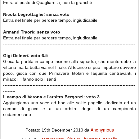
Entra al posto di Quagliarella, non fa granché
Nicola Legrottaglie
:
senza
voto
Entra nel finale per perdere tempo, ingiudicabile
Armand Traorè
:
senza
voto
Entra nel finale per perdere tempo, ingiudicabile
-------------------------------------------------------------------------------------
--------
Gigi Delneri: voto
6.5
Gioca la partita in campo insieme alla squadra, che meriterebbe la
vittoria ma la butta via nel finale. Al tecnico si può imputare davvero
poco, gioca con due Primavera titolari e Iaquinta centravanti, i
miracoli li fanno solo i santi
-------------------------------------------------------------------------------------
--------
Il campo di Verona e l'arbitro Bergonzi: voto
3
Aggiungiamo una voce ad hoc alle solite pagelle, dedicata ad un
campo di gioco e a un arbitro degni di un campionato
sudamericano
Anonymous
Postato
19th December 2010
da