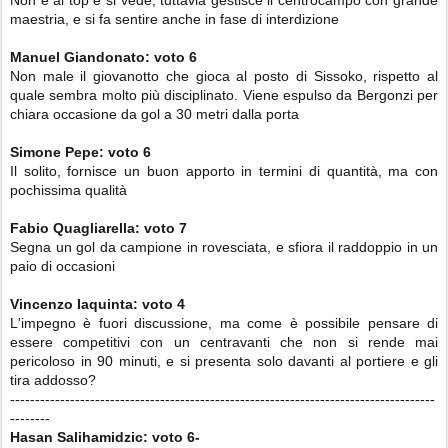
Non è al top e si vede, tuttavia gestisce il centrocampo con grande
maestria, e si fa sentire anche in fase di interdizione
Manuel Giandonato
:
voto
6
Non male il giovanotto che gioca al posto di Sissoko, rispetto al
quale sembra molto più disciplinato. Viene espulso da Bergonzi per
chiara occasione da gol a 30 metri dalla porta
Simone Pepe:
voto
6
Il solito, fornisce un buon apporto in termini di quantità, ma con
pochissima qualità
Fabio Quagliarella
:
voto
7
Segna un gol da campione in rovesciata, e sfiora il raddoppio in un
paio di occasioni
Vincenzo Iaquinta: voto
4
L'impegno è fuori discussione, ma come è possibile pensare di
essere competitivi con un centravanti che non si rende mai
pericoloso in 90 minuti, e si presenta solo davanti al portiere
e gli
tira addosso?
-------------------------------------------------------------------------------------
--------
Hasan Salihamidzic
:
voto
6-