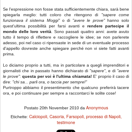
Se l'espressione non fosse stata sufficientemente chiara, sarà bene
spiegarla meglio: tutti coloro che ritengono di
"sapere come
funzionava il sistema Moggi"
o di
"avere le prove"
hanno solo
quest'ultima possibilità per farsi avanti e
rendere partecipe il
mondo delle loro verità
. Sono passati quattro anni: avete avuto
tutto il tempo di riflettere e raccogliere le idee; se non parlerete
adesso, poi nel caso ci ripensaste in sede di un eventuale processo
d'appello dovreste anche spiegare perché non vi siete fatti avanti
prima.
Lo diciamo proprio a tutti, ma in particolare a quegli imprenditori e
giornalisti che in passato hanno dichiarato di
"sapere"
, e di
"avere
le prove"
:
questa per voi è l'ultima chiamata!
E' proprio il caso di
dire:
"chi sa... parli ora, o taccia per sempre!"
Purtroppo abbiamo il presentimento che qualcuno preferirà tacere
ora, e poi continuare per sempre a raccontarci le solite cose!
Anonymous
Postato
20th November 2010
da
Calciopoli
Casoria
Farsopoli
processo di Napoli
Etichette:
testimone