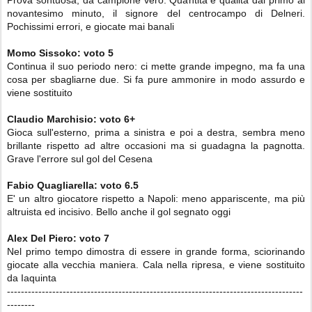
Prova sontuosa, da campione vero. Quantità e qualità dal primo al
novantesimo minuto, il signore del centrocampo di Delneri.
Pochissimi errori, e giocate mai banali
Momo Sissoko
:
voto 5
Continua il suo periodo nero: ci mette grande impegno, ma fa una
cosa per sbagliarne due. Si fa pure ammonire in modo assurdo e
viene sostituito
Claudio Marchisio:
voto
6+
Gioca sull'esterno, prima a sinistra e poi a destra, sembra meno
brillante rispetto ad altre occasioni ma si guadagna la pagnotta.
Grave l'errore sul gol del Cesena
Fabio Quagliarella:
voto
6.5
E' un altro giocatore rispetto a Napoli: meno appariscente, ma più
altruista ed incisivo. Bello anche il gol segnato oggi
Alex Del Piero: voto
7
Nel primo tempo dimostra di essere in grande forma, sciorinando
giocate alla vecchia maniera. Cala nella ripresa, e viene sostituito
da Iaquinta
-------------------------------------------------------------------------------------
--------