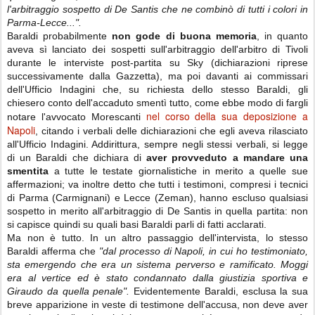
l'arbitraggio sospetto di De Santis che ne combinò di tutti i colori in
Parma-Lecce...".
Baraldi probabilmente
non gode di buona memoria
, in quanto
aveva sì lanciato dei sospetti sull'arbitraggio dell'arbitro di Tivoli
durante le interviste post-partita su Sky (dichiarazioni riprese
successivamente dalla Gazzetta), ma poi davanti ai commissari
dell'Ufficio Indagini che, su richiesta dello stesso Baraldi, gli
chiesero conto dell'accaduto smentì tutto, come ebbe modo di fargli
nel corso della sua deposizione a
notare l'avvocato Morescanti
Napoli
, citando i verbali delle dichiarazioni che egli aveva rilasciato
all'Ufficio Indagini. Addirittura, sempre negli stessi verbali, si legge
di un Baraldi che dichiara di
aver provveduto a mandare una
smentita
a tutte le testate giornalistiche in merito a quelle sue
affermazioni; va inoltre detto che tutti i testimoni, compresi i tecnici
di Parma (Carmignani) e Lecce (Zeman), hanno escluso qualsiasi
sospetto in merito all'arbitraggio di De Santis in quella partita: non
si capisce quindi su quali basi Baraldi parli di fatti acclarati.
Ma non è tutto. In un altro passaggio dell'intervista, lo stesso
Baraldi afferma che
"dal processo di Napoli, in cui ho testimoniato,
sta emergendo che era un sistema perverso e ramificato. Moggi
era al vertice ed è stato condannato dalla giustizia sportiva e
Giraudo da quella penale".
Evidentemente Baraldi, esclusa la sua
breve apparizione in veste di testimone dell'accusa, non deve aver