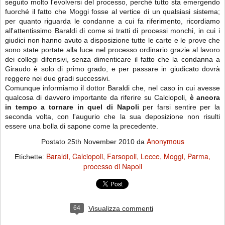
seguito molto l'evolversi del processo, perché tutto sta emergendo
fuorché il fatto che Moggi fosse al vertice di un qualsiasi sistema;
per quanto riguarda le condanne a cui fa riferimento, ricordiamo
all'attentissimo Baraldi di come si tratti di processi monchi, in cui i
giudici non hanno avuto a disposizione tutte le carte e le prove che
sono state portate alla luce nel processo ordinario grazie al lavoro
dei collegi difensivi, senza dimenticare il fatto che la condanna a
Giraudo è solo di primo grado, e per passare in giudicato dovrà
reggere nei due gradi successivi.
Comunque informiamo il dottor Baraldi che, nel caso in cui avesse
qualcosa di davvero importante da riferire su Calciopoli,
è ancora
in tempo a tornare in quel di Napoli
per farsi sentire per la
seconda volta, con l'augurio che la sua deposizione non risulti
essere una bolla di sapone come la precedente.
Anonymous
Postato
25th November 2010
da
Baraldi
Calciopoli
Farsopoli
Lecce
Moggi
Parma
Etichette:
processo di Napoli
64
Visualizza commenti