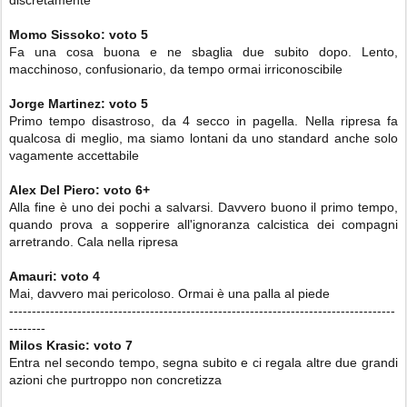
discretamente
Momo Sissoko
:
voto
5
Fa una cosa buona e ne sbaglia due subito dopo. Lento,
macchinoso, confusionario, da tempo ormai irriconoscibile
Jorge Martinez:
voto 5
Primo tempo disastroso, da 4 secco in pagella. Nella ripresa fa
qualcosa di meglio, ma siamo lontani da uno standard anche solo
vagamente accettabile
Alex Del Piero:
voto
6+
Alla fine è uno dei pochi a salvarsi. Davvero buono il primo tempo,
quando prova a sopperire all'ignoranza calcistica dei compagni
arretrando. Cala nella ripresa
Amauri: voto
4
Mai, davvero mai pericoloso. Ormai è una palla al piede
-------------------------------------------------------------------------------------
--------
Milos Krasic: voto
7
Entra nel secondo tempo, segna subito e ci regala altre due grandi
azioni che purtroppo non concretizza