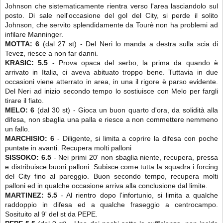
Johnson che sistematicamente rientra verso l'area lasciandolo sul
posto. Di sale nell'occasione del gol del City, si perde il solito
Johnson, che servito splendidamente da Tourè non ha problemi ad
infilare Manninger.
MOTTA: 6
(dal 27 st) - Del Neri lo manda a destra sulla scia di
Tevez, riesce a non far danni.
KRASIC: 5.5
- Prova opaca del serbo, la prima da quando è
arrivato in Italia, ci aveva abituato troppo bene. Tuttavia in due
occasioni viene atterrato in area, in una il rigore è parso evidente.
Del Neri ad inizio secondo tempo lo sostiuisce con Melo per fargli
tirare il fiato.
MELO: 6
(dal 30 st) - Gioca un buon quarto d'ora, da solidità alla
difesa, non sbaglia una palla e riesce a non commettere nemmeno
un fallo.
MARCHISIO: 6
- Diligente, si limita a coprire la difesa con poche
puntate in avanti. Recupera molti palloni
SISSOKO: 6.5
- Nei primi 20' non sbaglia niente, recupera, pressa
e distribuisce buoni palloni. Subisce come tutta la squadra i forcing
del City fino al pareggio. Buon secondo tempo, recupera molti
palloni ed in qualche occasione arriva alla conclusione dal limite.
MARTINEZ: 5.5
- Al rientro dopo l'infortunio, si limita a qualche
raddoppio in difesa ed a qualche fraseggio a centrocampo.
Sosituito al 9' del st da PEPE.