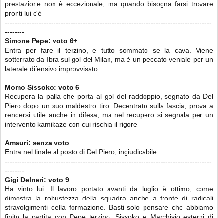
prestazione non è eccezionale, ma quando bisogna farsi trovare
pronti lui c'è
-------------------------------------------------------------------------------------
--------
Simone Pepe:
voto
6+
Entra per fare il terzino, e tutto sommato se la cava. Viene
sotterrato da Ibra sul gol del Milan, ma è un peccato veniale per un
laterale difensivo improvvisato
Momo Sissoko:
voto
6
Recupera la palla che porta al gol del raddoppio, segnato da Del
Piero dopo un suo maldestro tiro. Decentrato sulla fascia, prova a
rendersi utile anche in difesa, ma nel recupero si segnala per un
intervento kamikaze con cui rischia il rigore
Amauri:
senza voto
Entra nel finale al posto di Del Piero, ingiudicabile
-------------------------------------------------------------------------------------
--------
Gigi Delneri: voto
9
Ha vinto lui. Il lavoro portato avanti da luglio è ottimo, come
dimostra la robustezza della squadra anche a fronte di radicali
stravolgimenti della formazione. Basti solo pensare che abbiamo
finito la partita con Pepe terzino, Sissoko e Marchisio esterni di