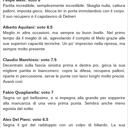
Felipe Melo
:
voto
8
Partita incredibile, semplicemente incredibile. Sbaglia nulla, cattura
palloni, imposta gioco, blocca tiri in porta immolandosi con il corpo.
Il suo recupero è il capolavoro di Delneri
Alberto Aquilani
:
voto
6.5
Meglio in altre occasioni, ma sempre su buon livello. Nel primo
tempo dà il meglio di sè, agevolando il compito di Melo grazie alle
sue superiori capacità tecniche. Un po' impreciso
nella ripresa
, ma
sempre molto presente
Claudio Marchisio:
voto
7.5
Decentrato sulla fascia sinistra prima e destra poi, gioca la sua
migliore partita in bianconero: copre la difesa, recupera palloni,
riparte in percussione, serve le punte con lanci lunghi molto precisi.
Avanti così
Fabio Quagliarella:
voto
7
Segna un gol bellissimo, e si impegna alla grande per sopperire
alla mancanza di una vera prima punta. Sembra anche meno
egoista del solito
Alex Del Piero: voto
6.5
Segna il gol del raddoppio con un colpo di biliardo. La sua