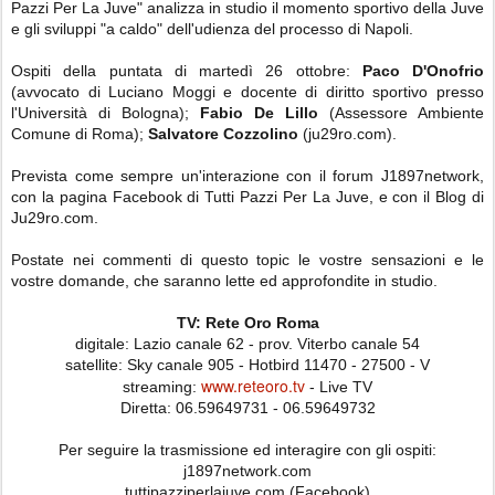
Pazzi Per La Juve"
analizza in studio il momento sportivo della Juve
e gli sviluppi "a caldo" dell'udienza del processo di Napoli.
Ospiti della puntata di martedì 26 ottobre:
Paco D'Onofrio
(avvocato di Luciano Moggi e docente di diritto sportivo presso
l'Università di Bologna);
Fabio De Lillo
(Assessore Ambiente
Comune di Roma);
Salvatore Cozzolino
(ju29ro.com).
Prevista come sempre un'interazione con il forum
J1897network
,
con la pagina Facebook di Tutti Pazzi Per La Juve, e con il Blog di
Ju29ro.com
.
Postate nei commenti di questo topic le vostre sensazioni e le
vostre domande, che saranno lette ed approfondite in studio.
TV: Rete Oro Roma
digitale: Lazio canale 62 - prov. Viterbo canale 54
satellite: Sky canale 905 - Hotbird 11470 - 27500 - V
www.reteoro.tv
streaming:
- Live TV
Diretta: 06.59649731 - 06.59649732
Per seguire la trasmissione ed interagire con gli ospiti:
j1897network.com
tuttipazziperlajuve.com (Facebook)