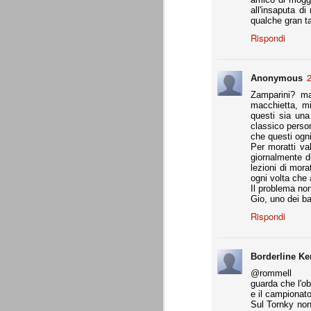
all'insaputa d
- coppa Italia: elim. quarti finale
qualche gran t
- Europa League: elim. gironi (senza scon
Rispondi
all.
Supercoppa italiana: Juventu
AUG
2
Anonymous
8
La Juventus vince la sua settima Su
questa competizione. Staccato anche
Zamparini? ma
macchietta, mi
Una prova di forza che aiuta indubbiament
questi sia una
amichevoli estive.
classico perso
che questi ogni
Per moratti va
Un bosniaco e un croato
AUG
giornalmente di
7
Ci sono un bosniaco e un croato... 
lezioni di mora
sono un bosniaco e un croato... no
ogni volta che 
un bosniaco e un croato... Hanno la stess
Il problema non
Giocavano entrambi in squadre importanti e
Gio, uno dei ba
bosniaco è considerato un top player.
Rispondi
Motivazioni senza motivazi
JUL
29
Precisiamo che ad essere state pubb
Borderline Ke
Giraudo e agli altri imputati che ave
@rommell
Precisiamo inoltre che non ci interessan
guarda che l'ob
dell'avvocato Catalanotti, prontamente ri
e il campionato
oro colato.
Sul Tornky non