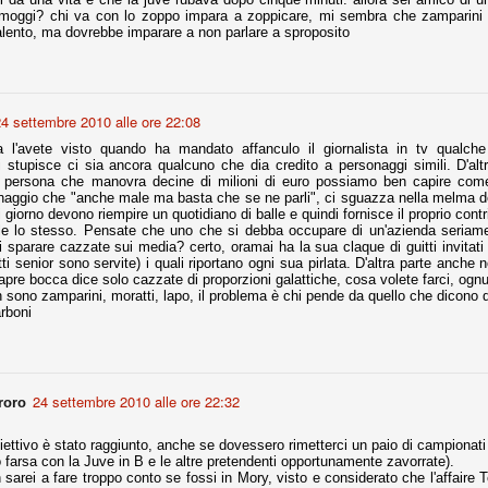
i moggi? chi va con lo zoppo impara a zoppicare, mi sembra che zamparini
alento, ma dovrebbe imparare a non parlare a sproposito
fitte)
s - Lazio 2-0
4 settembre 2010 alle ore 22:08
percoppa italiana, diventando così la squadra più titolata in Italia in
 il Milan (a meno di classifiche e tabelle "galliane"), fermo a quota 6.
 l'avete visto quando ha mandato affanculo il giornalista in tv qualch
 stupisce ci sia ancora qualcuno che dia credito a personaggi simili. D'al
e i bianconeri a trovare una certa unità dopo le prime deludenti
 persona che manovra decine di milioni di euro possiamo ben capire come s
naggio che "anche male ma basta che se ne parli", ci sguazza nella melma dei
 giorno devono riempire un quotidiano di balle e quindi fornisce il proprio co
le lo stesso. Pensate che uno che si debba occupare di un'azienda seriamen
 sparare cazzate sui media? certo, oramai ha la sua claque di guitti invitati n
no, non è una barzelletta. O forse sì, fate voi, ma non fa ridere. Ci
tti senior sono servite) i quali riportano ogni sua pirlata. D'altra parte anch
, non è una storiaccia legata alla ex Jugoslavia. Dicevamo che ci sono
apre bocca dice solo cazzate di proporzioni galattiche, cosa volete farci, ogn
a età (29 anni), e sono fisicamente simili, entrambi grandi e grossi.
 sono zamparini, moratti, lapo, il problema è chi pende da quello che dicono 
uropee, e tutti e due sono appena arrivati a giocare in Italia. Il
rboni
one
licate finora sono le motivazioni del giudizio di Cassazione relativo a
24 settembre 2010 alle ore 22:32
roro
vano scelto di farsi giudicare con il rito abbreviato.
o, e quindi non le commenteremo, le considerazioni (di parte)
iettivo è stato raggiunto, anche se dovessero rimetterci un paio di campionati (
prese dalla maggior parte dei media (chissà perché...), come fossero
 farsa con la Juve in B e le altre pretendenti opportunamente zavorrate).
 sarei a fare troppo conto se fossi in Mory, visto e considerato che l'affaire