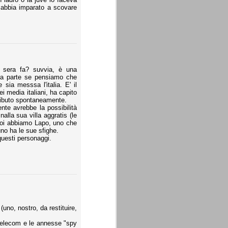
 abbia imparato a scovare
e sera fa? suvvia, è una
tra parte se pensiamo che
ia messsa l'italia. E' il
 media italiani, ha capito
ntributo spontaneamente.
te avrebbe la possibilità
alla sua villa aggratis (le
e noi abbiamo Lapo, uno che
uno ha le sue sfighe.
questi personaggi.
uno, nostro, da restituire,
 Telecom e le annesse "spy