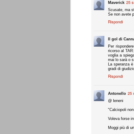
25 s
Maverick
Da agosto 2012 a giugno 2015.
Scusate, ma st
Se non avete pr
J
Rispondi
p
Il gol di Cann
Du
Per rispondere
di
ricorso al TAR
ag
voglia a spieg
sa
mai lo sarà o s
La speranza è c
gradi di giudizi
Rispondi
Grazie, Juve. Stagione strao
JUN
7
Siamo orgogliosi di voi. Grazie. Sia
25 
Antonello
che a metà luglio veniva dato per 
@ leneni
preparazione, metodi di allenamento, modu
comunque come vincente.
"Calciopoli non
4 competizioni disputate nella stagione 
Voleva forse in
- Supercoppa italiana: 2° posto (persa solo
Moggi più di 