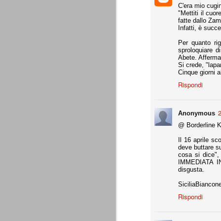
C'era mio cugin
Daniele Rugani
JUL
"Mettiti il cuo
14
A fine mese (29 luglio) compirà 21 a
fatte dallo Zam
Daniele Rugani. Difensore centrale,
Infatti, è suc
per la chiusura pulita, bravo nel disimpeg
Per quanto rig
sproloquiare di
È tempo di cessioni
JUL
Abete. Afferma
7
Marotta è stato chiaro: l'obbiettivo
Si crede, "lap
rimpiazzare immediatamente le par
Cinque giorni a
che aveva dato molto in questi 4 anni. L
Rispondi
Sassuolo per Berardi e il riscatto di Per
giocatori di prospettiva.
2
Anonymous
L'esercito dei prestiti
JUN
26
Giovedì 25 giugno 2015 si è conclu
@ Borderline K
(comproprietà). Martedì 30 giugno è
l'apertura delle buste chiuse, in assenza 
Il 16 aprile s
deve buttare su
La Juventus ha comunque già risolto tutt
cosa si dice"
IMMEDIATA IN 
disgusta.
Generare utili dal nulla
JUN
SiciliaBiancon
25
Ad oggi, Zaza è ancora un giocato
dovesse venire alla Juventus, pren
Rispondi
Gabbiadini (al Napoli), finora ci hanno r
per merito loro, ma per merito di quel Be
voler apprezzare ancora appieno l'operat