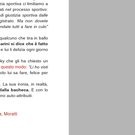
zia sportiva ci limitiamo a
ati nel processo sportivo:
di giustizia sportiva dalle
gistrato. Ma non dovete
ndate tutti a fare in culo"
qualcuno che tira in ballo
La sentenza di
SEP
rini si dice che è fatto
Cassazione su Moggi
11
e lui li delizia ogni giorno
Dal sito della Corte di
Cassazione:
 Sky che gli ha chiesto un
in questo modo:
“Li ho visti
"In Italia la Corte Suprema di
o lui sa fare, felice per
Cassazione è al vertice della
giurisdizione ordinaria; tra le
principali funzioni che le sono
La sua ironia, in realtà,
attribuite dalla legge fondamentale
 dalla bacheca.
E con lo
sull'ordinamento giudiziario del 30
gennaio 1941 n. 12 (art. 65) vi è
no auto-attribuiti.
quella di assicurare "l'esatta
osservanza e l'uniforme
interpretazione della legge, l'unità
a
Moratti
del diritto oggettivo nazionale, il
rispetto dei limiti delle diverse
giurisdizioni".