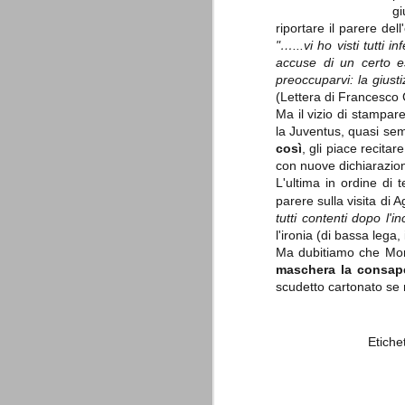
è finita.
gi
Quando abbiamo messo on line
riportare il parere del
questo sito la nostra squadra del
"…...vi ho visti tutti 
cuore stava vivendo il suo periodo
accuse di un certo e
più buio, annichilita nel suo
preoccuparvi: la giusti
prestigio e guidata in modo da non
dare molte speranze di un futuro
(Lettera di Francesco C
migliore.
Ma il vizio di stampar
la Juventus, quasi sem
così
, gli piace recitar
con nuove dichiarazion
L'ultima in ordine di 
parere sulla visita di
tutti contenti dopo l'
l'ironia (di bassa lega, 
Ma dubitiamo che Morat
maschera la consape
La Juve meno italiana
SEP
scudetto cartonato se n
8
Sulle implicazioni anche finanziarie
relativi criteri di compilazione), 
7 (alcuni dei quali utilizzati poco o nulla
che sono italiani invece solo 2 dei 10 nuov
Etiche
Roma - Juventus 2-1
AUG
30
La Juventus rimedia una sonora bat