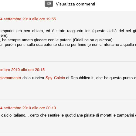
ce solo a 10 minuti dalla fine, dopo essere rimasta in 10 uomini.
39
Visualizza commenti
4 settembre 2010 alle ore 19:55
no regalato un'urna non facile alle italiane, specialmente alla Juventus,
 girone forse più avvincente:
 Zamparini era ben chiaro, ed è stato raggiunto ieri (questo aldilà del bel
cere).
 Shakhtar Donetsk (Ucr), Malmoe (Sve)
, ha sempre amato giocare con le patenti (Oriali ne sa qualcosa).
i, però, i punti sulla sua patente stanno per finire (e non ci riferiamo a quella 
ter Utd (Ing), Cska Mosca (Rus), Wolfsburg (Ger).
 (Spa), Galatasaray (Tur), Astana (Kaz).
embre 2010 alle ore 20:15
izzico di sfortuna. Partita sbagliata come impostazione, a cominciare
giornamento
Spy Calcio
dalla rubrica
di Repubblica.it, che ha questo punto d
e con la gestione della stessa. Può succedere. Oggi anche Allegri ha
 lo abbia capito. Quindi, niente drammi e vediamo di imparare in
passo falso, o c'è qualcosa di più?
4 settembre 2010 alle ore 20:19
 calcio italiano... certo che sentire le quotidiane pirlate di moratti e zamparini 
i
ositivo della sentenza di primo grado del processo sportivo
mmesse.