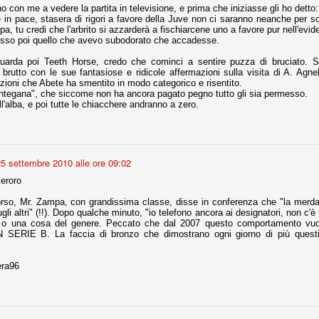
o con me a vedere la partita in televisione, e prima che iniziasse gli ho detto:
re in pace, stasera di rigori a favore della Juve non ci saranno neanche per 
nni uno fra i maggiori talenti del calcio italiano della sua generazione,
pa, tu credi che l'arbrito si azzarderà a fischiarcene uno a favore pur nell'evi
 bravo nell'anticipo, bravo in marcatura, bravo nello scegliere il tempo
cesso poi quello che avevo subodorato che accadesse.
no, bravo nell'avanzare palla al piede, bravo nei colpi di testa. Bravo.
uarda poi Teeth Horse, credo che cominci a sentire puzza di bruciato. St
 brutto con le sue fantasiose e ridicole affermazioni sulla visita di A. Agne
zioni che Abete ha smentito in modo categorico e risentito.
 della Juventus era fare mercato e farlo subito, anche al fine di
antegana", che siccome non ha ancora pagato pegno tutto gli sia permesso.
tenze annunciate di Tevez e Pirlo, svecchiando al contempo una rosa
ll'alba, e poi tutte le chiacchere andranno a zero.
'acquisto di Rugani, Dybala e Zaza, il gentleman agreement con il
eyra sono tutte mosse che puntano a ringiovanire la rosa affidandosi a
5 settembre 2010 alle ore 09:02
sa per la Juventus l'epoca degli accordi di compartecipazione
eroro
 la data finale, data nella quale quella forma contrattuale (con
di accordo) dovrà scomparire dal calcio italiano.
corso, Mr. Zampa, con grandissima classe, disse in conferenza che "la merda
gli altri" (!!). Dopo qualche minuto, "io telefono ancora ai designatori, non c'
i gli accordi di compartecipazione ancora in essere.
, o una cosa del genere. Peccato che dal 2007 questo comportamento 
SERIE B. La faccia di bronzo che dimostrano ogni giorno di più quest
era96
re del Sassuolo, così come Berardi (ora al 100%). Se uno dei due
deremo atto di quanto costerà. Di certo, quei due giocatori, insieme a
eso parecchio. Non sul piano sportivo, ma su quello finanziario. E non
ppe Marotta del quale una parte della tifoseria juventina sembra non
o.