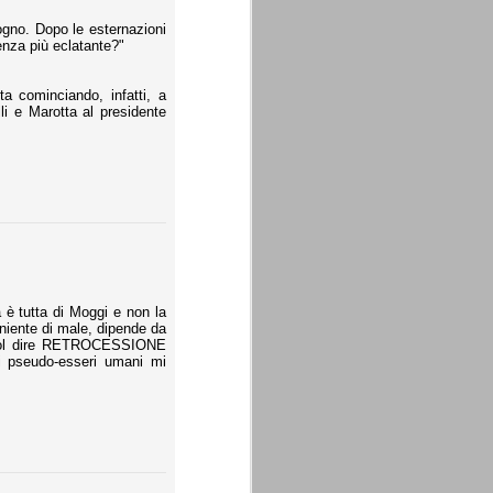
sogno. Dopo le esternazioni
denza più eclatante?"
a cominciando, infatti, a
lli e Marotta al presidente
 è tutta di Moggi e non la
è niente di male, dipende da
vuol dire RETROCESSIONE
i pseudo-esseri umani mi