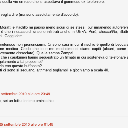
o quella vie en rose che si aspettava il gommoso ex telefoniere.
 voglia dire (ma sono assolutamente d'accordo).
r quello che è: un allenamento in vista della stagione, una ghiotta
tere preziosi minuti nelle gambe. E chi sabato era allo stadio a San
e.
Moratti e Paolillo mi paiono meno sicuri di se stessi, pur rimanendo autorefe
 è che i nerassurdi si sono infiltrati anche in UEFA. Però, checca§§o, Blatter
e A
poi. Gagg idem.
e delle liste.
referisco non pronunciarmi. Ci sono casi in cui il rischio è quello di becca
ione medica. Credo che io e me medesimo ci siamo capiti (alcuni, come 
fortemente dissociate). Qua la zampa Zampa!
 che i carabinieri hanno sequestrato un filmato in cui sosteneva di telefonare ag
golamento a tal proposito?
irla con questa buffonata?
nua di ammortamento + ingaggio lordo annuo. La somma della potenza
i ci sono si seguano, altrimenti togliamoli e giochiamo a scala 40.
perare il 70 % del fatturato al netto delle plusvalenze (vedi regole del
del fatturato 2014/15, che dovrebbe comunque essere intorno ai 320
o 2015/16, esercizio appena iniziato.
 settembre 2010 alle ore 23:49
 sei un fottuttissimo ominicchio!
mercato si valuta alla fine, a inizio settembre. Fermo restando che poi
glio, sono già arrivati Rugani, Dybala, Khedira, Mandzukic, Neto, Zaza.
ez, Ogbonna, forse Vidal. Il mercato i nostri dirigenti hanno dimostrato
o fare meglio di noi tifosi.
25 settembre 2010 alle ore 01:45