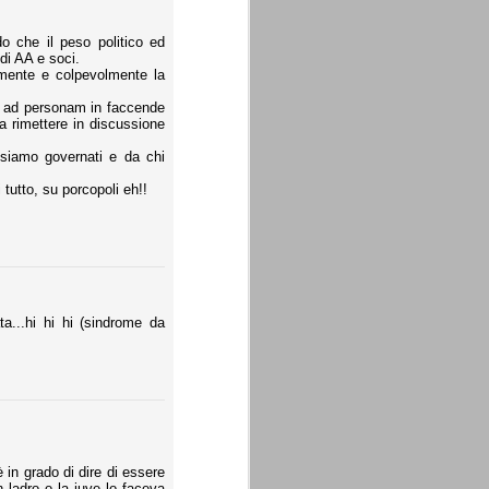
do che il peso politico ed
di AA e soci.
amente e colpevolmente la
re ad personam in faccende
a rimettere in discussione
i siamo governati e da chi
tutto, su porcopoli eh!!
ata...hi hi hi (sindrome da
 in grado di dire di essere
 ladro o la juve lo faceva