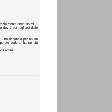
renzialmente onestissimi.
 dovrà pur togliersi dalle
rsi una denuncia per abuso
potete vedere, hanno più
li arbitri.