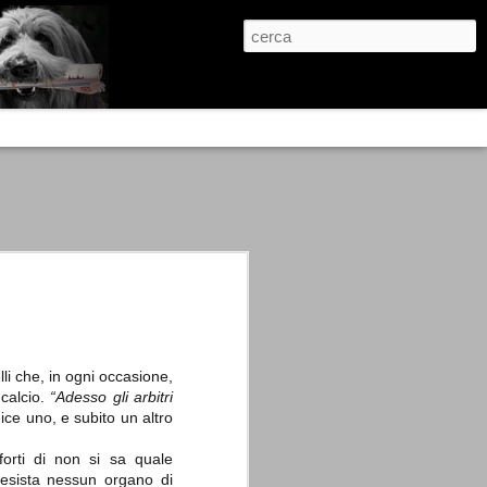
re, condanne scritte prima di ogni
, e chi provava a cantare fuori dal coro
 giustizialista innescato da una indagine
nso unico.
abbia e dalla passione, si ritrovò a
are quell’onda mediatica che ci stava
lli che, in ogni occasione,
calcio.
“Adesso gli arbitri
ice uno, e subito un altro
forti di non si sa quale
 esista nessun organo di