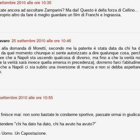
ettembre 2010 alle ore 10:35
ate ancora ad ascoltare Zamparini? Ma dai! Questo è della forza di Cellino...
oprio altro da fare è meglio guardare un film di Franchi e Ingrassia.
Comproprietà - Capitolo finale
UN
18
Finita un'altra stagione di trionfi, è tempo ora per la Juve di
mettersi tutto alle spalle e di organizzare il mercato per la
rossima stagione.
25 settembre 2010 alle ore 10:46
avaro
e anni fa il calcio italiano ha deciso di adeguarsi al resto d’Europa e
 alla domanda di Moretti, secondo me la patente è stata data da chi ha dec
 estinguere definitivamente la pratica delle comproprietà. Per
: da quel momento chiunque si sente autorizzato a dire qualunque cosa, perc
evolare le società, la FIGC aveva dato inizialmente un anno di tempo,
are che a Napoli sta uscendo qualcosa di diverso, ma fino a che la verità non 
lvo poi decidere di concedere una proroga fino a giugno 2015.
e la verità sarà invece quella emersa in precedenza), dovremo farci l'abitudine
he a Napoli ci sia subito una inversione di marcia e non si debba aspettare lo 
o.
rdinaria
mo orgogliosi di un gruppo (società, dirigenti, staff tecnico, squadra)
settembre 2010 alle ore 10:55
spacciato. Una squadra che ha saputo cambiare guida tecnica, staff,
li di gioco, interpreti, mentalità in campo... riproponendosi sempre e
 finisce mai: non sono bastate le condanne sportive, passate ormai in giudica
2014/15:
tendere "chi ha dato ha dato, chi ha avuto ha avuto?"
 ai rigori).
un Uomo. Un Capostazione.