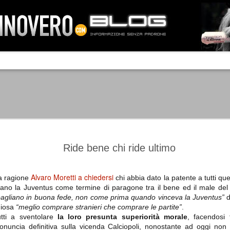
IA NEMO TENETUR
Mass-media feroci, sentimento popola
processo. Una vera e propria mattanza
veniva travolto, annichilito dal furore
 chi conosce il latino, questa frase
che, fin dai primi attimi, sembrò a se
fare imprese impossibili.
Un gruppo di persone, spronato dalla r
ornate dell’estate 2006, sembrava
lavorare sul web per cercare di argin
ificare il corso degli eventi che si
condannando irreversibilmente.
Ride bene chi ride ultimo
Alvaro Moretti a chiedersi
a ragione
chi abbia dato la patente a tutti que
tano la Juventus come termine di paragone tra il bene ed il male del 
Manchester City -
Juventus - Chievo 1-1
SEP
SEP
agliano in buona fede, non come prima quando vinceva la Juventus”
d
Juventus 1-2
15
12
La Juventus esce con un
hiosa
“meglio comprare stranieri che comprare le partite”
.
misero punto dallo Juventus
La Juventus trionfa a
tti a sventolare
la loro presunta superiorità morale
, facendosi 
Stadium, accentuando una crisi
Manchester conquistandosi tre
onuncia definitiva sulla vicenda Calciopoli, nonostante ad oggi non
che sembra non avere fine.