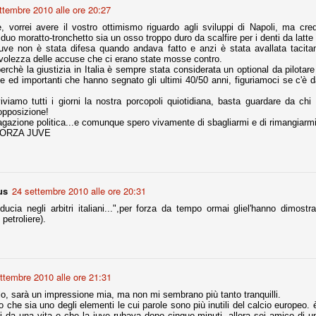
ttembre 2010 alle ore 20:27
la polemica sviluppatasi in questi giorni, soprattutto fra tifosi
io che ognuno tiri l'acqua al suo mulino e difenda strenuamente il
, vorrei avere il vostro ottimismo riguardo agli sviluppi di Napoli, ma cre
 presenza o dell'assenza di prove. Ci interessa invece altro.
uo moratto-tronchetto sia un osso troppo duro da scalfire per i denti da latte 
uve non è stata difesa quando andava fatto e anzi è stata avallata tacit
volezza delle accuse che ci erano state mosse contro.
Teramo, l'ingiustizia sportiva
UG
perchè la giustizia in Italia è sempre stata considerata un optional da pilota
17
Nei giorni scorsi abbiamo ricevuto alcuni messaggi di amici
he ed importanti che hanno segnato gli ultimi 40/50 anni, figuriamoci se c'è d
teramani, che ci chiedevano spazio per la loro vicenda, al limite
ll'incredibile. Ce ne occupiamo volentieri.
viviamo tutti i giorni la nostra porcopoli quiotidiana, basta guardare da ch
opposizione!
po le incongruenze emerse negli scorsi anni nello scandalo del
gazione politica...e comunque spero vivamente di sbagliarmi e di rimangiarmi 
alcioscommesse, con le assurde accuse a Pepe e Bonucci, e la
e FORZA JUVE
radossale situazione di Conte, oltre ai tanti altri tirati in ballo solo da
stimonianze di terze parti (senza riscontri oggettivi), ora si punta il dito
ntro il Teramo.
us
24 settembre 2010 alle ore 20:31
ducia negli arbitri italiani...",per forza da tempo ormai gliel'hanno dimostr
petroliere).
ta
-Marotta ha conseguito il suo ottavo successo nelle 19 competizioni
torie e tre secondi posti in 19 competizioni: risultati impressionanti, da
guida, negli ultimi 13 mesi, sono stati ottenuti (in 5 competizioni) 3
ttembre 2010 alle ore 21:31
llo, sarà un impressione mia, ma non mi sembrano più tanto tranquilli.
 che sia uno degli elementi le cui parole sono più inutili del calcio europeo. è
 da una vita e che la juve rubava dopo cinque minuti. allora sei amico di un