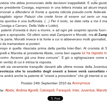
importantissimi punti per la
ustizia che abbia pronunciato delle decisioni inappellabili. E sulla giusti
Nonostante il gol fortunoso del
qualificazione e mettendosi alle
Chievo, la sensazione netta è che
l'ex presidente Cossiga, espresso in una lettera inviata ad alcuni imput
spalle le brutte prestazioni del
la matassa sia molto, molto lunga
campionato. Dopo un primo tempo
infervorati a difendervi di fronte a questa ridicola pseudo-corte federale 
e difficile da sbrogliare.
di sofferenza gli uomini di Allegri
sagitato signor Palazzi che crede forse di essere sul serio un ma
hanno saputo reagire al gol
zia sportiva è una buffonata. (...) Per il resto, se date retta a me li ma
fortunoso (e non molto regolare)
segnato dagli inglesi e a portare a
ossiga a Carraro, Della Valle e Lotito).
casa il bottino intero.
e patenti d'onestà è duro a morire, e ad ogni piè sospinto spunta fuori 
pre a sproposito. Gli ultimi sono stati Zamparini e Moratti, ma
di Zampa
e la parte, Moratti invece è la fonte a cui si abbeverano molti giornalisti, 
i da tramandare ai posteri.
tempo è quella rilasciata prima della partita Inter-Bari. Al cronista di
lui ha risposto 
 Agnelli e Marotta al presidente Abete, come ben sapete
incontro. Avranno già una linea comune”
. E giù a sghignazzare come sol
in verità) di cui è intrisa la risposta.
ti sia veramente tranquillo davanti alle ultime mosse della Juventus. 
volezza che lo scudetto degli onesti a breve verrà cancellato
e andrà anche la patente di “onesti a prescindere” che gli interisti si so
 delle operazioni di calciomercato, oltre che sulle liste Uefa e serie A (e
Anonymous
abbiamo già pubblicato un pezzo dedicato pochi giorni fa. Ricordiamo che
Postato
24th September 2010
da
) dei 12 giocatori usciti nella sessione di calciomercato sono italiani, e
Abete
Andrea Agnelli
Calciopoli
Farsopoli
Inter
Juventus
Marott
i giocatori arrivati.
tte:
osta all'Olimpico. Una squadra che per i primi 75 minuti non ha