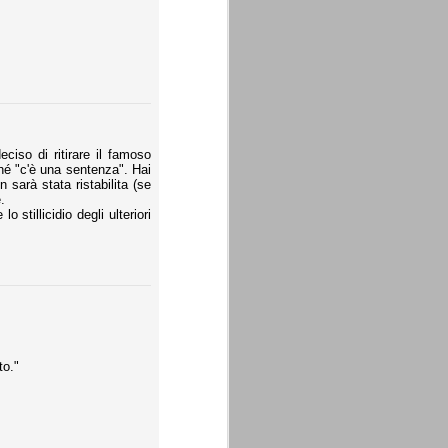
iso di ritirare il famoso
hé "c'è una sentenza". Hai
sarà stata ristabilita (se
.
stillicidio degli ulteriori
to."