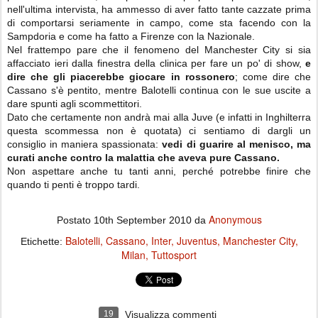
nell'ultima intervista, ha ammesso di aver fatto tante cazzate prima
di comportarsi seriamente in campo, come sta facendo con la
Sampdoria e come ha fatto a Firenze con la Nazionale.
Nel frattempo pare che il fenomeno del Manchester City si sia
affacciato ieri dalla finestra della clinica per fare un po' di show,
e
dire che gli piacerebbe giocare in rossonero
; come dire che
Cassano s'è pentito, mentre Balotelli continua con le sue uscite a
dare spunti agli scommettitori.
Dato che certamente non andrà mai alla Juve (e infatti in Inghilterra
questa scommessa non è quotata) ci sentiamo di dargli un
consiglio in maniera spassionata:
vedi di guarire al menisco, ma
curati anche contro la malattia che aveva pure Cassano.
Non aspettare anche tu tanti anni, perché potrebbe finire che
quando ti penti è troppo tardi.
Anonymous
Postato
10th September 2010
da
Balotelli
Cassano
Inter
Juventus
Manchester City
Etichette:
Milan
Tuttosport
19
Visualizza commenti