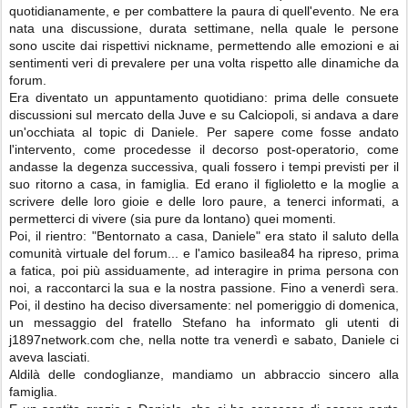
quotidianamente, e per combattere la paura di quell'evento. Ne era
nata una discussione, durata settimane, nella quale le persone
sono uscite dai rispettivi nickname, permettendo alle emozioni e ai
sentimenti veri di prevalere per una volta rispetto alle dinamiche da
forum.
Era diventato un appuntamento quotidiano: prima delle consuete
discussioni sul mercato della Juve e su Calciopoli, si andava a dare
un'occhiata al topic di Daniele. Per sapere come fosse andato
l'intervento, come procedesse il decorso post-operatorio, come
andasse la degenza successiva, quali fossero i tempi previsti per il
suo ritorno a casa, in famiglia. Ed erano il figlioletto e la moglie a
scrivere delle loro gioie e delle loro paure, a tenerci informati, a
permetterci di vivere (sia pure da lontano) quei momenti.
Poi, il rientro: "Bentornato a casa, Daniele" era stato il saluto della
comunità virtuale del forum... e l'amico basilea84 ha ripreso, prima
a fatica, poi più assiduamente, ad interagire in prima persona con
noi, a raccontarci la sua e la nostra passione. Fino a venerdì sera.
Poi, il destino ha deciso diversamente: nel pomeriggio di domenica,
un messaggio del fratello Stefano ha informato gli utenti di
j1897network.com che, nella notte tra venerdì e sabato, Daniele ci
aveva lasciati.
Aldilà delle condoglianze, mandiamo un abbraccio sincero alla
famiglia.