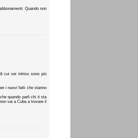
gli abbonamenti. Quando non
i cui sei intriso sono più
er i nuovi fatti che stanno
 che quando parli chi ti sta
non vai a Cuba a trovare il