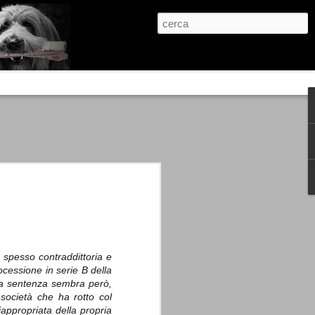
re, condanne scritte prima di ogni
, e chi provava a cantare fuori dal coro
 giustizialista innescato da una indagine
nso unico.
abbia e dalla passione, si ritrovò a
are quell’onda mediatica che ci stava
, spesso contraddittoria e
ocessione in serie B della
a sentenza sembra però,
società che ha rotto col
appropriata della propria