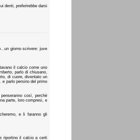
i denti, preferirebbe darsi
...un giorno scrivere: juve
ttavano il calcio come uno
umberto, parlo di chiusano,
rto, di cuore, diventato un
). e parlo persino del primo
la penseranno così, perchè
na parte, loro compresi, e
cheremo, e li faranno gli
iportino il calcio a certi