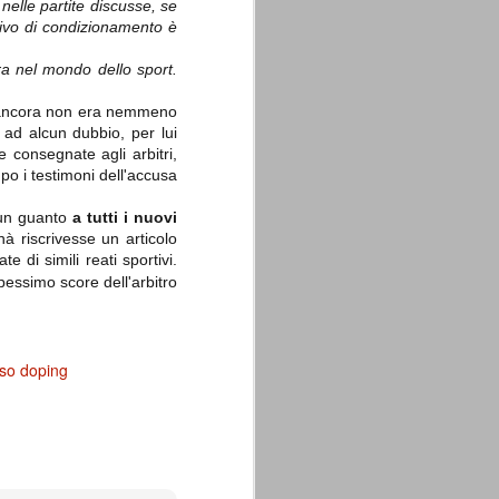
 nelle partite discusse, se
ativo di condizionamento è
a nel mondo dello sport.
o ancora non era nemmeno
 ad alcun dubbio, per lui
consegnate agli arbitri,
po i testimoni dell'accusa
 un guanto
a tutti i nuovi
à riscrivesse un articolo
di simili reati sportivi.
 pessimo score dell'arbitro
so doping