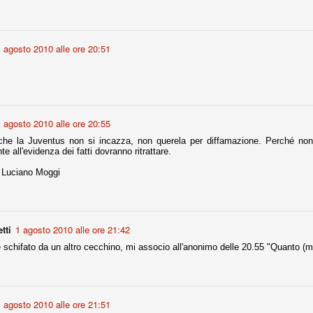
fitte)
 agosto 2010 alle ore 20:51
s - Lazio 2-0
percoppa italiana, diventando così la squadra più titolata in Italia in
 il Milan (a meno di classifiche e tabelle "galliane"), fermo a quota 6.
e i bianconeri a trovare una certa unità dopo le prime deludenti
 agosto 2010 alle ore 20:55
che la Juventus non si incazza, non querela per diffamazione. Perché non 
te all'evidenza dei fatti dovranno ritrattare.
no, non è una barzelletta. O forse sì, fate voi, ma non fa ridere. Ci
Luciano Moggi
, non è una storiaccia legata alla ex Jugoslavia. Dicevamo che ci sono
a età (29 anni), e sono fisicamente simili, entrambi grandi e grossi.
uropee, e tutti e due sono appena arrivati a giocare in Italia. Il
tti
1 agosto 2010 alle ore 21:42
one
schifato da un altro cecchino, mi associo all'anonimo delle 20.55 "Quanto (
licate finora sono le motivazioni del giudizio di Cassazione relativo a
vano scelto di farsi giudicare con il rito abbreviato.
o, e quindi non le commenteremo, le considerazioni (di parte)
prese dalla maggior parte dei media (chissà perché...), come fossero
 agosto 2010 alle ore 21:51