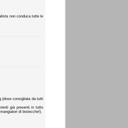
alista non conduca tutte le
(dose consigliata da tutti
enti già presenti in tutto
mangiatori di bistecche!).