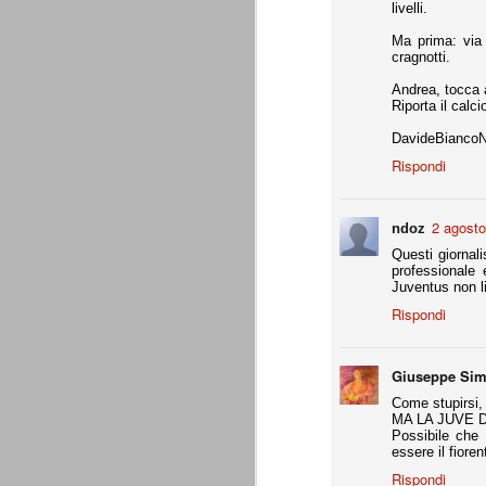
livelli.
Da agosto 2012 a giugno 2015.
Ma prima: via i
cragnotti.
J
Andrea, tocca 
Riporta il calc
p
DavideBiancoN
Du
Rispondi
di
ag
sa
2 agosto
ndoz
Questi giornal
professionale 
Juventus non l
Grazie, Juve. Stagione strao
Rispondi
JUN
7
Siamo orgogliosi di voi. Grazie. Sia
che a metà luglio veniva dato per 
preparazione, metodi di allenamento, modu
Giuseppe Si
comunque come vincente.
Come stupirsi, 
4 competizioni disputate nella stagione 
MA LA JUVE D
Possibile che 
- Supercoppa italiana: 2° posto (persa solo
essere il fiore
Rispondi