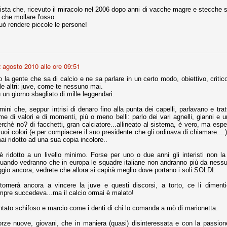
sta che, ricevuto il miracolo nel 2006 dopo anni di vacche magre e stecche su
 che mollare l'osso.
nni uno fra i maggiori talenti del calcio italiano della sua generazione,
può rendere piccole le persone!
 bravo nell'anticipo, bravo in marcatura, bravo nello scegliere il tempo
no, bravo nell'avanzare palla al piede, bravo nei colpi di testa. Bravo.
 della Juventus era fare mercato e farlo subito, anche al fine di
 agosto 2010 alle ore 09:51
tenze annunciate di Tevez e Pirlo, svecchiando al contempo una rosa
la gente che sa di calcio e ne sa parlare in un certo modo, obiettivo, critico
'acquisto di Rugani, Dybala e Zaza, il gentleman agreement con il
le altri: juve, come te nessuno mai.
eyra sono tutte mosse che puntano a ringiovanire la rosa affidandosi a
 un giorno sbagliato di mille leggendari.
ni che, seppur intrisi di denaro fino alla punta dei capelli, parlavano e tra
me di valori e di momenti, più o meno belli: parlo dei vari agnelli, gianni e 
rchè no? di facchetti, gran calciatore...allineato al sistema, è vero, ma espe
sa per la Juventus l'epoca degli accordi di compartecipazione
suoi colori (e per compiacere il suo presidente che gli ordinava di chiamare....
 la data finale, data nella quale quella forma contrattuale (con
ai ridotto ad una sua copia incolore..
di accordo) dovrà scomparire dal calcio italiano.
 è ridotto a un livello minimo. Forse per uno o due anni gli interisti non 
i gli accordi di compartecipazione ancora in essere.
uando vedranno che in europa le squadre italiane non andranno più da nessu
ggio ancora, vedrete che allora si capirà meglio dove portano i soli SOLDI.
ornerà ancora a vincere la juve e questi discorsi, a torto, ce li dimenti
re del Sassuolo, così come Berardi (ora al 100%). Se uno dei due
empre succedeva...ma il calcio ormai è malato!
deremo atto di quanto costerà. Di certo, quei due giocatori, insieme a
eso parecchio. Non sul piano sportivo, ma su quello finanziario. E non
entato schifoso e marcio come i denti di chi lo comanda a mò di marionetta.
ppe Marotta del quale una parte della tifoseria juventina sembra non
o.
orze nuove, giovani, che in maniera (quasi) disinteressata e con la passione r