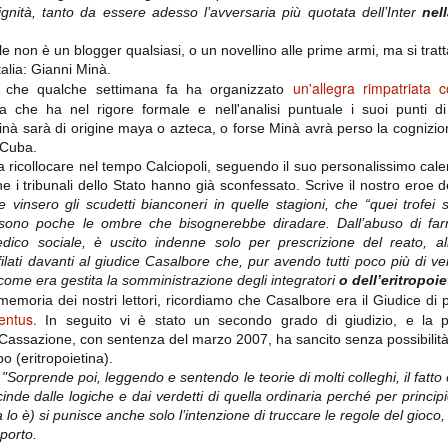
importantissimi punti per la
ignità, tanto da essere adesso l’avversaria più quotata dell’Inter
nel
Nonostante il gol fortunoso del
qualificazione e mettendosi alle
Chievo, la sensazione netta è che
spalle le brutte prestazioni del
la matassa sia molto, molto lunga
campionato. Dopo un primo tempo
e non è un blogger qualsiasi, o un novellino alle prime armi, ma si tratta
e difficile da sbrogliare.
di sofferenza gli uomini di Allegri
talia: Gianni Minà.
hanno saputo reagire al gol
un'allegra rimpatriata 
à che qualche settimana fa ha organizzato
fortunoso (e non molto regolare)
segnato dagli inglesi e a portare a
ta che ha nel rigore formale e nell'analisi puntuale i suoi punti d
casa il bottino intero.
nà sarà di origine maya o azteca, o forse Minà avrà perso la cognizio
 Cuba.
a ricollocare nel tempo Calciopoli, seguendo il suo personalissimo cale
he i tribunali dello Stato hanno già sconfessato. Scrive il nostro eroe 
he vinsero gli scudetti bianconeri in quelle stagioni, che “quei trofei
ono poche le ombre che bisognerebbe diradare. Dall’abuso di farma
dico sociale, è uscito indenne solo per prescrizione del reato, all’
ilati davanti al giudice Casalbore che, pur avendo tutti poco più di v
i come era gestita la somministrazione degli integratori
o dell’eritropoie
emoria dei nostri lettori, ricordiamo che Casalbore era il Giudice di
entus.
In seguito vi è stato un secondo grado di giudizio, e la pr
 delle operazioni di calciomercato, oltre che sulle liste Uefa e serie A (e
assazione, con sentenza del marzo 2007, ha sancito senza possibilità 
abbiamo già pubblicato un pezzo dedicato pochi giorni fa. Ricordiamo che
o (eritropoietina).
) dei 12 giocatori usciti nella sessione di calciomercato sono italiani, e
i giocatori arrivati.
"Sorprende poi, leggendo e sentendo le teorie di molti colleghi, il fatt
cinde dalle logiche e dai verdetti di quella ordinaria perché per principio
 lo è) si punisce anche solo l’intenzione di truccare le regole del gioco,
 porto.
osta all'Olimpico. Una squadra che per i primi 75 minuti non ha