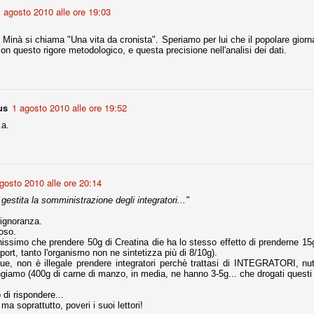
la polemica sviluppatasi in questi giorni, soprattutto fra tifosi
 agosto 2010 alle ore 19:03
io che ognuno tiri l'acqua al suo mulino e difenda strenuamente il
 presenza o dell'assenza di prove. Ci interessa invece altro.
ni Minà si chiama "Una vita da cronista". Speriamo per lui che il popolare giorn
on questo rigore metodologico, e questa precisione nell'analisi dei dati.
Teramo, l'ingiustizia sportiva
UG
17
Nei giorni scorsi abbiamo ricevuto alcuni messaggi di amici
teramani, che ci chiedevano spazio per la loro vicenda, al limite
ll'incredibile. Ce ne occupiamo volentieri.
us
1 agosto 2010 alle ore 19:52
po le incongruenze emerse negli scorsi anni nello scandalo del
.a.
alcioscommesse, con le assurde accuse a Pepe e Bonucci, e la
radossale situazione di Conte, oltre ai tanti altri tirati in ballo solo da
stimonianze di terze parti (senza riscontri oggettivi), ora si punta il dito
ntro il Teramo.
gosto 2010 alle ore 20:14
 gestita la somministrazione degli integratori..."
ta
 ignoranza.
oso.
-Marotta ha conseguito il suo ottavo successo nelle 19 competizioni
issimo che prendere 50g di Creatina die ha lo stesso effetto di prenderne 15g 
torie e tre secondi posti in 19 competizioni: risultati impressionanti, da
sport, tanto l'organismo non ne sintetizza più di 8/10g).
guida, negli ultimi 13 mesi, sono stati ottenuti (in 5 competizioni) 3
, non è illegale prendere integratori perchè trattasi di INTEGRATORI, nutri
giamo (400g di carne di manzo, in media, ne hanno 3-5g... che drogati questi 
 di rispondere...
ma soprattutto, poveri i suoi lettori!