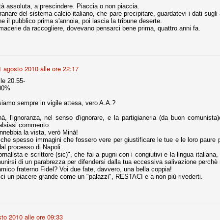
rità assoluta, a prescindere. Piaccia o non piaccia.
franare del sistema calcio italiano, che pare precipitare, guardatevi i dati su
e il pubblico prima s'annoia, poi lascia la tribune deserte.
r quello che è: un allenamento in vista della stagione, una ghiotta
macerie da raccogliere, dovevano pensarci bene prima, quattro anni fa.
tere preziosi minuti nelle gambe. E chi sabato era allo stadio a San
e.
e A
1 agosto 2010 alle ore 22:17
e delle liste.
le 20.55-
100%
siamo sempre in vigile attesa, vero A.A.?
nua di ammortamento + ingaggio lordo annuo. La somma della potenza
à, l'ignoranza, nel senso d'ignorare, e la partigianeria (da buon comunista)d
perare il 70 % del fatturato al netto delle plusvalenze (vedi regole del
ualsiasi commento.
 annebbia la vista, verò Minà!
 che spesso immagini che fossero vere per giustificare le tue e le loro paure p
del fatturato 2014/15, che dovrebbe comunque essere intorno ai 320
al processo di Napoli.
o 2015/16, esercizio appena iniziato.
alista e scrittore (sic)", che fai a pugni con i congiutivi e la lingua italiana,
nirsi di un parabrezza per difendersi dalla tua eccessiva salivazione perchè 
mico fraterno Fidel? Voi due fate, davvero, una bella coppia!
acci un piacere grande come un "palazzi", RESTACI e a non più rivederti.
mercato si valuta alla fine, a inizio settembre. Fermo restando che poi
glio, sono già arrivati Rugani, Dybala, Khedira, Mandzukic, Neto, Zaza.
ez, Ogbonna, forse Vidal. Il mercato i nostri dirigenti hanno dimostrato
o fare meglio di noi tifosi.
to 2010 alle ore 09:33