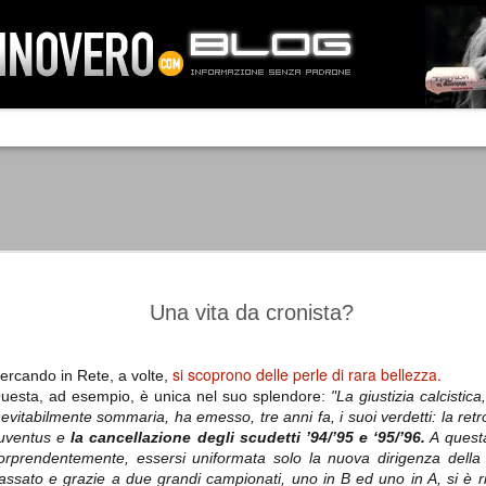
IA NEMO TENETUR
Mass-media feroci, sentimento popola
processo. Una vera e propria mattanza
veniva travolto, annichilito dal furore
 chi conosce il latino, questa frase
che, fin dai primi attimi, sembrò a se
fare imprese impossibili.
Un gruppo di persone, spronato dalla r
ornate dell’estate 2006, sembrava
lavorare sul web per cercare di argin
ificare il corso degli eventi che si
condannando irreversibilmente.
Una vita da cronista?
si scoprono delle perle di rara bellezza.
ercando in Rete, a volte,
uesta, ad esempio, è unica nel suo splendore:
"La giustizia calcistica
Manchester City -
Juventus - Chievo 1-1
SEP
SEP
nevitabilmente sommaria, ha emesso, tre anni fa, i suoi verdetti: la retr
Juventus 1-2
15
12
La Juventus esce con un
uventus e
la cancellazione degli scudetti ’94/’95 e ‘95/’96.
A quest
misero punto dallo Juventus
La Juventus trionfa a
orprendentemente, essersi uniformata solo la nuova dirigenza della 
Stadium, accentuando una crisi
Manchester conquistandosi tre
assato e grazie a due grandi campionati, uno in B ed uno in A, si è ri
che sembra non avere fine.