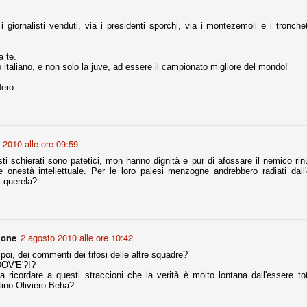
 giornalisti venduti, via i presidenti sporchi, via i montezemoli e i tronchett
Comproprietà - Capitolo finale
UN
18
a te.
Finita un'altra stagione di trionfi, è tempo ora per la Juve di
io italiano, e non solo la juve, ad essere il campionato migliore del mondo!
mettersi tutto alle spalle e di organizzare il mercato per la
rossima stagione.
ero
e anni fa il calcio italiano ha deciso di adeguarsi al resto d’Europa e
 estinguere definitivamente la pratica delle comproprietà. Per
evolare le società, la FIGC aveva dato inizialmente un anno di tempo,
lvo poi decidere di concedere una proroga fino a giugno 2015.
 2010 alle ore 09:59
isti schierati sono patetici, mon hanno dignità e pur di afossare il nemico ri
e onestà intellettuale. Per le loro palesi menzogne andrebbero radiati dall
i querela?
rdinaria
mo orgogliosi di un gruppo (società, dirigenti, staff tecnico, squadra)
spacciato. Una squadra che ha saputo cambiare guida tecnica, staff,
li di gioco, interpreti, mentalità in campo... riproponendosi sempre e
mone
2 agosto 2010 alle ore 10:42
poi, dei commenti dei tifosi delle altre squadre?
2014/15:
OV'E'?!?
a ricordare a questi straccioni che la verità è molto lontana dall'essere 
 ai rigori).
ntino Oliviero Beha?