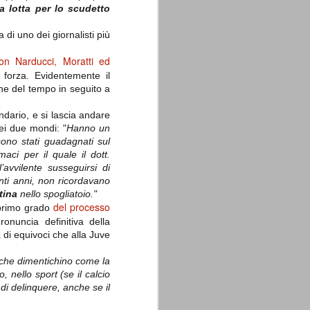
la lotta per lo scudetto
 di uno dei giornalisti più
con Narducci, Moratti ed
i forza. Evidentemente il
ne del tempo in seguito a
La sentenza di
SEP
Cassazione su Moggi
11
ndario, e si lascia andare
Dal sito della Corte di
dei due mondi: "
Hanno un
Cassazione:
 sono stati guadagnati sul
ci per il quale il dott.
"In Italia la Corte Suprema di
Cassazione è al vertice della
avvilente susseguirsi di
giurisdizione ordinaria; tra le
enti anni, non ricordavano
principali funzioni che le sono
tina
nello spogliatoio."
attribuite dalla legge fondamentale
del processo
 primo grado
sull'ordinamento giudiziario del 30
gennaio 1941 n. 12 (art. 65) vi è
onuncia definitiva della
quella di assicurare "l'esatta
di equivoci che alla Juve
osservanza e l'uniforme
interpretazione della legge, l'unità
del diritto oggettivo nazionale, il
o che dimentichino come la
rispetto dei limiti delle diverse
, nello sport (se il calcio
giurisdizioni".
 di delinquere, anche se il