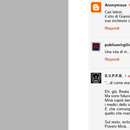
A noi francamente interessa assai poco del
Anonymous
1
ascolani e tifosi teramani. E' perfino ovv
Cari lettori,
proprio campanile, anche a dispetto della
il sito di Gian
sue inchieste c
A
Rispondi
de
publiusvirgili
Do
Una vita di m..
c
pa
Rispondi
te
co
S.V.P.P.B.
1 a
"...di come era
La Juventus di Agnelli-Marot
AUG
Eh, già. Beata
Ma sono fiduci
8
La Juventus della gestione Agnelli
Minà saprà ben
disputate in questi 5 anni. Otto vit
i medici dello 
ricordare. In particolare con Allegri alla 
E che comunque
successi e 2 secondi posti.
quello che man
all. Delneri 2010-11
Sul resto, evito
Povero Minà... 
- serie A: 7° posto