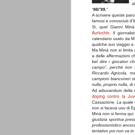
è finita.
d
Quando abbiamo messo on line
‘98/’99.
"
questo sito la nostra squadra del
A scrivere queste parol
cuore stava vivendo il suo periodo
famosi e conosciuti d'I
più buio, annichilita nel suo
Sì, quel Gianni Min
prestigio e guidata in modo da non
dare molte speranze di un futuro
Auricchio.
Il giornalis
migliore.
calendario usato da Mi
qualche suo viaggio a
Ma Minà non si limita 
a delle affermazioni c
bel dire i giocatori c
campo”, perché non s
Riccardo Agricola, me
campioni bianconeri sf
nulla, proprio nulla, d
Ad adiuvandum della m
La Juve meno italiana
SEP
doping contro la Juv
8
Sulle implicazioni anche finanziarie
Cassazione. La quale C
relativi criteri di compilazione), 
non si faceva uso di Ep
7 (alcuni dei quali utilizzati poco o nulla
che sono italiani invece solo 2 dei 10 nuov
Minà non si ferma qui:
giustizia sportiva pres
professionistico ancora
Roma - Juventus 2-1
AUG
tentativo poi non va in
30
La Juventus rimedia una sonora bat