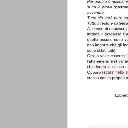
Per questo è ridicolo ve
combinato un granché, ritrova la lu
si ha la prova (
bastan
avvenuto.
Champions League 2015/16
AUG
Tutto ciò sarà pure s
28
I sorteggi di giovedì 27 Agosto han
Tutto il resto è pateti
che, a detta di tutti, è capitata nel
A scanso di equivoci,
iniziato il processo C
Gruppo A: Psg (Fra), Real Madrid (Spa),
quelle accuse sono ve
Gruppo B: Psv Eindhoven (Ola), Manches
non importa che gli inq
sono sfilati tutti).
Gruppo C: Benfica (Por), Atletico Madrid
Ora, a voler essere p
fatti emersi nel cor
Juventus - Udinese 0-1
AUG
chiedendo la stessa sa
23
Sconfitta meritata, anche con un p
recarsi nello s
Oppure
dalle scelte iniziali per continuar
stesso con la propria 
sbagliato davvero molto. Siamo certi che
fretta. Che ne pensate voi? Un semplice 
Nel frattempo, le nostre pagelle:
Etichet
Buffon s.v.
La legge è disuguale per tutt
AUG
20
È di oggi la pubblicazione del disp
sull'ennesimo ramo del calciosco