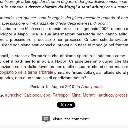
rificare gli arbitraggi dei direttori di gara e dei guardialinee incriminati
ce solo a 10 minuti dalla fine, dopo essere rimasta in 10 uomini.
o le schede svizzere elargite da Moggi a tanti arbitri
) che il tent
ommario, ma queste sono le regole del gioco accettate quando si entr
no regalato un'urna non facile alle italiane, specialmente alla Juventus,
ca speculazione o imbarazzante difesa degli interessi di pochi."
 girone forse più avvincente:
 chiariamo che Minà scrisse questo articolo nel gennaio 2009, quand
alciopoli a Napoli. Ma le sue affermazioni perentorie non danno adito
 Shakhtar Donetsk (Ucr), Malmoe (Sve)
re a prescindere, processo o non processo. Ci sono schede svizzere 
ter Utd (Ing), Cska Mosca (Rus), Wolfsburg (Ger).
uirenti non siano stati capaci di provarlo in nessun modo (e nel frattem
 (Spa), Galatasaray (Tur), Astana (Kaz).
ignoli, le stesse affermazioni che abbiamo riportato si adattano come
so del dibattimento
in aula a Napoli. Ci aspetteremmo quindi che Min
nzione subita dalla Juventus per quelle squadre che si sono macchiate 
izzico di sfortuna. Partita sbagliata come impostazione, a cominciare
pogliatoio della terna arbitrale
prima dell'inizio della gara, alludendo al
e con la gestione della stessa. Può succedere. Oggi anche Allegri ha
squadra, non è un tentativo di condizionamento?
 lo abbia capito. Quindi, niente drammi e vediamo di imparare in
passo falso, o c'è qualcosa di più?
Anonymous
Postato
1st August 2010
da
auricchio
Calciopoli
epo
Farsopoli
Minà
Moratti
narducci
proces
te:
i
83
Visualizza commenti
ositivo della sentenza di primo grado del processo sportivo
mmesse.