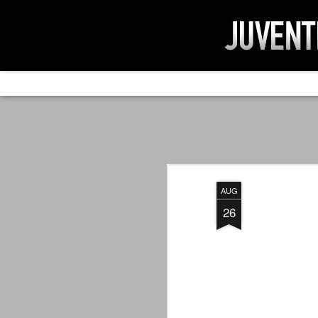
AD IMPOSSIBIL
SEP
19
Ad impossibilìa nemo tenetur. Per
significa che nessuno è tenuto a 
Ed infatti, per chi ricorda le convulse gi
AUG
davvero impresa impossibile quella di mod
erano abbattuti sulla Juventus.
26
PER UNA VERITÀ
SEP
STORICA
19
Cari amici, l'avventura che
abbiamo iniziato il 5 maggio 2007