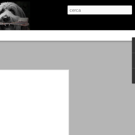
re, condanne scritte prima di ogni
, e chi provava a cantare fuori dal coro
 giustizialista innescato da una indagine
nso unico.
abbia e dalla passione, si ritrovò a
are quell’onda mediatica che ci stava