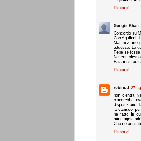
Da agosto 2012 a giugno 2015.
Rispondi
J
Gengis-Khan
Concordo su Me
p
Con Aquilani dis
Martinez megl
Du
addosso. Le qua
di
Pepe se fosse 
ag
Nel complesso 
sa
Pazzini si pot
Rispondi
robinud
27 ag
Grazie, Juve. Stagione strao
JUN
non c'entra n
7
Siamo orgogliosi di voi. Grazie. Sia
piacerebbe av
che a metà luglio veniva dato per 
disposizione do
preparazione, metodi di allenamento, modu
la capisco: pe
comunque come vincente.
ha fatto in q
minutaggio ade
4 competizioni disputate nella stagione 
Che ne pensat
- Supercoppa italiana: 2° posto (persa solo
Rispondi