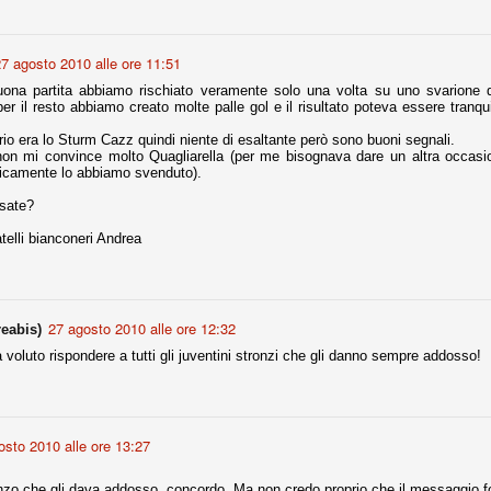
nni uno fra i maggiori talenti del calcio italiano della sua generazione,
 bravo nell'anticipo, bravo in marcatura, bravo nello scegliere il tempo
7 agosto 2010 alle ore 11:51
no, bravo nell'avanzare palla al piede, bravo nei colpi di testa. Bravo.
uona partita abbiamo rischiato veramente solo una volta su uno svarione 
 per il resto abbiamo creato molte palle gol e il risultato poteva essere tran
rio era lo Sturm Cazz quindi niente di esaltante però sono buoni segnali.
 della Juventus era fare mercato e farlo subito, anche al fine di
non mi convince molto Quagliarella (per me bisognava dare un altra occas
tenze annunciate di Tevez e Pirlo, svecchiando al contempo una rosa
icamente lo abbiamo svenduto).
'acquisto di Rugani, Dybala e Zaza, il gentleman agreement con il
eyra sono tutte mosse che puntano a ringiovanire la rosa affidandosi a
sate?
ratelli bianconeri Andrea
sa per la Juventus l'epoca degli accordi di compartecipazione
 la data finale, data nella quale quella forma contrattuale (con
di accordo) dovrà scomparire dal calcio italiano.
27 agosto 2010 alle ore 12:32
eabis)
i gli accordi di compartecipazione ancora in essere.
 voluto rispondere a tutti gli juventini stronzi che gli danno sempre addosso!
re del Sassuolo, così come Berardi (ora al 100%). Se uno dei due
deremo atto di quanto costerà. Di certo, quei due giocatori, insieme a
osto 2010 alle ore 13:27
eso parecchio. Non sul piano sportivo, ma su quello finanziario. E non
ppe Marotta del quale una parte della tifoseria juventina sembra non
o.
zo che gli dava addosso, concordo. Ma non credo proprio che il messaggio foss