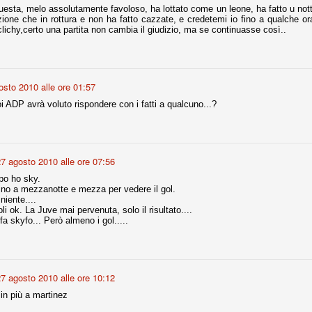
questa, melo assolutamente favoloso, ha lottato come un leone, ha fatto u no
zione che in rottura e non ha fatto cazzate, e credetemi io fino a qualche o
 clichy,certo una partita non cambia il giudizio, ma se continuasse così..
r quello che è: un allenamento in vista della stagione, una ghiotta
tere preziosi minuti nelle gambe. E chi sabato era allo stadio a San
e.
osto 2010 alle ore 01:57
e A
e delle liste.
 ADP avrà voluto rispondere con i fatti a qualcuno...?
7 agosto 2010 alle ore 07:56
nua di ammortamento + ingaggio lordo annuo. La somma della potenza
perare il 70 % del fatturato al netto delle plusvalenze (vedi regole del
po ho sky.
ino a mezzanotte e mezza per vedere il gol.
niente....
del fatturato 2014/15, che dovrebbe comunque essere intorno ai 320
i ok. La Juve mai pervenuta, solo il risultato....
o 2015/16, esercizio appena iniziato.
a skyfo... Però almeno i gol.....
mercato si valuta alla fine, a inizio settembre. Fermo restando che poi
glio, sono già arrivati Rugani, Dybala, Khedira, Mandzukic, Neto, Zaza.
7 agosto 2010 alle ore 10:12
ez, Ogbonna, forse Vidal. Il mercato i nostri dirigenti hanno dimostrato
o fare meglio di noi tifosi.
in più a martinez