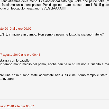
 Lanciafiamme deve meno il calabbroincazzato ogni volta che perde palla (m
, facciamo un ultriore passo. Per diego non sarei sceso sotto i 20. 5 giorni 
roprio un leccaculomorattiano. SVEGLIAAAA!!!!
fitte)
s - Lazio 2-0
percoppa italiana, diventando così la squadra più titolata in Italia in
to 2010 alle ore 00:02
 il Milan (a meno di classifiche e tabelle "galliane"), fermo a quota 6.
E il migliore in campo. Non sembra neanche lui...che sia suo fratello?
e i bianconeri a trovare una certa unità dopo le prime deludenti
7 agosto 2010 alle ore 00:43
no, non è una barzelletta. O forse sì, fate voi, ma non fa ridere. Ci
tanza con le pagelle.
, non è una storiaccia legata alla ex Jugoslavia. Dicevamo che ci sono
do tempo molto meglio del primo, anche perchè lo sturm non è riuscito a ma
a età (29 anni), e sono fisicamente simili, entrambi grandi e grossi.
uropee, e tutti e due sono appena arrivati a giocare in Italia. Il
tare una cosa : sono state acquistate ben 4 ali e nel primo tempo è stato f
a lavorare
one
licate finora sono le motivazioni del giudizio di Cassazione relativo a
vano scelto di farsi giudicare con il rito abbreviato.
o, e quindi non le commenteremo, le considerazioni (di parte)
prese dalla maggior parte dei media (chissà perché...), come fossero
osto 2010 alle ore 00:57