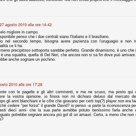
Comproprietà - Capitolo finale
UN
27 agosto 2010 alle ore 14:42
18
Finita un'altra stagione di trionfi, è tempo ora per la Juve di
mettersi tutto alle spalle e di organizzare il mercato per la
lo migliore in campo.
rossima stagione.
ponibile penso che i due centrali siano l'italiano e il brasiliano.
io nel secondo tempo, bisogna avere pazienza con l'uruguagio e non me
e anni fa il calcio italiano ha deciso di adeguarsi al resto d’Europa e
lità ce li ha.
 estinguere definitivamente la pratica delle comproprietà. Per
meno precipitoso sottoporta sarebbe perfetto. Grande dinamismo, è uno che i
evolare le società, la FIGC aveva dato inizialmente un anno di tempo,
è una squadra, quella di Del Neri, che ancora non si sa fin dove può arrivare.
lvo poi decidere di concedere una proroga fino a giugno 2015.
rebbe anche sognare un pochino.
osto 2010 alle ore 17:28
rdinaria
iente con le pagelle e gli altri commenti, e me ne scuso, ma posto qui 
mo orgogliosi di un gruppo (società, dirigenti, staff tecnico, squadra)
ere la vostra opinione. io finora non mi dichiaro deluso dal mercato d
spacciato. Una squadra che ha saputo cambiare guida tecnica, staff,
po gli anni blanchiani e le cifre che giravano per certi top(?) player non era f
li di gioco, interpreti, mentalità in campo... riproponendosi sempre e
rché cedere "per forza" il grande David? io penso -a parte la riconoscenza p
uesti dieci anni- che la sua parte avrebbe potuto benissimo farla anche
guato potrebbe segnare ancora più gol di un amauri. Certo, a meno che non s
2014/15:
e?
 ai rigori).