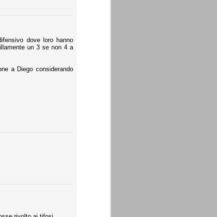
difensivo dove loro hanno
quillamente un 3 se non 4 a
ione a Diego considerando
e rivolto ai tifosi...