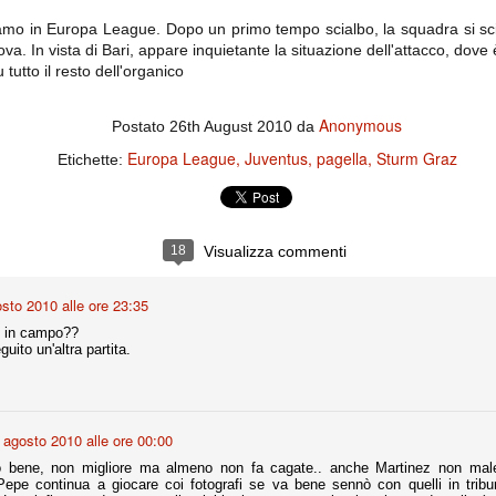
la polemica sviluppatasi in questi giorni, soprattutto fra tifosi
amo in Europa League. Dopo un primo tempo scialbo, la squadra si sc
io che ognuno tiri l'acqua al suo mulino e difenda strenuamente il
 presenza o dell'assenza di prove. Ci interessa invece altro.
va. In vista di Bari, appare inquietante la situazione dell'attacco, dove è
tutto il resto dell'organico
Teramo, l'ingiustizia sportiva
UG
17
Nei giorni scorsi abbiamo ricevuto alcuni messaggi di amici
Anonymous
Postato
26th August 2010
da
teramani, che ci chiedevano spazio per la loro vicenda, al limite
ll'incredibile. Ce ne occupiamo volentieri.
Europa League
Juventus
pagella
Sturm Graz
Etichette:
po le incongruenze emerse negli scorsi anni nello scandalo del
alcioscommesse, con le assurde accuse a Pepe e Bonucci, e la
radossale situazione di Conte, oltre ai tanti altri tirati in ballo solo da
stimonianze di terze parti (senza riscontri oggettivi), ora si punta il dito
18
Visualizza commenti
ntro il Teramo.
sto 2010 alle ore 23:35
re in campo??
ta
uito un'altra partita.
-Marotta ha conseguito il suo ottavo successo nelle 19 competizioni
torie e tre secondi posti in 19 competizioni: risultati impressionanti, da
guida, negli ultimi 13 mesi, sono stati ottenuti (in 5 competizioni) 3
 agosto 2010 alle ore 00:00
to bene, non migliore ma almeno non fa cagate.. anche Martinez non male
e, Pepe continua a giocare coi fotografi se va bene sennò con quelli in tri