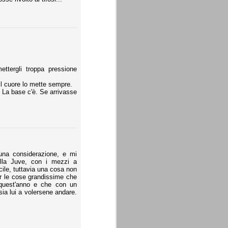
ttergli troppa pressione
l cuore lo mette sempre.
 La base c'è. Se arrivasse
una considerazione, e mi
ella Juve, con i mezzi a
acile, tuttavia una cosa non
er le cose grandissime che
 quest'anno e che con un
ia lui a volersene andare.