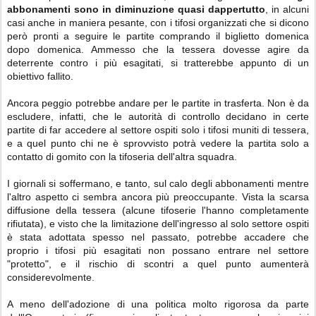
abbonamenti sono in diminuzione quasi dappertutto
, in alcuni
casi anche in maniera pesante, con i tifosi organizzati che si dicono
però pronti a seguire le partite comprando il biglietto domenica
dopo domenica. Ammesso che la tessera dovesse agire da
deterrente contro i più esagitati, si tratterebbe appunto di un
obiettivo fallito.
Ancora peggio potrebbe andare per le partite in trasferta. Non è da
escludere, infatti, che le autorità di controllo decidano in certe
partite di far accedere al settore ospiti solo i tifosi muniti di tessera,
e a quel punto chi ne è sprovvisto potrà vedere la partita solo a
contatto di gomito con la tifoseria dell'altra squadra.
I giornali si soffermano, e tanto, sul calo degli abbonamenti mentre
l'altro aspetto ci sembra ancora più preoccupante. Vista la scarsa
diffusione della tessera (alcune tifoserie l'hanno completamente
rifiutata), e visto che la limitazione dell'ingresso al solo settore ospiti
è stata adottata spesso nel passato, potrebbe accadere che
proprio i tifosi più esagitati non possano entrare nel settore
"protetto", e il rischio di scontri a quel punto aumenterà
considerevolmente.
A meno dell'adozione di una politica molto rigorosa da parte