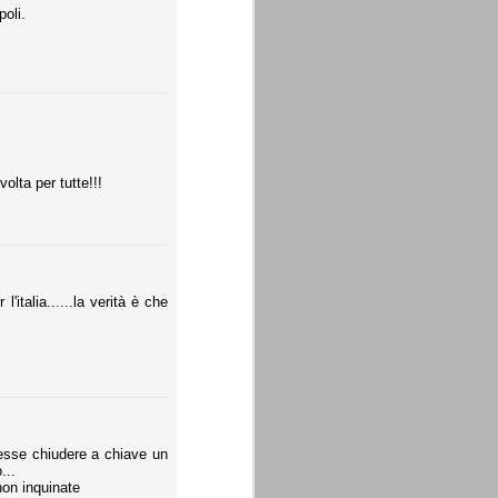
poli.
olta per tutte!!!
'italia......la verità è che
tesse chiudere a chiave un
...
non inquinate