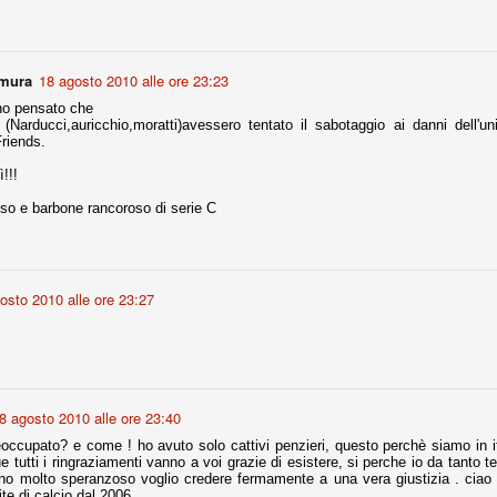
la polemica sviluppatasi in questi giorni, soprattutto fra tifosi
io che ognuno tiri l'acqua al suo mulino e difenda strenuamente il
 presenza o dell'assenza di prove. Ci interessa invece altro.
amura
18 agosto 2010 alle ore 23:23
Teramo, l'ingiustizia sportiva
UG
ho pensato che
17
Nei giorni scorsi abbiamo ricevuto alcuni messaggi di amici
 (Narducci,auricchio,moratti)avessero tentato il sabotaggio ai danni dell'un
teramani, che ci chiedevano spazio per la loro vicenda, al limite
Friends.
ll'incredibile. Ce ne occupiamo volentieri.
!!!
po le incongruenze emerse negli scorsi anni nello scandalo del
alcioscommesse, con le assurde accuse a Pepe e Bonucci, e la
so e barbone rancoroso di serie C
radossale situazione di Conte, oltre ai tanti altri tirati in ballo solo da
stimonianze di terze parti (senza riscontri oggettivi), ora si punta il dito
ntro il Teramo.
osto 2010 alle ore 23:27
ta
-Marotta ha conseguito il suo ottavo successo nelle 19 competizioni
torie e tre secondi posti in 19 competizioni: risultati impressionanti, da
guida, negli ultimi 13 mesi, sono stati ottenuti (in 5 competizioni) 3
8 agosto 2010 alle ore 23:40
occupato? e come ! ho avuto solo cattivi penzieri, questo perchè siamo in 
 tutti i ringraziamenti vanno a voi grazie di esistere, si perche io da tanto
o molto speranzoso voglio credere fermamente a una vera giustizia . ciao 
ite di calcio dal 2006