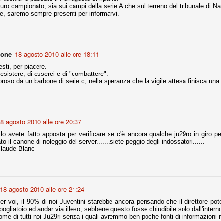
ce solo a 10 minuti dalla fine, dopo essere rimasta in 10 uomini.
uro campionato, sia sui campi della serie A che sul terreno del tribunale di Na
e, saremo sempre presenti per informarvi.
no regalato un'urna non facile alle italiane, specialmente alla Juventus,
 girone forse più avvincente:
mone
18 agosto 2010 alle ore 18:11
 Shakhtar Donetsk (Ucr), Malmoe (Sve)
sti, per piacere.
 esistere, di esserci e di "combattere".
ter Utd (Ing), Cska Mosca (Rus), Wolfsburg (Ger).
roso da un barbone di serie c, nella speranza che la vigile attesa finisca una v
 (Spa), Galatasaray (Tur), Astana (Kaz).
8 agosto 2010 alle ore 20:37
izzico di sfortuna. Partita sbagliata come impostazione, a cominciare
e con la gestione della stessa. Può succedere. Oggi anche Allegri ha
...lo avete fatto apposta per verificare se c'è ancora qualche ju29ro in giro per l
 lo abbia capito. Quindi, niente drammi e vediamo di imparare in
o il canone di noleggio del server.......siete peggio degli indossatori......
passo falso, o c'è qualcosa di più?
Claude Blanc
18 agosto 2010 alle ore 21:24
i
er voi, il 90% di noi Juventini starebbe ancora pensando che il direttore po
ositivo della sentenza di primo grado del processo sportivo
spogliatoio ed andar via illeso, sebbene questo fosse chiudibile solo dall'interno
mmesse.
nome di tutti noi Ju29ri senza i quali avremmo ben poche fonti di informazioni 