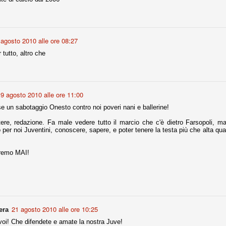
fitte)
 agosto 2010 alle ore 08:27
s - Lazio 2-0
 tutto, altro che
percoppa italiana, diventando così la squadra più titolata in Italia in
 il Milan (a meno di classifiche e tabelle "galliane"), fermo a quota 6.
e i bianconeri a trovare una certa unità dopo le prime deludenti
9 agosto 2010 alle ore 11:00
e un sabotaggio Onesto contro noi poveri nani e ballerine!
no, non è una barzelletta. O forse sì, fate voi, ma non fa ridere. Ci
tere, redazione. Fa male vedere tutto il marcio che c'è dietro Farsopoli, m
, non è una storiaccia legata alla ex Jugoslavia. Dicevamo che ci sono
 per noi Juventini, conoscere, sapere, e poter tenere la testa più che alta q
a età (29 anni), e sono fisicamente simili, entrambi grandi e grossi.
uropee, e tutti e due sono appena arrivati a giocare in Italia. Il
eremo MAI!
one
licate finora sono le motivazioni del giudizio di Cassazione relativo a
vano scelto di farsi giudicare con il rito abbreviato.
o, e quindi non le commenteremo, le considerazioni (di parte)
21 agosto 2010 alle ore 10:25
era
prese dalla maggior parte dei media (chissà perché...), come fossero
voi! Che difendete e amate la nostra Juve!