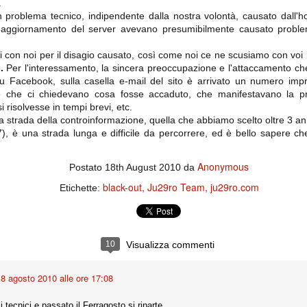
importantissimi punti per la
.
Nonostante il gol fortunoso del
qualificazione e mettendosi alle
problema tecnico, indipendente dalla nostra volontà, causato dall'ho
Chievo, la sensazione netta è che
spalle le brutte prestazioni del
 aggiornamento del server avevano presumibilmente causato problem
la matassa sia molto, molto lunga
campionato. Dopo un primo tempo
e difficile da sbrogliare.
di sofferenza gli uomini di Allegri
hanno saputo reagire al gol
ti con noi per il disagio causato, così come noi ce ne scusiamo con voi l
fortunoso (e non molto regolare)
.
Per l'interessamento, la sincera preoccupazione e l'attaccamento che
segnato dagli inglesi e a portare a
su Facebook, sulla casella e-mail del sito è arrivato un numero imp
casa il bottino intero.
 che ci chiedevano cosa fosse accaduto, che manifestavano la prop
 risolvesse in tempi brevi, etc.
 strada della controinformazione, quella che abbiamo scelto oltre 3 anni 
, è una strada lunga e difficile da percorrere, ed è bello sapere che
Anonymous
Postato
18th August 2010
da
black-out
Ju29ro Team
ju29ro.com
Etichette:
 delle operazioni di calciomercato, oltre che sulle liste Uefa e serie A (e
abbiamo già pubblicato un pezzo dedicato pochi giorni fa. Ricordiamo che
10
Visualizza commenti
) dei 12 giocatori usciti nella sessione di calciomercato sono italiani, e
i giocatori arrivati.
8 agosto 2010 alle ore 17:08
osta all'Olimpico. Una squadra che per i primi 75 minuti non ha
mi tecnici e passato il Ferragosto si riparte.