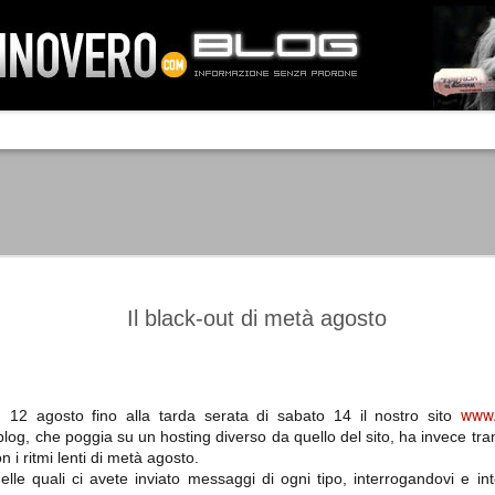
IA NEMO TENETUR
Mass-media feroci, sentimento popola
processo. Una vera e propria mattanza
veniva travolto, annichilito dal furore
 chi conosce il latino, questa frase
che, fin dai primi attimi, sembrò a se
fare imprese impossibili.
Un gruppo di persone, spronato dalla r
ornate dell’estate 2006, sembrava
lavorare sul web per cercare di argin
ificare il corso degli eventi che si
condannando irreversibilmente.
Il black-out di metà agosto
www.
ì 12 agosto fino alla tarda serata di sabato 14 il nostro sito
Manchester City -
Juventus - Chievo 1-1
SEP
SEP
blog, che poggia su un hosting diverso da quello del sito, ha invece tr
Juventus 1-2
15
12
La Juventus esce con un
n i ritmi lenti di metà agosto.
misero punto dallo Juventus
La Juventus trionfa a
Stadium, accentuando una crisi
elle quali ci avete inviato messaggi di ogni tipo, interrogandovi e in
Manchester conquistandosi tre
che sembra non avere fine.