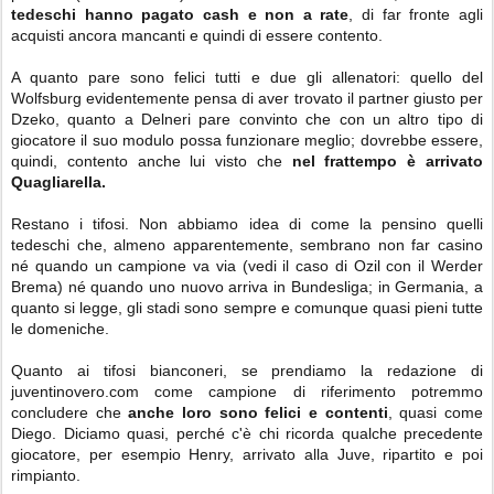
tedeschi hanno pagato cash e non a rate
, di far fronte agli
acquisti ancora mancanti e quindi di essere contento.
A quanto pare sono felici tutti e due gli allenatori: quello del
Wolfsburg evidentemente pensa di aver trovato il partner giusto per
Dzeko, quanto a Delneri pare convinto che con un altro tipo di
giocatore il suo modulo possa funzionare meglio; dovrebbe essere,
quindi, contento anche lui visto che
nel frattempo è arrivato
Quagliarella.
Restano i tifosi. Non abbiamo idea di come la pensino quelli
tedeschi che, almeno apparentemente, sembrano non far casino
né quando un campione va via (vedi il caso di Ozil con il Werder
Brema) né quando uno nuovo arriva in Bundesliga; in Germania, a
quanto si legge, gli stadi sono sempre e comunque quasi pieni tutte
le domeniche.
Quanto ai tifosi bianconeri, se prendiamo la redazione di
juventinovero.com come campione di riferimento potremmo
concludere che
anche loro sono felici e contenti
, quasi come
Diego. Diciamo quasi, perché c'è chi ricorda qualche precedente
giocatore, per esempio Henry, arrivato alla Juve, ripartito e poi
rimpianto.