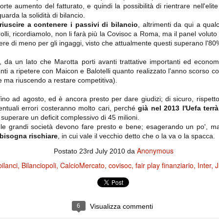
importantissimi punti per la
forte aumento del fatturato, e quindi la possibilità di rientrare nell'elit
Nonostante il gol fortunoso del
qualificazione e mettendosi alle
Chievo, la sensazione netta è che
arda la solidità di bilancio.
spalle le brutte prestazioni del
la matassa sia molto, molto lunga
campionato. Dopo un primo tempo
riuscire a contenere i passivi di bilancio
, altrimenti da qui a qual
e difficile da sbrogliare.
di sofferenza gli uomini di Allegri
olli, ricordiamolo, non li farà più la Covisoc a Roma, ma il panel voluto 
hanno saputo reagire al gol
ere di meno per gli ingaggi, visto che attualmente questi superano l'80%
fortunoso (e non molto regolare)
segnato dagli inglesi e a portare a
casa il bottino intero.
, da un lato che Marotta porti avanti trattative importanti ed econo
 punti a ripetere con Maicon e Balotelli quanto realizzato l'anno scorso c
te ma riuscendo a restare competitiva).
fino ad agosto, ed è ancora presto per dare giudizi; di sicuro, rispet
entuali errori costeranno molto cari, perché
già nel 2013 l'Uefa terr
à superare un deficit complessivo di 45 milioni.
 le grandi società devono fare presto e bene; esagerando un po', 
 bisogna rischiare
, in cui vale il vecchio detto che o la va o la spacca.
Anonymous
Postato
23rd July 2010
da
 delle operazioni di calciomercato, oltre che sulle liste Uefa e serie A (e
bilanci
Bilanciopoli
CalcioMercato
covisoc
fair play finanziario
Inter
J
abbiamo già pubblicato un pezzo dedicato pochi giorni fa. Ricordiamo che
) dei 12 giocatori usciti nella sessione di calciomercato sono italiani, e
i giocatori arrivati.
6
Visualizza commenti
osta all'Olimpico. Una squadra che per i primi 75 minuti non ha