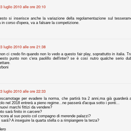
ce solo a 10 minuti dalla fine, dopo essere rimasta in 10 uomini.
3 luglio 2010 alle ore 20:10
esto si inserisce anche la variazione della regolamentazione sul tesserame
 in corso d'opera, va a falsare la competizione.
no regalato un'urna non facile alle italiane, specialmente alla Juventus,
 girone forse più avvincente:
 Shakhtar Donetsk (Ucr), Malmoe (Sve)
ter Utd (Ing), Cska Mosca (Rus), Wolfsburg (Ger).
3 luglio 2010 alle ore 21:38
 (Spa), Galatasaray (Tur), Astana (Kaz).
n ci credo fin quando non lo vedo a questo fair play, soprattutto in italia. T
uesto punto non c'era paolillo dell'inter? se è così nutro qualche serio d
ttare.
rboni
izzico di sfortuna. Partita sbagliata come impostazione, a cominciare
e con la gestione della stessa. Può succedere. Oggi anche Allegri ha
 lo abbia capito. Quindi, niente drammi e vediamo di imparare in
passo falso, o c'è qualcosa di più?
3 luglio 2010 alle ore 22:33
escamotage per evadere la norma, che partirà tra 2 anni,ma già guarderà ag
olo nel 2018 entrerà a pieno regime...ne passerà d'acqua sotto i ponti...
nuovi marchi fittizi da vendere?
nto sarà finito in carcere?
i
ncora al suo posto col compagno di merende palazzi?
sarà? A inseguire la quarta stella o a rimpiangere la terza?
ositivo della sentenza di primo grado del processo sportivo
mmesse.
ero