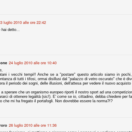
la polemica sviluppatasi in questi giorni, soprattutto fra tifosi
io che ognuno tiri l'acqua al suo mulino e difenda strenuamente il
 presenza o dell'assenza di prove. Ci interessa invece altro.
3 luglio 2010 alle ore 22:42
Teramo, l'ingiustizia sportiva
UG
hai detto...
17
Nei giorni scorsi abbiamo ricevuto alcuni messaggi di amici
teramani, che ci chiedevano spazio per la loro vicenda, al limite
ll'incredibile. Ce ne occupiamo volentieri.
po le incongruenze emerse negli scorsi anni nello scandalo del
alcioscommesse, con le assurde accuse a Pepe e Bonucci, e la
radossale situazione di Conte, oltre ai tanti altri tirati in ballo solo da
mone
24 luglio 2010 alle ore 10:40
stimonianze di terze parti (senza riscontri oggettivi), ora si punta il dito
ntro il Teramo.
e,
tani i vecchi tempi!! Anche se a "postare" questo articolo siamo in poch
tanza di tutti i tifosi, ormai disillusi dal "palazzo di vetro oscurato" che è dive
era il periodo dei sogni, delle illusioni, dell'attesa per vedere il nuovo acquisto
a sperare che un organismo europeo riporti il nostro sport ad una competizione
ta
rci di ottenere legalità (sic!). E' come se io, cittadino, debba chiedere per fav
-Marotta ha conseguito il suo ottavo successo nelle 19 competizioni
dro che mi ha fregato il portafogli. Non dovrebbe essere la norma?!?
torie e tre secondi posti in 19 competizioni: risultati impressionanti, da
guida, negli ultimi 13 mesi, sono stati ottenuti (in 5 competizioni) 3
26 luglio 2010 alle ore 11:36
roro