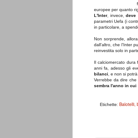
è finita.
Quando abbiamo messo on line
europee per quanto rigu
questo sito la nostra squadra del
L'Inter
, invece,
deve 
cuore stava vivendo il suo periodo
parametri Uefa (i contr
più buio, annichilita nel suo
in particolare, a spend
prestigio e guidata in modo da non
dare molte speranze di un futuro
migliore.
Non sorprende, allora
dall'altro, che l'Inter
reinvestita solo in par
Il calciomercato dura 
anni fa, adesso gli ev
bilanci
, e non si potr
Verrebbe da dire che
sembra l'anno in cui
La Juve meno italiana
SEP
8
Sulle implicazioni anche finanziarie
Balotelli
Etichette:
relativi criteri di compilazione), 
7 (alcuni dei quali utilizzati poco o nulla
che sono italiani invece solo 2 dei 10 nuov
Roma - Juventus 2-1
AUG
30
La Juventus rimedia una sonora bat