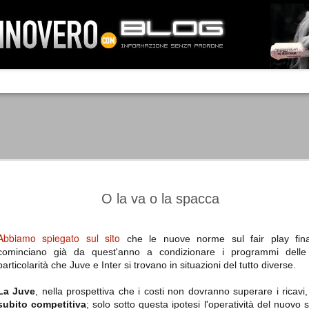
IA NEMO TENETUR
Mass-media feroci, sentimento popola
processo. Una vera e propria mattanza
veniva travolto, annichilito dal furore
 chi conosce il latino, questa frase
che, fin dai primi attimi, sembrò a se
fare imprese impossibili.
Un gruppo di persone, spronato dalla r
ornate dell’estate 2006, sembrava
lavorare sul web per cercare di argin
ificare il corso degli eventi che si
condannando irreversibilmente.
O la va o la spacca
Abbiamo spiegato sul sito
che le nuove norme sul fair play finan
cominciano già da quest'anno a condizionare i programmi delle 
Manchester City -
Juventus - Chievo 1-1
SEP
SEP
particolarità che Juve e Inter si trovano in situazioni del tutto diverse.
Juventus 1-2
15
12
La Juventus esce con un
misero punto dallo Juventus
La Juventus trionfa a
La Juve
, nella prospettiva che i costi non dovranno superare i ricavi
Stadium, accentuando una crisi
Manchester conquistandosi tre
subito competitiva
; solo sotto questa ipotesi l'operatività del nuovo 
che sembra non avere fine.