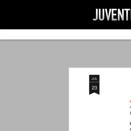
AD IMPOSSIBIL
SEP
19
Ad impossibilìa nemo tenetur. Per
significa che nessuno è tenuto a 
Ed infatti, per chi ricorda le convulse gi
JUL
davvero impresa impossibile quella di mod
erano abbattuti sulla Juventus.
23
PER UNA VERITÀ
SEP
STORICA
19
Cari amici, l'avventura che
abbiamo iniziato il 5 maggio 2007