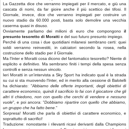
La Gazzetta dice che verranno impiegati per il mercato, e giù una
cascata di nomi, da far gioire anche il più scettico dei tifosi. Il
Giornale, invece, dice che verranno impiegati per costruire un
nuovo stadio da 60.000 posti, basta solo demolire una vecchia
caserma quasi in disuso.
Ovviamente parliamo dei milioni di euro che compongono
il
presunto tesoretto di Moratti
e del suo futuro presunto impiego.
Perché di una cosa i due quotidiani milanesi sembrano certi: quei
soldi verranno reinvestiti, in calciatori secondo la rosea, nella
costruzione dello stadio per il Giornale.
Ma l'Inter e Moratti cosa dicono del fantomatico tesoretto? Niente di
esplicito e definitivo. Ma sembrano finiti i tempi della spesa senza
controlli e senza nessun vincolo.
Ieri Moratti in un'intervista a Sky Sport ha indicato qual è la strada
su cui si sta muovendo l'Inter, ed in merito alla cessione di Balotelli
ha dichiarato: "
Abbiamo delle offerte importanti, degli obiettivi di
carattere economico, quindi il sacrificio lo fai con il giocatore che gli
altri ti chiedono, non con quello che cerchi di vendere e nessuno
vuole
", e poi ancora: "
Dobbiamo ripartire con quello che abbiamo,
un gruppo che ha fatto bene
."
Sorpresa! Moratti che parla di obiettivi di carattere economico,
e
soprattutto di sacrifici!
Traduzione: nonostante i rilevanti ricavi derivanti dalla Champions