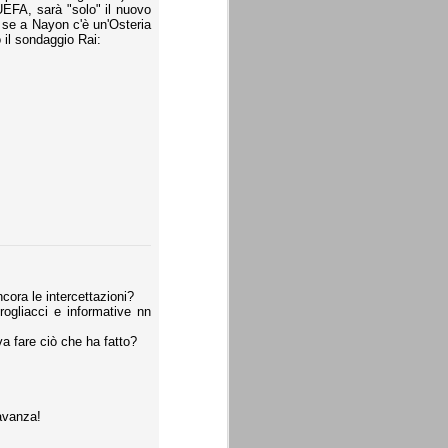
'UEFA, sarà "solo" il nuovo
 se a Nayon c'è un'Osteria
il sondaggio Rai:
ora le intercettazioni?
rogliacci e informative nn
 fare ciò che ha fatto?
 avanza!