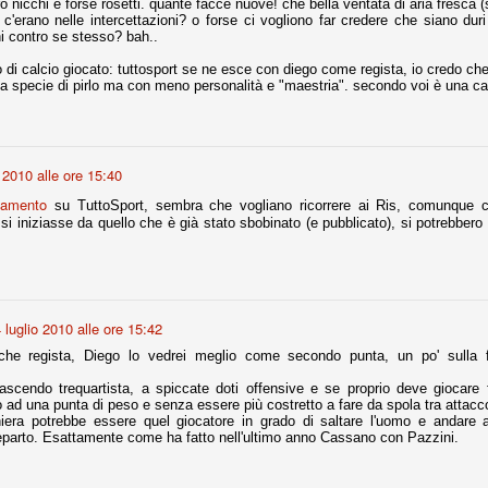
ro nicchi e forse rosetti. quante facce nuove! che bella ventata di aria fresca (s
c'erano nelle intercettazioni? o forse ci vogliono far credere che siano dur
i contro se stesso? bah..
Comproprietà - Capitolo finale
UN
 di calcio giocato: tuttosport se ne esce con diego come regista, io credo c
una specie di pirlo ma con meno personalità e "maestria". secondo voi è una c
18
Finita un'altra stagione di trionfi, è tempo ora per la Juve di
mettersi tutto alle spalle e di organizzare il mercato per la
rossima stagione.
e anni fa il calcio italiano ha deciso di adeguarsi al resto d’Europa e
 estinguere definitivamente la pratica delle comproprietà. Per
o 2010 alle ore 15:40
evolare le società, la FIGC aveva dato inizialmente un anno di tempo,
namento
lvo poi decidere di concedere una proroga fino a giugno 2015.
su TuttoSport, sembra che vogliano ricorrere ai Ris, comunque c
si iniziasse da quello che è già stato sbobinato (e pubblicato), si potrebbero g
rdinaria
 luglio 2010 alle ore 15:42
mo orgogliosi di un gruppo (società, dirigenti, staff tecnico, squadra)
spacciato. Una squadra che ha saputo cambiare guida tecnica, staff,
che regista, Diego lo vedrei meglio come secondo punta, un po' sulla f
li di gioco, interpreti, mentalità in campo... riproponendosi sempre e
nascendo trequartista, a spiccate doti offensive e se proprio deve giocare f
o ad una punta di peso e senza essere più costretto a fare da spola tra attac
2014/15:
era potrebbe essere quel giocatore in grado di saltare l'uomo e andare al 
parto. Esattamente come ha fatto nell'ultimo anno Cassano con Pazzini.
 ai rigori).