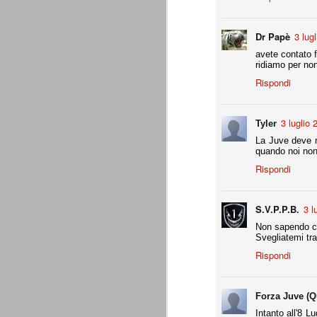
combinato un granché, ritrova la lu
Dr Papè
3 lug
Champions League 2015/16
AUG
avete contato f
28
I sorteggi di giovedì 27 Agosto han
ridiamo per no
che, a detta di tutti, è capitata nel
Rispondi
Gruppo A: Psg (Fra), Real Madrid (Spa),
Gruppo B: Psv Eindhoven (Ola), Manches
3 luglio 
Tyler
Gruppo C: Benfica (Por), Atletico Madrid
La Juve deve r
quando noi non
Juventus - Udinese 0-1
AUG
Rispondi
23
Sconfitta meritata, anche con un p
dalle scelte iniziali per continuar
sbagliato davvero molto. Siamo certi che
fretta. Che ne pensate voi? Un semplice 
S.V.P.P.B.
3 l
Non sapendo ch
Nel frattempo, le nostre pagelle:
Svegliatemi tra
Buffon s.v.
Rispondi
La legge è disuguale per tutt
AUG
20
È di oggi la pubblicazione del disp
Forza Juve (Q
sull'ennesimo ramo del calciosco
Intanto all'8 