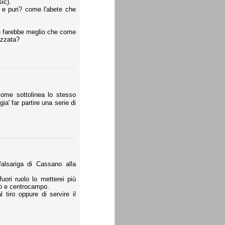
ic).
i e puri? come l'abete che
he farebbe meglio che come
azzata?
ome sottolinea lo stesso
ia' far partire una serie di
alsariga di Cassano alla
uori ruolo lo metterei più
co e centrocampo.
tiro oppure di servire il