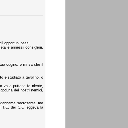
gli opportuni passi.
età e annessi consigliori,
uo cugino, e mi sa che il
o e studiato a tavolino, o
o va a puttane fa niente,
goduria dei nostri nemici,
condannama sacrosanta, ma
l T.C. dei C.C leggeva la