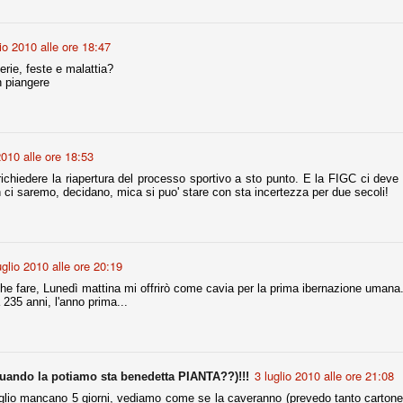
ce solo a 10 minuti dalla fine, dopo essere rimasta in 10 uomini.
lio 2010 alle ore 18:47
erie, feste e malattia?
no regalato un'urna non facile alle italiane, specialmente alla Juventus,
n piangere
 girone forse più avvincente:
 Shakhtar Donetsk (Ucr), Malmoe (Sve)
ter Utd (Ing), Cska Mosca (Rus), Wolfsburg (Ger).
2010 alle ore 18:53
 (Spa), Galatasaray (Tur), Astana (Kaz).
ichiedere la riapertura del processo sportivo a sto punto. E la FIGC ci deve r
 ci saremo, decidano, mica si puo' stare con sta incertezza per due secoli!
izzico di sfortuna. Partita sbagliata come impostazione, a cominciare
e con la gestione della stessa. Può succedere. Oggi anche Allegri ha
 lo abbia capito. Quindi, niente drammi e vediamo di imparare in
passo falso, o c'è qualcosa di più?
uglio 2010 alle ore 20:19
e fare, Lunedì mattina mi offrirò come cavia per la prima ibernazione umana
 235 anni, l'anno prima...
i
3 luglio 2010 alle ore 21:08
ositivo della sentenza di primo grado del processo sportivo
uando la potiamo sta benedetta PIANTA??)!!!
mmesse.
Luglio mancano 5 giorni, vediamo come se la caveranno (prevedo tanto cartone p