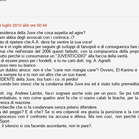
fitte)
4 luglio 2010 alle ore 00:44
s - Lazio 2-0
esidenza della Juve che cosa aspetta ad agire?
percoppa italiana, diventando così la squadra più titolata in Italia in
on abbia degli avvocati con i controca..i?
 il Milan (a meno di classifiche e tabelle "galliane"), fermo a quota 6.
o di ripetere che A.A. deve far sentire la sua voce!
che è in vigile attesa per seguire gli sviluppi di farsopoli e di conseguenza fare 
e i bianconeri a trovare una certa unità dopo le prime deludenti
mai che nell'estate del 2006 questi farbutti, con la compiacenza della propri
 tutto perchè si consumasse un "JUVENTICIDIO" alla faccia della verità.
di essere preso per i fondelli, e tu no caro dott. ing. A. Agnelli.
esso nero su bianco.
un dubbio atroce: non è che "cane non mangia cane"! Ovvero, El-Kanino è t
no, non è una barzelletta. O forse sì, fate voi, ma non fa ridere. Ci
ia sempre lui e tu non sei altro che un suo travet.
, non è una storiaccia legata alla ex Jugoslavia. Dicevamo che ci sono
DENTE della Juve, tira fuori i co..ni perdio!
a età (29 anni), e sono fisicamente simili, entrambi grandi e grossi.
icendo loro stessi che la condanna della Juve era ed è stato tutto premeditat
uropee, e tutti e due sono appena arrivati a giocare in Italia. Il
tt. ing. Andrew Lambs, facci sognare anche solo per un poco. Se poi tutt
mbattuto, e non come quattro anni fa che ci siamo calati le brache, per la 
enza di reazione.
one
imbecille che si fa condannare senza potersi difendere.
 del peggio? E di che? Se si era colpevoli era giusta la punizione e la 
licate finora sono le motivazioni del giudizio di Cassazione relativo a
processo con il confronto tra accusa e difesa. Ma non così, non perchè i
vano scelto di farsi giudicare con il rito abbreviato.
Sport.
, il silenzio si sta facendo assordante, non le pare?.
o, e quindi non le commenteremo, le considerazioni (di parte)
prese dalla maggior parte dei media (chissà perché...), come fossero