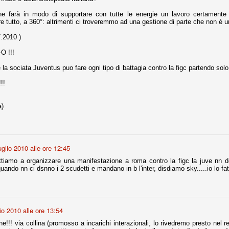
ne farà in modo di supportare con tutte le energie un lavoro certamente
nni uno fra i maggiori talenti del calcio italiano della sua generazione,
e tutto, a 360°: altrimenti ci troveremmo ad una gestione di parte che non è 
 bravo nell'anticipo, bravo in marcatura, bravo nello scegliere il tempo
no, bravo nell'avanzare palla al piede, bravo nei colpi di testa. Bravo.
.2010 )
O !!!
 della Juventus era fare mercato e farlo subito, anche al fine di
a sociata Juventus puo fare ogni tipo di battagia contro la figc partendo solo
tenze annunciate di Tevez e Pirlo, svecchiando al contempo una rosa
'acquisto di Rugani, Dybala e Zaza, il gentleman agreement con il
!!
eyra sono tutte mosse che puntano a ringiovanire la rosa affidandosi a
a)
sa per la Juventus l'epoca degli accordi di compartecipazione
 la data finale, data nella quale quella forma contrattuale (con
di accordo) dovrà scomparire dal calcio italiano.
uglio 2010 alle ore 12:45
i gli accordi di compartecipazione ancora in essere.
iamo a organizzare una manifestazione a roma contro la figc la juve nn d
 quando nn ci dsnno i 2 scudetti e mandano in b l'inter, disdiamo sky.....io lo fat
re del Sassuolo, così come Berardi (ora al 100%). Se uno dei due
deremo atto di quanto costerà. Di certo, quei due giocatori, insieme a
eso parecchio. Non sul piano sportivo, ma su quello finanziario. E non
lio 2010 alle ore 13:54
ppe Marotta del quale una parte della tifoseria juventina sembra non
o.
ne!!! via collina (promosso a incarichi interazionali, lo rivedremo presto nel r