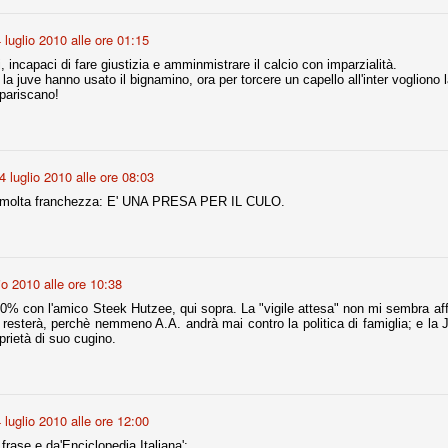
 luglio 2010 alle ore 01:15
r quello che è: un allenamento in vista della stagione, una ghiotta
, incapaci di fare giustizia e amminmistrare il calcio con imparzialità.
tere preziosi minuti nelle gambe. E chi sabato era allo stadio a San
 la juve hanno usato il bignamino, ora per torcere un capello all'inter vogliono l
e.
spariscano!
e A
e delle liste.
4 luglio 2010 alle ore 08:03
 molta franchezza: E' UNA PRESA PER IL CULO.
nua di ammortamento + ingaggio lordo annuo. La somma della potenza
perare il 70 % del fatturato al netto delle plusvalenze (vedi regole del
lio 2010 alle ore 10:38
del fatturato 2014/15, che dovrebbe comunque essere intorno ai 320
0% con l'amico Steek Hutzee, qui sopra. La "vigile attesa" non mi sembra affa
o 2015/16, esercizio appena iniziato.
ì resterà, perchè nemmeno A.A. andrà mai contro la politica di famiglia; e la
prietà di suo cugino.
mercato si valuta alla fine, a inizio settembre. Fermo restando che poi
glio, sono già arrivati Rugani, Dybala, Khedira, Mandzukic, Neto, Zaza.
ez, Ogbonna, forse Vidal. Il mercato i nostri dirigenti hanno dimostrato
o fare meglio di noi tifosi.
 luglio 2010 alle ore 12:00
rase e da'Enciclopedia Italiana':