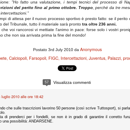
importantissimi punti per la
sione:
"Ho fatto una valutazione, i tempi tecnici del processo di N
Nonostante il gol fortunoso del
qualificazione e mettendosi alle
rizioni del perito fino al primo ottobre.
Troppo
, perché da tre mesi
Chievo, la sensazione netta è che
spalle le brutte prestazioni del
la matassa sia molto, molto lunga
ntercettazioni."
campionato. Dopo un primo tempo
e difficile da sbrogliare.
di sofferenza gli uomini di Allegri
tempi di attesa per il nuovo processo sportivo è presto fatto: se il perito
hanno saputo reagire al gol
lo del Tribunale, tutto il materiale sarà pronto
tra oltre 236 anni.
fortunoso (e non molto regolare)
 che voi rancorosi vi mettiate l'animo in pace: forse solo i vostri pron
segnato dagli inglesi e a portare a
o che non sia arrivata prima la fine del mondo!
casa il bottino intero.
Anonymous
Postato
3rd July 2010
da
bete
Calciopoli
Farsopoli
FIGC
Intercettazioni
Juventus
Palazzi
pro
57
Visualizza commenti
 luglio 2010 alle ore 18:42
 delle operazioni di calciomercato, oltre che sulle liste Uefa e serie A (e
abbiamo già pubblicato un pezzo dedicato pochi giorni fa. Ricordiamo che
) dei 12 giocatori usciti nella sessione di calciomercato sono italiani, e
do che sulle trascrizioni lavorino 50 persone (così scrive Tuttosport), si parla
i giocatori arrivati.
olo.
a di prenderci per i fondelli, se non è in grado di garantire il corretto fun
lo una possibilità: ANDARSENE.
osta all'Olimpico. Una squadra che per i primi 75 minuti non ha