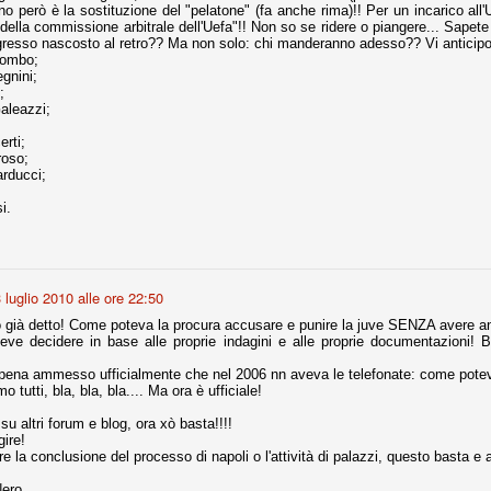
rno però è la sostituzione del "pelatone" (fa anche rima)!! Per un incarico all
la polemica sviluppatasi in questi giorni, soprattutto fra tifosi
della commissione arbitrale dell'Uefa"!! Non so se ridere o piangere... Sapete
io che ognuno tiri l'acqua al suo mulino e difenda strenuamente il
resso nascosto al retro?? Ma non solo: chi manderanno adesso?? Vi anticipo 
 presenza o dell'assenza di prove. Ci interessa invece altro.
lombo;
gnini;
;
Teramo, l'ingiustizia sportiva
UG
aleazzi;
17
Nei giorni scorsi abbiamo ricevuto alcuni messaggi di amici
teramani, che ci chiedevano spazio per la loro vicenda, al limite
rti;
ll'incredibile. Ce ne occupiamo volentieri.
roso;
rducci;
po le incongruenze emerse negli scorsi anni nello scandalo del
alcioscommesse, con le assurde accuse a Pepe e Bonucci, e la
i.
radossale situazione di Conte, oltre ai tanti altri tirati in ballo solo da
stimonianze di terze parti (senza riscontri oggettivi), ora si punta il dito
ntro il Teramo.
 luglio 2010 alle ore 22:50
o già detto! Come poteva la procura accusare e punire la juve SENZA avere anc
eve decidere in base alle proprie indagini e alle proprie documentazioni! B
ta
-Marotta ha conseguito il suo ottavo successo nelle 19 competizioni
ena ammesso ufficialmente che nel 2006 nn aveva le telefonate: come poteva
torie e tre secondi posti in 19 competizioni: risultati impressionanti, da
tutti, bla, bla, bla.... Ma ora è ufficiale!
guida, negli ultimi 13 mesi, sono stati ottenuti (in 5 competizioni) 3
 su altri forum e blog, ora xò basta!!!!
ire!
 la conclusione del processo di napoli o l'attività di palazzi, questo basta e
ero