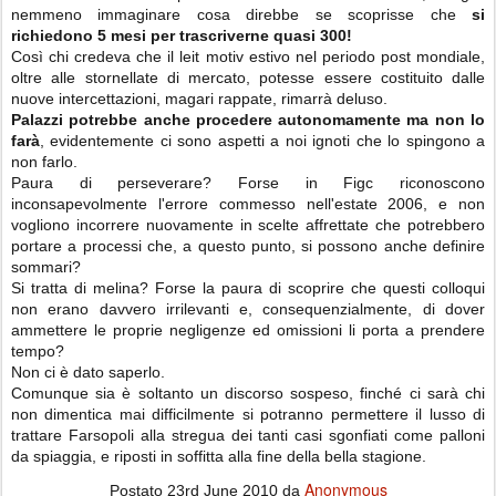
nemmeno immaginare cosa direbbe se scoprisse che
si
richiedono 5 mesi per trascriverne quasi 300!
Così chi credeva che il leit motiv estivo nel periodo post mondiale,
oltre alle stornellate di mercato, potesse essere costituito dalle
nuove intercettazioni, magari rappate, rimarrà deluso.
Palazzi potrebbe anche procedere autonomamente ma non lo
farà
, evidentemente ci sono aspetti a noi ignoti che lo spingono a
non farlo.
Paura di perseverare? Forse in Figc riconoscono
inconsapevolmente l'errore commesso nell'estate 2006, e non
vogliono incorrere nuovamente in scelte affrettate che potrebbero
portare a processi che, a questo punto, si possono anche definire
sommari?
Si tratta di melina? Forse la paura di scoprire che questi colloqui
non erano davvero irrilevanti e, consequenzialmente, di dover
ammettere le proprie negligenze ed omissioni li porta a prendere
tempo?
Non ci è dato saperlo.
Comunque sia è soltanto un discorso sospeso, finché ci sarà chi
non dimentica mai difficilmente si potranno permettere il lusso di
trattare Farsopoli alla stregua dei tanti casi sgonfiati come palloni
da spiaggia, e riposti in soffitta alla fine della bella stagione.
Anonymous
Postato
23rd June 2010
da