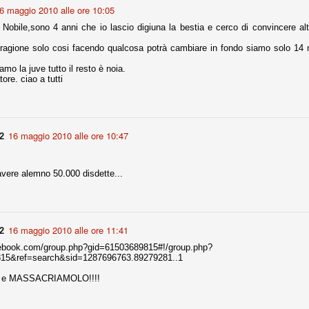
6 maggio 2010 alle ore 10:05
Nobile,sono 4 anni che io lascio digiuna la bestia e cerco di convincere altri
fitte)
ragione solo cosi facendo qualcosa potrà cambiare in fondo siamo solo 14 m
s - Lazio 2-0
 amo la juve tutto il resto è noia.
percoppa italiana, diventando così la squadra più titolata in Italia in
ore. ciao a tutti
 il Milan (a meno di classifiche e tabelle "galliane"), fermo a quota 6.
e i bianconeri a trovare una certa unità dopo le prime deludenti
16 maggio 2010 alle ore 10:47
2
no, non è una barzelletta. O forse sì, fate voi, ma non fa ridere. Ci
vere alemno 50.000 disdette...
, non è una storiaccia legata alla ex Jugoslavia. Dicevamo che ci sono
a età (29 anni), e sono fisicamente simili, entrambi grandi e grossi.
uropee, e tutti e due sono appena arrivati a giocare in Italia. Il
16 maggio 2010 alle ore 11:41
2
one
cebook.com/group.php?gid=61503689815#!/group.php?
licate finora sono le motivazioni del giudizio di Cassazione relativo a
15&ref=search&sid=1287696763.89279281..1
vano scelto di farsi giudicare con il rito abbreviato.
utti e MASSACRIAMOLO!!!!
o, e quindi non le commenteremo, le considerazioni (di parte)
prese dalla maggior parte dei media (chissà perché...), come fossero