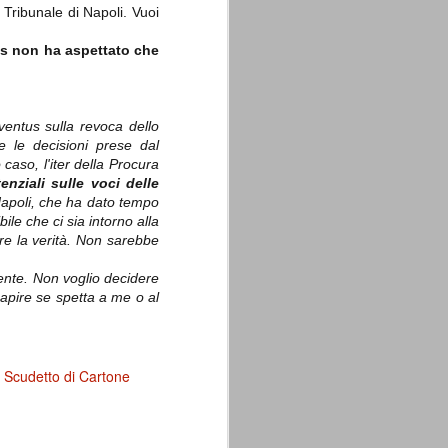
 Tribunale di Napoli. Vuoi
s non ha aspettato che
ventus sulla revoca dello
La sentenza di
SEP
 le decisioni prese dal
Cassazione su Moggi
11
 caso, l'iter della Procura
Dal sito della Corte di
enziali sulle voci delle
Cassazione:
i Napoli, che ha dato tempo
ile che ci sia intorno alla
"In Italia la Corte Suprema di
are la verità. Non sarebbe
Cassazione è al vertice della
giurisdizione ordinaria; tra le
principali funzioni che le sono
tente. Non voglio decidere
attribuite dalla legge fondamentale
 capire se spetta a me o al
sull'ordinamento giudiziario del 30
gennaio 1941 n. 12 (art. 65) vi è
quella di assicurare "l'esatta
osservanza e l'uniforme
interpretazione della legge, l'unità
Scudetto di Cartone
del diritto oggettivo nazionale, il
rispetto dei limiti delle diverse
giurisdizioni".