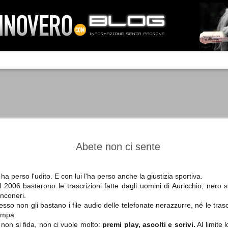
IA NEMO TENETUR
Mass-media feroci, sentimento popola
processo. Una vera e propria mattanza
veniva travolto, annichilito dal furore
 chi conosce il latino, questa frase
che, fin dai primi attimi, sembrò a se
fare imprese impossibili.
Un gruppo di persone, spronato dalla r
ornate dell’estate 2006, sembrava
lavorare sul web per cercare di argin
ificare il corso degli eventi che si
condannando irreversibilmente.
Abete non ci sente
 ha perso l'udito. E con lui l'ha perso anche la giustizia sportiva.
 2006 bastarono le trascrizioni fatte dagli uomini di Auricchio, nero 
Manchester City -
Juventus - Chievo 1-1
SEP
SEP
anconeri.
Juventus 1-2
15
12
La Juventus esce con un
sso non gli bastano i file audio delle telefonate nerazzurre, né le trasc
misero punto dallo Juventus
La Juventus trionfa a
ampa.
Stadium, accentuando una crisi
Manchester conquistandosi tre
non si fida, non ci vuole molto:
premi play, ascolti e scrivi.
Al limite 
che sembra non avere fine.