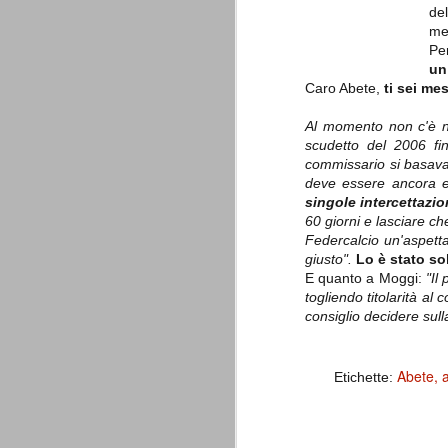
è finita.
del
Quando abbiamo messo on line
me
questo sito la nostra squadra del
Pe
cuore stava vivendo il suo periodo
un
più buio, annichilita nel suo
Caro Abete,
ti sei me
prestigio e guidata in modo da non
dare molte speranze di un futuro
migliore.
Al momento non c'è ne
scudetto del 2006 fin
commissario si basavano
deve essere ancora e
singole intercettazio
60 giorni e lasciare che
Federcalcio un'aspetta
giusto".
Lo è stato so
E quanto a Moggi:
"Il 
togliendo titolarità al
La Juve meno italiana
SEP
consiglio decidere sul
8
Sulle implicazioni anche finanziarie
relativi criteri di compilazione), 
7 (alcuni dei quali utilizzati poco o nulla
Abete
che sono italiani invece solo 2 dei 10 nuov
Etichette:
Roma - Juventus 2-1
AUG
30
La Juventus rimedia una sonora bat