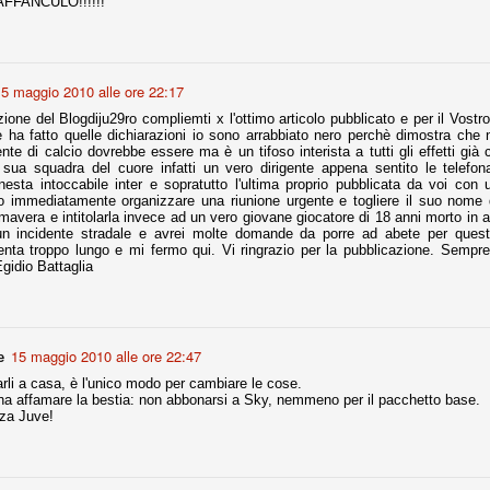
VAFFANCULO!!!!!!
la polemica sviluppatasi in questi giorni, soprattutto fra tifosi
io che ognuno tiri l'acqua al suo mulino e difenda strenuamente il
 presenza o dell'assenza di prove. Ci interessa invece altro.
5 maggio 2010 alle ore 22:17
Teramo, l'ingiustizia sportiva
UG
17
ione del Blogdiju29ro compliemti x l'ottimo articolo pubblicato e per il Vost
Nei giorni scorsi abbiamo ricevuto alcuni messaggi di amici
 ha fatto quelle dichiarazioni io sono arrabbiato nero perchè dimostra che
teramani, che ci chiedevano spazio per la loro vicenda, al limite
te di calcio dovrebbe essere ma è un tifoso interista a tutti gli effetti già
ll'incredibile. Ce ne occupiamo volentieri.
 sua squadra del cuore infatti un vero dirigente appena sentito le telefona
onesta intoccabile inter e sopratutto l'ultima proprio pubblicata da voi con un
po le incongruenze emerse negli scorsi anni nello scandalo del
 immediatamente organizzare una riunione urgente e togliere il suo nome d
alcioscommesse, con le assurde accuse a Pepe e Bonucci, e la
mavera e intitolarla invece ad un vero giovane giocatore di 18 anni morto in 
radossale situazione di Conte, oltre ai tanti altri tirati in ballo solo da
 un incidente stradale e avrei molte domande da porre ad abete per quest
stimonianze di terze parti (senza riscontri oggettivi), ora si punta il dito
ta troppo lungo e mi fermo qui. Vi ringrazio per la pubblicazione. Sempr
ntro il Teramo.
gidio Battaglia
ta
15 maggio 2010 alle ore 22:47
e
-Marotta ha conseguito il suo ottavo successo nelle 19 competizioni
torie e tre secondi posti in 19 competizioni: risultati impressionanti, da
li a casa, è l'unico modo per cambiare le cose.
guida, negli ultimi 13 mesi, sono stati ottenuti (in 5 competizioni) 3
gna affamare la bestia: non abbonarsi a Sky, nemmeno per il pacchetto base.
orza Juve!