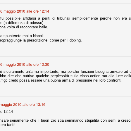
6 maggio 2010 alle ore 12:14
r quello che è: un allenamento in vista della stagione, una ghiotta
u possibile affidarsi a periti di tribunali semplicemente perché non era s
tere preziosi minuti nelle gambe. E chi sabato era allo stadio a San
e (a differenza di adesso).
e.
ona volta di raccontare balle.
 la spunterete mai a Napoli.
e A
sopraggiunge la prescrizione, come per il doping.
e delle liste.
6 maggio 2010 alle ore 12:30
nua di ammortamento + ingaggio lordo annuo. La somma della potenza
o è sicuramente un'arma importante, ma perchè funzioni bisogna arrivare ad
perare il 70 % del fatturato al netto delle plusvalenze (vedi regole del
bbo dire che nutrivo qualche perplessità sulla class-action ma alla luce delle
a figc credo possa essere una buona arma di pressione nei loro confronti.
del fatturato 2014/15, che dovrebbe comunque essere intorno ai 320
o 2015/16, esercizio appena iniziato.
maggio 2010 alle ore 13:16
mercato si valuta alla fine, a inizio settembre. Fermo restando che poi
e 12.14
glio, sono già arrivati Rugani, Dybala, Khedira, Mandzukic, Neto, Zaza.
ez, Ogbonna, forse Vidal. Il mercato i nostri dirigenti hanno dimostrato
sare seriamente che il buon Dio stia seminando stupidità con semi a cresci
o fare meglio di noi tifosi.
ero tanti!