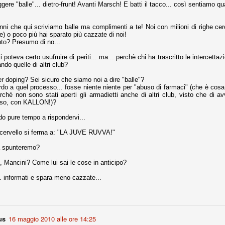
ere "balle"... dietro-frunt! Avanti Marsch! E batti il tacco... così sentiamo quan
nni uno fra i maggiori talenti del calcio italiano della sua generazione,
 bravo nell'anticipo, bravo in marcatura, bravo nello scegliere il tempo
nni che qui scriviamo balle ma complimenti a te! Noi con milioni di righe cerc
no, bravo nell'avanzare palla al piede, bravo nei colpi di testa. Bravo.
e) o poco più hai sparato più cazzate di noi!
nto? Presumo di no...
 poteva certo usufruire di periti... ma... perchè chi ha trascritto le intercettazi
 della Juventus era fare mercato e farlo subito, anche al fine di
ando quelle di altri club?
tenze annunciate di Tevez e Pirlo, svecchiando al contempo una rosa
'acquisto di Rugani, Dybala e Zaza, il gentleman agreement con il
r doping? Sei sicuro che siamo noi a dire "balle"?
eyra sono tutte mosse che puntano a ringiovanire la rosa affidandosi a
rdo a quel processo... fosse niente niente per "abuso di farmaci" (che è cos
rchè non sono stati aperti gli armadietti anche di altri club, visto che di a
caso, con KALLON!)?
do pure tempo a rispondervi...
sa per la Juventus l'epoca degli accordi di compartecipazione
o cervello si ferma a: "LA JUVE RUVVA!"
 la data finale, data nella quale quella forma contrattuale (con
di accordo) dovrà scomparire dal calcio italiano.
a spunteremo?
i gli accordi di compartecipazione ancora in essere.
, Mancini? Come lui sai le cose in anticipo?
... informati e spara meno cazzate...
re del Sassuolo, così come Berardi (ora al 100%). Se uno dei due
deremo atto di quanto costerà. Di certo, quei due giocatori, insieme a
eso parecchio. Non sul piano sportivo, ma su quello finanziario. E non
ppe Marotta del quale una parte della tifoseria juventina sembra non
us
16 maggio 2010 alle ore 14:25
o.