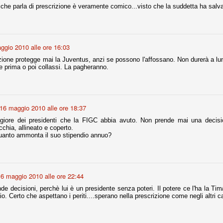
 che parla di prescrizione è veramente comico...visto che la suddetta ha salvat
Comproprietà - Capitolo finale
UN
18
Finita un'altra stagione di trionfi, è tempo ora per la Juve di
ggio 2010 alle ore 16:03
mettersi tutto alle spalle e di organizzare il mercato per la
rossima stagione.
zione protegge mai la Juventus, anzi se possono l'affossano. Non durerà a lun
e prima o poi collassi. La pagheranno.
e anni fa il calcio italiano ha deciso di adeguarsi al resto d’Europa e
 estinguere definitivamente la pratica delle comproprietà. Per
evolare le società, la FIGC aveva dato inizialmente un anno di tempo,
lvo poi decidere di concedere una proroga fino a giugno 2015.
16 maggio 2010 alle ore 18:37
giore dei presidenti che la FIGC abbia avuto. Non prende mai una decisio
cchia, allineato e coperto.
uanto ammonta il suo stipendio annuo?
rdinaria
mo orgogliosi di un gruppo (società, dirigenti, staff tecnico, squadra)
spacciato. Una squadra che ha saputo cambiare guida tecnica, staff,
li di gioco, interpreti, mentalità in campo... riproponendosi sempre e
6 maggio 2010 alle ore 22:44
de decisioni, perchè lui è un presidente senza poteri. Il potere ce l'ha la T
2014/15:
cio. Certo che aspettano i periti....sperano nella prescrizione come negli altri c
 ai rigori).