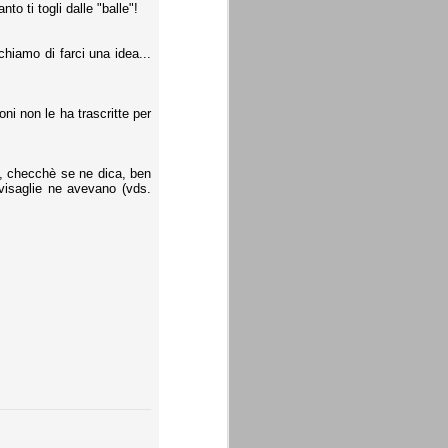
to ti togli dalle "balle"!
hiamo di farci una idea...
oni non le ha trascritte per
a, checchè se ne dica, ben
vvisaglie ne avevano (vds.