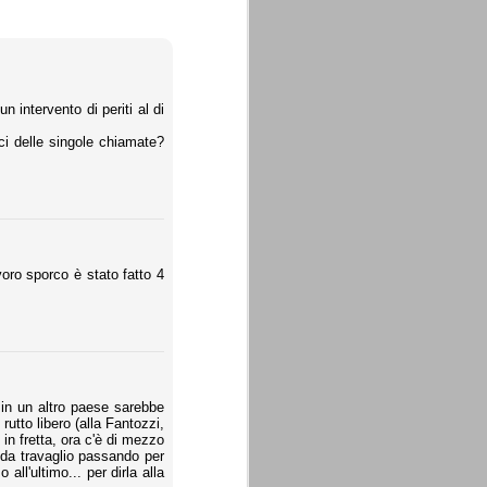
n intervento di periti al di
ci delle singole chiamate?
avoro sporco è stato fatto 4
i in un altro paese sarebbe
rutto libero (alla Fantozzi,
in fretta, ora c'è di mezzo
i, da travaglio passando per
ll'ultimo... per dirla alla