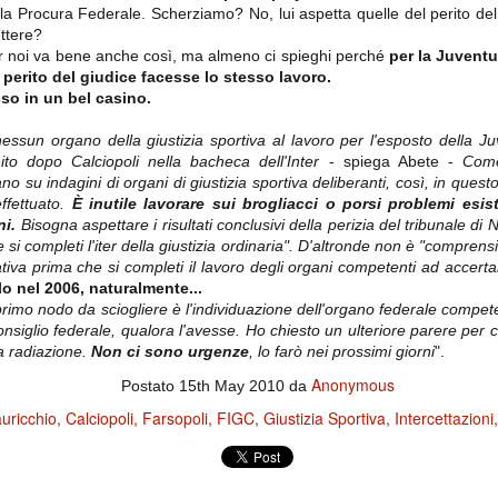
importantissimi punti per la
la Procura Federale. Scherziamo? No, lui aspetta quelle del perito del
Nonostante il gol fortunoso del
qualificazione e mettendosi alle
Chievo, la sensazione netta è che
ttere?
spalle le brutte prestazioni del
la matassa sia molto, molto lunga
campionato. Dopo un primo tempo
r noi va bene anche così, ma almeno ci spieghi perché
per la Juventu
e difficile da sbrogliare.
di sofferenza gli uomini di Allegri
 perito del giudice facesse lo stesso lavoro.
hanno saputo reagire al gol
sso in un bel casino.
fortunoso (e non molto regolare)
segnato dagli inglesi e a portare a
casa il bottino intero.
ssun organo della giustizia sportiva al lavoro per l'esposto della Ju
ito dopo Calciopoli nella bacheca dell'Inter
- spiega Abete -
Come
 su indagini di organi di giustizia sportiva deliberanti, così, in questo
ffettuato.
È inutile lavorare sui brogliacci o porsi problemi esist
ni.
Bisogna aspettare i risultati conclusivi della perizia del tribunale d
 si completi l'iter della giustizia ordinaria". D'altronde non è "comprensib
tiva prima che si completi il lavoro degli organi competenti ad accert
lo nel 2006, naturalmente...
primo nodo da sciogliere è l'individuazione dell'organo federale compe
 consiglio federale, qualora l'avesse. Ho chiesto un ulteriore parere per
la radiazione.
Non ci sono urgenze
, lo farò nei prossimi giorni
".
 delle operazioni di calciomercato, oltre che sulle liste Uefa e serie A (e
Anonymous
abbiamo già pubblicato un pezzo dedicato pochi giorni fa. Ricordiamo che
Postato
15th May 2010
da
) dei 12 giocatori usciti nella sessione di calciomercato sono italiani, e
auricchio
Calciopoli
Farsopoli
FIGC
Giustizia Sportiva
Intercettazioni
i giocatori arrivati.
osta all'Olimpico. Una squadra che per i primi 75 minuti non ha