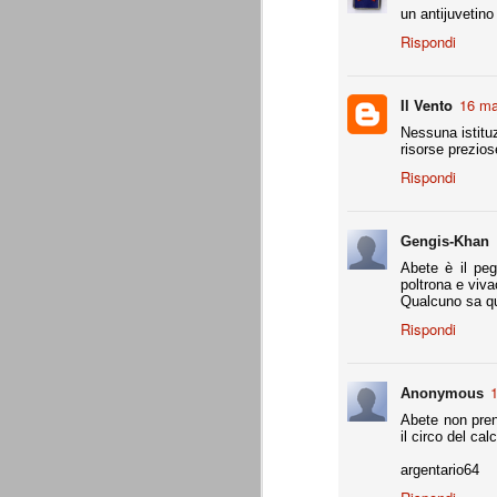
un antijuvetino
Da agosto 2012 a giugno 2015.
Rispondi
J
Il Vento
16 ma
p
Nessuna istitu
risorse prezios
Du
Rispondi
di
ag
sa
Gengis-Khan
Abete è il peg
poltrona e viva
Qualcuno sa q
Grazie, Juve. Stagione strao
JUN
Rispondi
7
Siamo orgogliosi di voi. Grazie. Sia
che a metà luglio veniva dato per 
preparazione, metodi di allenamento, modu
1
comunque come vincente.
Anonymous
Abete non pren
4 competizioni disputate nella stagione 
il circo del cal
- Supercoppa italiana: 2° posto (persa solo
argentario64