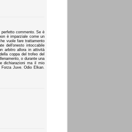
ro perfetto commento. Se è
 non è imparziale come un
 che vuole fare trattamento
te dell'onesto intoccabile
 arbitro allora in attività
ella coppa del trofeo del
allenamento, o durante una
e dichiarazioni ma il mio
e Forza Juve. Odio Elkan.