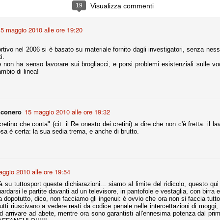
ce solo a 10 minuti dalla fine, dopo essere rimasta in 10 uomini.
19
Visualizza commenti
5 maggio 2010 alle ore 19:20
no regalato un'urna non facile alle italiane, specialmente alla Juventus,
 girone forse più avvincente:
rtivo nel 2006 si è basato su materiale fornito dagli investigatori, senza nessu
i.
 Shakhtar Donetsk (Ucr), Malmoe (Sve)
 non ha senso lavorare sui brogliacci, e porsi problemi esistenziali sulle vo
mbio di linea!
ter Utd (Ing), Cska Mosca (Rus), Wolfsburg (Ger).
 (Spa), Galatasaray (Tur), Astana (Kaz).
nconero
15 maggio 2010 alle ore 19:32
izzico di sfortuna. Partita sbagliata come impostazione, a cominciare
cretino che conta" (cit. il Re onesto dei cretini) a dire che non c'è fretta: il l
e con la gestione della stessa. Può succedere. Oggi anche Allegri ha
sa è certa: la sua sedia trema, e anche di brutto.
 lo abbia capito. Quindi, niente drammi e vediamo di imparare in
passo falso, o c'è qualcosa di più?
ggio 2010 alle ore 19:54
ià su tuttosport queste dichiarazioni... siamo al limite del ridicolo, questo qu
ardarsi le partite davanti ad un televisore, in pantofole e vestaglia, con birra e 
i
dopotutto, dico, non facciamo gli ingenui: è ovvio che ora non si faccia tutto 
ositivo della sentenza di primo grado del processo sportivo
a tutti riuscivano a vedere reati da codice penale nelle intercettazioni di mogg
mmesse.
 arrivare ad abete, mentre ora sono garantisti all'ennesima potenza dal primo a