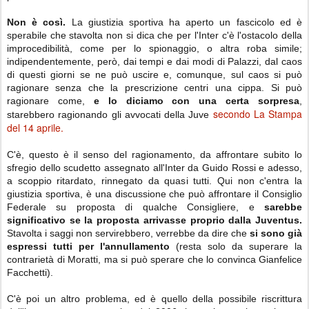
Non è così.
La giustizia sportiva ha aperto un fascicolo ed è
sperabile che stavolta non si dica che per l'Inter c'è l'ostacolo della
improcedibilità, come per lo spionaggio, o altra roba simile;
indipendentemente, però, dai tempi e dai modi di Palazzi, dal caos
di questi giorni se ne può uscire e, comunque, sul caos si può
ragionare senza che la prescrizione centri una cippa. Si può
ragionare come,
e lo diciamo con una certa sorpresa
,
secondo La Stampa
starebbero ragionando gli avvocati della Juve
del 14 aprile.
C'è, questo è il senso del ragionamento, da affrontare subito lo
sfregio dello scudetto assegnato all'Inter da Guido Rossi e adesso,
a scoppio ritardato, rinnegato da quasi tutti. Qui non c'entra la
giustizia sportiva, è una discussione che può affrontare il Consiglio
Federale su proposta di qualche Consigliere, e
sarebbe
significativo se la proposta arrivasse proprio dalla Juventus.
Stavolta i saggi non servirebbero, verrebbe da dire che
si sono già
espressi tutti per l'annullamento
(resta solo da superare la
contrarietà di Moratti, ma si può sperare che lo convinca Gianfelice
Facchetti).
C'è poi un altro problema, ed è quello della possibile riscrittura