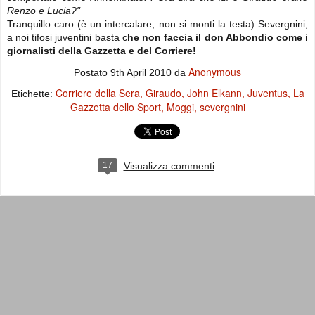
Renzo e Lucia?"
Tranquillo caro (è un intercalare, non si monti la testa) Severgnini,
a noi tifosi juventini basta c
he non faccia il don Abbondio come i
giornalisti della Gazzetta e del Corriere!
Anonymous
Postato
9th April 2010
da
Corriere della Sera
Giraudo
John Elkann
Juventus
La
Etichette:
Gazzetta dello Sport
Moggi
severgnini
17
Visualizza commenti