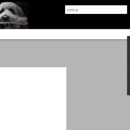
re, condanne scritte prima di ogni
, e chi provava a cantare fuori dal coro
 giustizialista innescato da una indagine
nso unico.
abbia e dalla passione, si ritrovò a
are quell’onda mediatica che ci stava