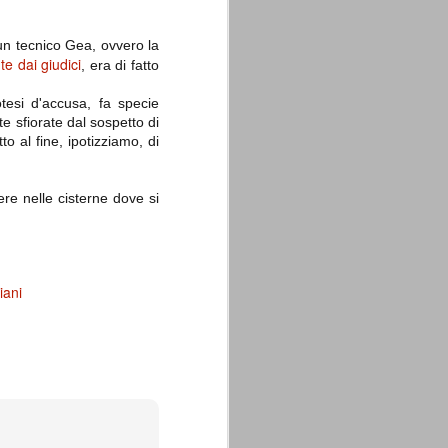
un tecnico Gea, ovvero la
te dai giudici
, era di fatto
tesi d'accusa, fa specie
e sfiorate dal sospetto di
to al fine, ipotizziamo, di
ere nelle cisterne dove si
liani