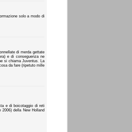
nformazione solo a modo di
onnellate di merda gettate
cora) e di conseguenza ne
che si chiama Juventus. La
cosa da fare (ripetuto mille
a e di boicotaggio di reti
e 2006) della New Holland