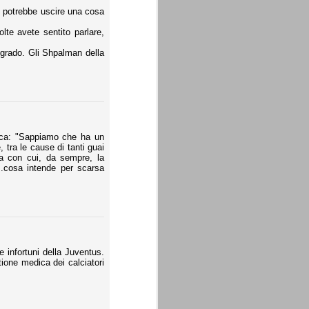
le potrebbe uscire una cosa
lte avete sentito parlare,
 grado. Gli Shpalman della
ica: "Sappiamo che ha un
tra le cause di tanti guai
za con cui, da sempre, la
..cosa intende per scarsa
 infortuni della Juventus.
ione medica dei calciatori