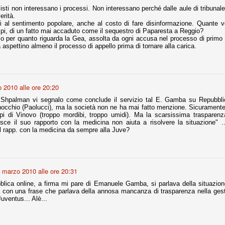
la polemica sviluppatasi in questi giorni, soprattutto fra tifosi
listi non interessano i processi. Non interessano perché dalle aule di tribuna
io che ognuno tiri l'acqua al suo mulino e difenda strenuamente il
erità.
 presenza o dell'assenza di prove. Ci interessa invece altro.
si al sentimento popolare, anche al costo di fare disinformazione. Quante vo
mpi, di un fatto mai accaduto come il sequestro di Paparesta a Reggio?
o per quanto riguarda la Gea, assolta da ogni accusa nel processo di primo
Teramo, l'ingiustizia sportiva
UG
 aspettino almeno il processo di appello prima di tornare alla carica.
17
Nei giorni scorsi abbiamo ricevuto alcuni messaggi di amici
teramani, che ci chiedevano spazio per la loro vicenda, al limite
ll'incredibile. Ce ne occupiamo volentieri.
po le incongruenze emerse negli scorsi anni nello scandalo del
 2010 alle ore 20:20
alcioscommesse, con le assurde accuse a Pepe e Bonucci, e la
i Shpalman vi segnalo come conclude il servizio tal E. Gamba su Repubbl
radossale situazione di Conte, oltre ai tanti altri tirati in ballo solo da
nocchio (Paolucci), ma la società non ne ha mai fatto menzione. Sicuramente, 
stimonianze di terze parti (senza riscontri oggettivi), ora si punta il dito
pi di Vinovo (troppo mordibi, troppo umidi). Ma la scarsissima trasparen
ntro il Teramo.
sce il suo rapporto con la medicina non aiuta a risolvere la situazione" .
l rapp. con la medicina da sempre alla Juve?
ta
-Marotta ha conseguito il suo ottavo successo nelle 19 competizioni
 marzo 2010 alle ore 20:31
torie e tre secondi posti in 19 competizioni: risultati impressionanti, da
guida, negli ultimi 13 mesi, sono stati ottenuti (in 5 competizioni) 3
lica online, a firma mi pare di Emanuele Gamba, si parlava della situazione
iva con una frase che parlava della annosa mancanza di trasparenza nella gest
Juventus... Alè...