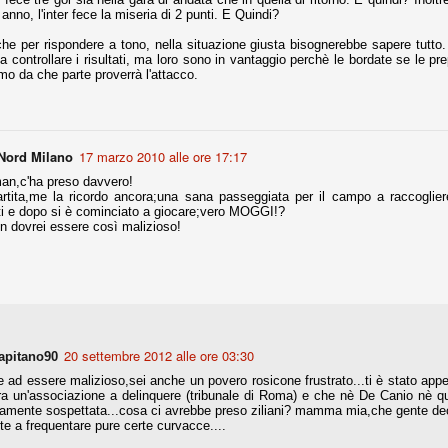
anno, l'inter fece la miseria di 2 punti. E Quindi?
che per rispondere a tono, nella situazione giusta bisognerebbe sapere tutto.
 controllare i risultati, ma loro sono in vantaggio perchè le bordate se le pr
Comproprietà - Capitolo finale
UN
mo da che parte proverrà l'attacco.
18
Finita un'altra stagione di trionfi, è tempo ora per la Juve di
mettersi tutto alle spalle e di organizzare il mercato per la
rossima stagione.
e anni fa il calcio italiano ha deciso di adeguarsi al resto d’Europa e
Nord Milano
17 marzo 2010 alle ore 17:17
 estinguere definitivamente la pratica delle comproprietà. Per
evolare le società, la FIGC aveva dato inizialmente un anno di tempo,
an,c'ha preso davvero!
lvo poi decidere di concedere una proroga fino a giugno 2015.
artita,me la ricordo ancora;una sana passeggiata per il campo a raccoglier
tti e dopo si è cominciato a giocare;vero MOGGI!?
n dovrei essere così malizioso!
rdinaria
mo orgogliosi di un gruppo (società, dirigenti, staff tecnico, squadra)
spacciato. Una squadra che ha saputo cambiare guida tecnica, staff,
li di gioco, interpreti, mentalità in campo... riproponendosi sempre e
20 settembre 2012 alle ore 03:30
apitano90
re ad essere malizioso,sei anche un povero rosicone frustrato...ti è stato ap
2014/15:
a un'associazione a delinquere (tribunale di Roma) e che nè De Canio nè que
amente sospettata...cosa ci avrebbe preso ziliani? mamma mia,che gente dec
 ai rigori).
te a frequentare pure certe curvacce....