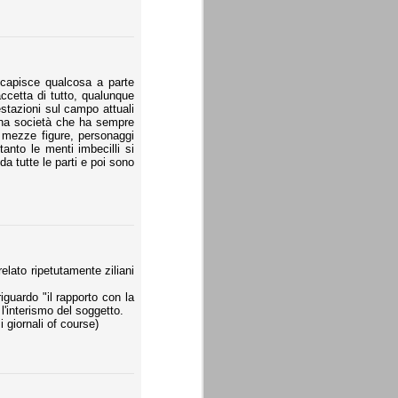
 capisce qualcosa a parte
ccetta di tutto, qualunque
restazioni sul campo attuali
una società che ha sempre
te mezze figure, personaggi
anto le menti imbecilli si
a tutte le parti e poi sono
elato ripetutamente ziliani
iguardo "il rapporto con la
l'interismo del soggetto.
i giornali of course)