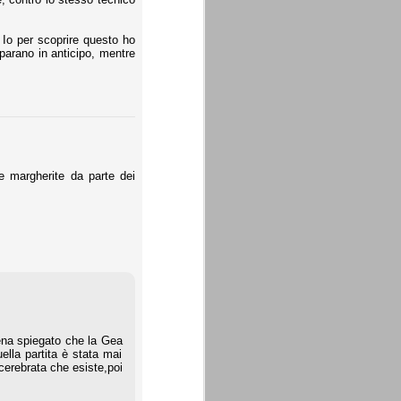
 Io per scoprire questo ho
eparano in anticipo, mentre
e margherite da parte dei
pena spiegato che la Gea
lla partita è stata mai
erebrata che esiste,poi