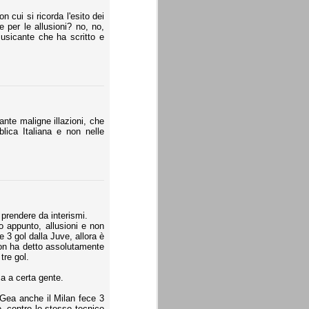
 cui si ricorda l'esito dei
e per le allusioni? no, no,
 musicante che ha scritto e
tante maligne illazioni, che
lica Italiana e non nelle
prendere da interismi.
o appunto, allusioni e non
 3 gol dalla Juve, allora è
non ha detto assolutamente
tre gol.
ca a certa gente.
 Gea anche il Milan fece 3
re, contro lo stesso tecnico