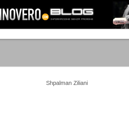
IA NEMO TENETUR
Mass-media feroci, sentimento popola
processo. Una vera e propria mattanza
veniva travolto, annichilito dal furore
 chi conosce il latino, questa frase
che, fin dai primi attimi, sembrò a se
fare imprese impossibili.
Un gruppo di persone, spronato dalla r
ornate dell’estate 2006, sembrava
lavorare sul web per cercare di argin
ificare il corso degli eventi che si
condannando irreversibilmente.
Shpalman Ziliani
Manchester City -
Juventus - Chievo 1-1
SEP
SEP
Juventus 1-2
15
12
La Juventus esce con un
misero punto dallo Juventus
La Juventus trionfa a
Stadium, accentuando una crisi
Manchester conquistandosi tre
che sembra non avere fine.