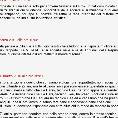
ampa della juve serve solo per scrivere fesserie sul sito? un bel comunicato con
nni uno fra i maggiori talenti del calcio italiano della sua generazione,
n ziliani? in cui si difende l'onorabilità della società e si minaccia di querel
 bravo nell'anticipo, bravo in marcatura, bravo nello scegliere il tempo
e antipatico, poi lapo si incazza..tra l'altro la fede intertriste del buffone
no, bravo nell'avanzare palla al piede, bravo nei colpi di testa. Bravo.
nzone mi da indizi sull'ispirazione artistica
 della Juventus era fare mercato e farlo subito, anche al fine di
tenze annunciate di Tevez e Pirlo, svecchiando al contempo una rosa
arzo 2010 alle ore 10:02
'acquisto di Rugani, Dybala e Zaza, il gentleman agreement con il
eyra sono tutte mosse che puntano a ringiovanire la rosa affidandosi a
la penale a Ziliani e a tutti i giornalisti che alludono è la risposta migliore a 
n rapporto. Le VERITA' le si accerta nelle aule di Tribunali della Repubb
ioni di giornalisti faziosi ed intellettualmente disonesti.
sa per la Juventus l'epoca degli accordi di compartecipazione
 la data finale, data nella quale quella forma contrattuale (con
di accordo) dovrà scomparire dal calcio italiano.
6 marzo 2010 alle ore 12:29
i gli accordi di compartecipazione ancora in essere.
amo attenzione a quello che scriviamo e diciamo e, soprattutto, non facciamo 
ler difendere Ziliani, ma le allusioni non possono essere querelate in quant
Se Ziliani avesse detto che De Canio, tecnico Gea, ha fatto apposta a prendere
uerela. Se invece dice che De Cani, tecnico Gea, ha preso 3 gol dalla juve 
ato. E' verissimo che De Cani era un tecnico Gea ed è verissimo che ha preso 
re del Sassuolo, così come Berardi (ora al 100%). Se uno dei due
ranquilli, che il loro lavoro lo sanno fare bene e soppesano bene cosa dire.
deremo atto di quanto costerà. Di certo, quei due giocatori, insieme a
 allusioni, si dovrebbe rispondere con altre allusioni in modo da tappare la boc
eso parecchio. Non sul piano sportivo, ma su quello finanziario. E non
ppe Marotta del quale una parte della tifoseria juventina sembra non
iliani si potrebbe ricordare che nello stesso anno, contro lo stesso tecnico
o.
, fece tre gol sia nella gara di andata che in quella di ritorno. E quindi? Inolt