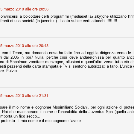
5 marzo 2010 alle ore 20:36
fitte)
onvincersi a boicottare certi programmi (mediaset,la7,sky)che utilizzano l'i
onti di una società (la juventus)...basta subire certi attacchi !!!!!!!!!
s - Lazio 2-0
percoppa italiana, diventando così la squadra più titolata in Italia in
 il Milan (a meno di classifiche e tabelle "galliane"), fermo a quota 6.
5 marzo 2010 alle ore 20:43
e i bianconeri a trovare una certa unità dopo le prime deludenti
 con il Team, ma domando cosa ha fatto fino ad oggi la dirigenza verso le t
ori dal 2006 in poi? Nulla, perchè così deve andare(chissà per quanto an
ra di Shpalman vomitare menzogne, allusioni o quant'altro verso tutto ciò 
esti pezzenti della carta stampata e Tv si sentono autorizzati a farlo. L'unica 
are. Fulvio
no, non è una barzelletta. O forse sì, fate voi, ma non fa ridere. Ci
, non è una storiaccia legata alla ex Jugoslavia. Dicevamo che ci sono
a età (29 anni), e sono fisicamente simili, entrambi grandi e grossi.
uropee, e tutti e due sono appena arrivati a giocare in Italia. Il
5 marzo 2010 alle ore 21:31
one
sare il mio nome e cognome Mssimiliano Soldani, per ogni azione di protest
licate finora sono le motivazioni del giudizio di Cassazione relativo a
 Rai che massacrano il nome e l'onorabilita della Juventus Spa (quella ant
vano scelto di farsi giudicare con il rito abbreviato.
importa un fico secco...
protesta. Il mio nome e il mio cognome l'avete.
o, e quindi non le commenteremo, le considerazioni (di parte)
prese dalla maggior parte dei media (chissà perché...), come fossero