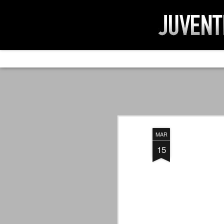
AD IMPOSSIBIL
SEP
19
Ad impossibilìa nemo tenetur. Per
significa che nessuno è tenuto a 
Ed infatti, per chi ricorda le convulse gi
MAR
davvero impresa impossibile quella di mod
erano abbattuti sulla Juventus.
15
PER UNA VERITÀ
SEP
STORICA
19
Cari amici, l'avventura che
abbiamo iniziato il 5 maggio 2007