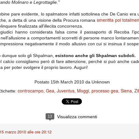
erando Molinaro e Legrottaglie."
ce solo a 10 minuti dalla fine, dopo essere rimasta in 10 uomini.
bine pare evidente, lo spalmatore infatti sottolinea che De Canio era 
smentita poi totalmen
 che, a detta di una visione della Procura romana
no regalato un'urna non facile alle italiane, specialmente alla Juventus,
inquere finalizzata all'illecita concorrenza.
 girone forse più avvincente:
i giudici hanno considerata falsa come il passaporto di Recoba l'ipo
a nell'allusione a comportamenti scorretti di persone manco lontanament
 Shakhtar Donetsk (Ucr), Malmoe (Sve)
o impressiona negativamente il modo allusivo con cui si insinua il sospet
ter Utd (Ing), Cska Mosca (Rus), Wolfsburg (Ger).
o dunque solo gli Shpalman,
esistono anche gli Shpalman subdoli.
 (Spa), Galatasaray (Tur), Astana (Kaz).
el calcio consigliamo però di fare attenzione, perché si può anche cad
 per poter svolgere il proprio lavoro. Auguri!
izzico di sfortuna. Partita sbagliata come impostazione, a cominciare
e con la gestione della stessa. Può succedere. Oggi anche Allegri ha
Postato
15th March 2010
da Unknown
 lo abbia capito. Quindi, niente drammi e vediamo di imparare in
controcampo
Gea
Juventus
Moggi
processo gea
Siena
Zi
Etichette:
passo falso, o c'è qualcosa di più?
13
Visualizza commenti
i
ositivo della sentenza di primo grado del processo sportivo
15 marzo 2010 alle ore 20:12
mmesse.