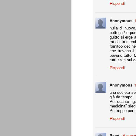
Rispondi
Precisione svizzera
JUL
27
Il calcio estivo va sempre preso pe
1
occasione per provare schemi e met
Anonymous
Gallo ha avuto proprio questa impression
nulla di nuovo
bettega? e pur
guitto si erge 
Appunti: 3. Liste Uefa e Seri
JUL
mi da' tremend
22
Queste le regole per la composizion
fornitoo decine
che trovano il
bevono tutto. M
tutti saliti sul
Appunti: 2. Potenza di fuoco
JUL
Rispondi
22
La potenza di fuoco è = quota an
di fuoco di una società non deve su
Ffp Uefa).
1
Anonymous
Non conosciamo ancora il dato ufficiale 
una società ser
mln. Ma qui dobbiamo riferirci al fatturat
già da tempo.
Per quanto rigu
medicina" slega
Appunti: 1. Il cambiamento
JUL
Purtroppo per n
22
Siamo poco oltre metà luglio, e il 
Rispondi
conta e parla il campo. E, al 21 lu
Sono andati via Storari, Pepe, Pirlo, Tev
(nel tempo, e a suon di risultati) di saperl
16 marzo
Papè