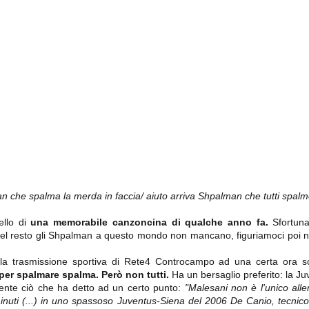
importantissimi punti per la
Nonostante il gol fortunoso del
qualificazione e mettendosi alle
Chievo, la sensazione netta è che
spalle le brutte prestazioni del
la matassa sia molto, molto lunga
campionato. Dopo un primo tempo
e difficile da sbrogliare.
di sofferenza gli uomini di Allegri
hanno saputo reagire al gol
fortunoso (e non molto regolare)
segnato dagli inglesi e a portare a
casa il bottino intero.
n che spalma la merda in faccia/ aiuto arriva Shpalman che tutti spalme
ello di
una memorabile canzoncina di qualche anno fa.
Sfortunat
 delle operazioni di calciomercato, oltre che sulle liste Uefa e serie A (e
 Del resto gli Shpalman a questo mondo non mancano, figuriamoci poi 
abbiamo già pubblicato un pezzo dedicato pochi giorni fa. Ricordiamo che
) dei 12 giocatori usciti nella sessione di calciomercato sono italiani, e
i giocatori arrivati.
lla trasmissione sportiva di Rete4 Controcampo ad una certa ora so
per spalmare spalma. Però non tutti.
Ha un bersaglio preferito: la Ju
mente ciò che ha detto ad un certo punto:
"Malesani non è l'unico all
minuti (...) in uno spassoso Juventus-Siena del 2006 De Canio, tecnic
osta all'Olimpico. Una squadra che per i primi 75 minuti non ha