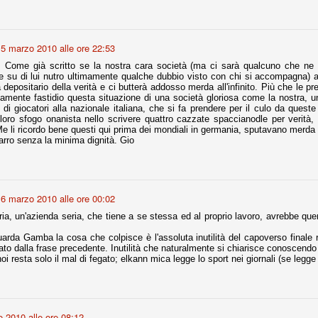
r quello che è: un allenamento in vista della stagione, una ghiotta
5 marzo 2010 alle ore 22:53
tere preziosi minuti nelle gambe. E chi sabato era allo stadio a San
e.
. Come già scritto se la nostra cara società (ma ci sarà qualcuno che ne
e su di lui nutro ultimamente qualche dubbio visto con chi si accompagna) a
a depositario della verità e ci butterà addosso merda all'infinito. Più che le p
e A
amente fastidio questa situazione di una società gloriosa come la nostra, 
e delle liste.
 di giocatori alla nazionale italiana, che si fa prendere per il culo da ques
 loro sfogo onanista nello scrivere quattro cazzate spaccianodle per verità, t
e li ricordo bene questi qui prima dei mondiali in germania, sputavano merda d
 carro senza la minima dignità. Gio
nua di ammortamento + ingaggio lordo annuo. La somma della potenza
perare il 70 % del fatturato al netto delle plusvalenze (vedi regole del
6 marzo 2010 alle ore 00:02
del fatturato 2014/15, che dovrebbe comunque essere intorno ai 320
ia, un'azienda seria, che tiene a se stessa ed al proprio lavoro, avrebbe quer
o 2015/16, esercizio appena iniziato.
arda Gamba la cosa che colpisce è l'assoluta inutilità del capoverso finale r
to dalla frase precedente. Inutilità che naturalmente si chiarisce conoscendo 
oi resta solo il mal di fegato; elkann mica legge lo sport nei giornali (se legge 
mercato si valuta alla fine, a inizio settembre. Fermo restando che poi
glio, sono già arrivati Rugani, Dybala, Khedira, Mandzukic, Neto, Zaza.
ez, Ogbonna, forse Vidal. Il mercato i nostri dirigenti hanno dimostrato
o fare meglio di noi tifosi.
 2010 alle ore 08:12