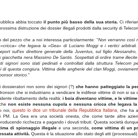
importantissimi punti per la
Nonostante il gol fortunoso del
qualificazione e mettendosi alle
Chievo, la sensazione netta è che
spalle le brutte prestazioni del
la matassa sia molto, molto lunga
campionato. Dopo un primo tempo
e difficile da sbrogliare.
di sofferenza gli uomini di Allegri
ubblica abbia toccato
il punto più basso della sua storia.
Ci riferi
hanno saputo reagire al gol
prossima distruzione dei dossier illegali prodotti dalla security di Telecom
fortunoso (e non molto regolare)
segnato dagli inglesi e a portare a
casa il bottino intero.
o del pezzo che a noi interessa particolarmente: "
Non verranno così ma
a «cricca» che legava la «Gea» di Luciano Moggi e i vertici arbitrali.
eport sull'ex direttore generale della Juventus, sul figlio Alessandro
 giacchetta nera Massimo De Santis. Sospettati di ordire trame illecite
i signori sono stati pedinati e controllati dalla struttura Telecom p
si di questa congiura. Vittima delle angherie del clan Moggi, ovviamente l'
ponsor storico.
"
 dossieratori non sono dei signori (?)
che hanno patteggiato la pe
 Bronson che si industriano a vendicare le indifese vittime di non si s
dente ribaltamento della realtà:
i boia diventano vittime, e le vittim
 delle operazioni di calciomercato, oltre che sulle liste Uefa e serie A (e
 che
non esiste nessuna cupola e nessuna cricca che legava la Ge
abbiamo già pubblicato un pezzo dedicato pochi giorni fa. Ricordiamo che
questo lo dice un tribunale della Repubblica Italiana
o noi,
, che ha a
) dei 12 giocatori usciti nella sessione di calciomercato sono italiani, e
i giocatori arrivati.
dai PM. La Gea era una società onesta, che come tante altre azien
roducendo ricchezza e pagando i dovuti tributi. Questa società dunque
ima di spionaggio illegale
e una seconda,
come vittima di un p
essata attività.
Questa è la situazione allo stato degli atti (processuali)
osta all'Olimpico. Una squadra che per i primi 75 minuti non ha