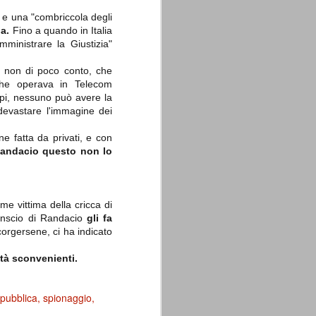
, e una "combriccola degli
ia.
Fino a quando in Italia
mministrare la Giustizia"
, non di poco conto, che
che operava in Telecom
capi, nessuno può avere la
 devastare l'immagine dei
e fatta da privati, e con
andacio questo non lo
me vittima della cricca di
nconscio di Randacio
gli fa
rgersene, ci ha indicato
rità sconvenienti.
epubblica
spionaggio