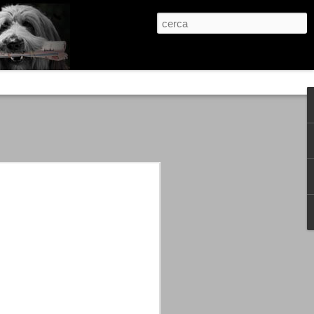
re, condanne scritte prima di ogni
, e chi provava a cantare fuori dal coro
 giustizialista innescato da una indagine
nso unico.
abbia e dalla passione, si ritrovò a
are quell’onda mediatica che ci stava