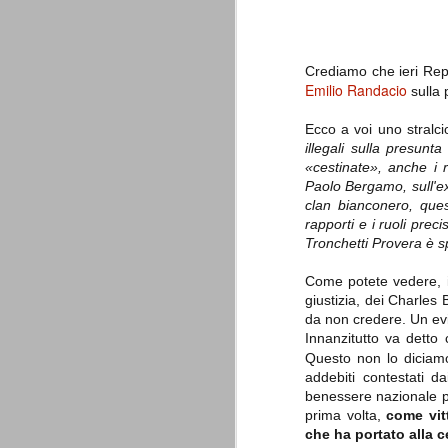
è finita.
Quando abbiamo messo on line
questo sito la nostra squadra del
cuore stava vivendo il suo periodo
Crediamo che ieri Rep
più buio, annichilita nel suo
Emilio Randacio
prestigio e guidata in modo da non
sulla 
dare molte speranze di un futuro
migliore.
Ecco a voi uno stralci
illegali sulla presunt
«cestinate», anche i r
Paolo Bergamo, sull'ex
clan bianconero, quest
rapporti e i ruoli preci
Tronchetti Provera è s
Come potete vedere, i
giustizia, dei Charles
La Juve meno italiana
SEP
da non credere. Un evi
8
Sulle implicazioni anche finanziarie
Innanzitutto va detto
relativi criteri di compilazione), 
Questo non lo diciam
7 (alcuni dei quali utilizzati poco o nulla
che sono italiani invece solo 2 dei 10 nuov
addebiti contestati 
benessere nazionale p
prima volta,
come vitt
Roma - Juventus 2-1
AUG
che ha portato alla c
30
La Juventus rimedia una sonora bat