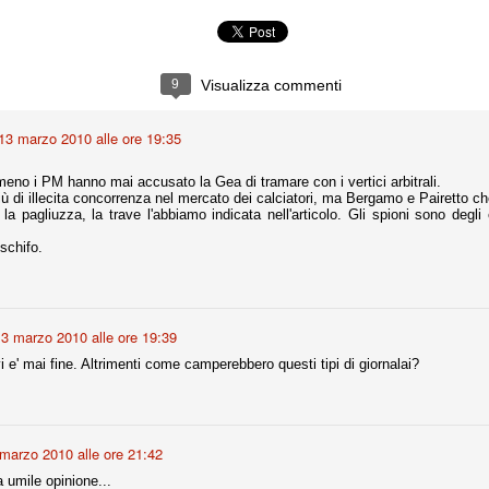
la polemica sviluppatasi in questi giorni, soprattutto fra tifosi
io che ognuno tiri l'acqua al suo mulino e difenda strenuamente il
 presenza o dell'assenza di prove. Ci interessa invece altro.
9
Visualizza commenti
Teramo, l'ingiustizia sportiva
UG
17
Nei giorni scorsi abbiamo ricevuto alcuni messaggi di amici
teramani, che ci chiedevano spazio per la loro vicenda, al limite
13 marzo 2010 alle ore 19:35
ll'incredibile. Ce ne occupiamo volentieri.
mmeno i PM hanno mai accusato la Gea di tramare con i vertici arbitrali.
po le incongruenze emerse negli scorsi anni nello scandalo del
più di illecita concorrenza nel mercato dei calciatori, ma Bergamo e Pairetto c
alcioscommesse, con le assurde accuse a Pepe e Bonucci, e la
a pagliuzza, la trave l'abbiamo indicata nell'articolo. Gli spioni sono degli e
radossale situazione di Conte, oltre ai tanti altri tirati in ballo solo da
stimonianze di terze parti (senza riscontri oggettivi), ora si punta il dito
schifo.
ntro il Teramo.
3 marzo 2010 alle ore 19:39
ta
i e' mai fine. Altrimenti come camperebbero questi tipi di giornalai?
-Marotta ha conseguito il suo ottavo successo nelle 19 competizioni
torie e tre secondi posti in 19 competizioni: risultati impressionanti, da
guida, negli ultimi 13 mesi, sono stati ottenuti (in 5 competizioni) 3
marzo 2010 alle ore 21:42
 umile opinione...