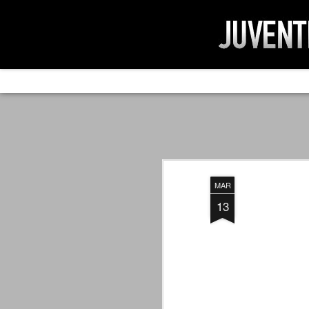
AD IMPOSSIBIL
SEP
19
Ad impossibilìa nemo tenetur. Per
significa che nessuno è tenuto a 
Ed infatti, per chi ricorda le convulse gi
MAR
davvero impresa impossibile quella di mod
erano abbattuti sulla Juventus.
13
PER UNA VERITÀ
SEP
STORICA
19
Cari amici, l'avventura che
abbiamo iniziato il 5 maggio 2007