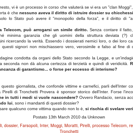
ce solo a 10 minuti dalla fine, dopo essere rimasta in 10 uomini.
 resto, vi è un processo in corso che valuterà se vi era un "clan Moggi"
certa è che
nessuno aveva il diritto di istruire dossier su chicchess
olo lo Stato può avere il "monopolio della forza", e il diritto di "a
no regalato un'urna non facile alle italiane, specialmente alla Juventus,
 girone forse più avvincente:
 Telecom, può arrogarsi un simile diritto.
Senza contare il fatto
é minima garanzia che gli uomini della struttura deviata (?) 
 Shakhtar Donetsk (Ucr), Malmoe (Sve)
ni ricercando la verità. Essendo i dossierati nemici loro, o dei loro 
ter Utd (Ing), Cska Mosca (Rus), Wolfsburg (Ger).
à questi signori non mischiassero vero, verosimile e falso al fine di
 (Spa), Galatasaray (Tur), Astana (Kaz).
ndagine condotta da organi dello Stato secondo la Legge, e un'indagin
 la seconda non dà alcuna certezza di terzietà e quindi di veridicità.
R
ancanza di garantismo... o forse per eccesso di interismo?
izzico di sfortuna. Partita sbagliata come impostazione, a cominciare
e con la gestione della stessa. Può succedere. Oggi anche Allegri ha
 lo abbia capito. Quindi, niente drammi e vediamo di imparare in
uesto giornalista, che confonde vittime e carnefici, parli dell'Inter co
passo falso, o c'è qualcosa di più?
 Pirelli di Tronchetti Provera è sponsor storico dell'Inter. Forse l'i
he in tutti i modi si vuole nascondere?
Ovvero Randacio, senza acco
do lui
, sono i mandanti di questi dossier?
assare qualcuno come vittima quando non lo è,
si rischia di svelare ve
Postato
13th March 2010
da Unknown
i
ositivo della sentenza di primo grado del processo sportivo
i
dossier
Farsopoli
Inter
Moggi
Moratti
Pirelli
processo Telecom
r
mmesse.
Tronchetti