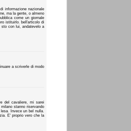
di informazione nazionale
ene, ma la gente, o almeno
epubblica come un giornale
stituirlo. bell'articolo di
 sto con lui, andatevelo a
tinuare a scriverle di modo
 del cavaliere, mi sarei
i milano stanno riservando
lesa. Invece un bel nulla.
zia. E' proprio vero che la