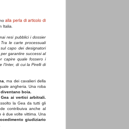
alla perla di articolo di
amo
 Italia.
i resi pubblici i dossier
La sentenza di
SEP
 Tra le carte processuali
Cassazione su Moggi
11
, sul capo dei designatori
Dal sito della Corte di
 per garantire successi al
Cassazione:
er capire quale fossero i
Inter, di cui la Pirelli di
"In Italia la Corte Suprema di
Cassazione è al vertice della
giurisdizione ordinaria; tra le
principali funzioni che le sono
na
, ma dei cavalieri della
attribuite dalla legge fondamentale
a quale angheria. Una roba
sull'ordinamento giudiziario del 30
gennaio 1941 n. 12 (art. 65) vi è
e diventano boia.
quella di assicurare "l'esatta
a ai vertici arbitrali.
osservanza e l'uniforme
ssolto la Gea da tutti gli
interpretazione della legge, l'unità
del diritto oggettivo nazionale, il
de contribuiva anche al
rispetto dei limiti delle diverse
 è due volte vittima.
Una
giurisdizioni".
rocedimento giudiziario
.