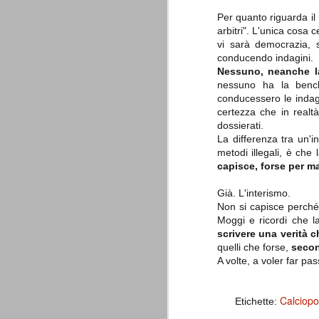
combinato un granché, ritrova la lu
Per quanto riguarda il
arbitri". L'unica cosa 
Champions League 2015/16
AUG
vi sarà democrazia, s
28
I sorteggi di giovedì 27 Agosto han
conducendo indagini.
che, a detta di tutti, è capitata nel
Nessuno, neanche la
nessuno ha la bench
Gruppo A: Psg (Fra), Real Madrid (Spa),
conducessero le indagi
Gruppo B: Psv Eindhoven (Ola), Manches
certezza che in realt
dossierati.
Gruppo C: Benfica (Por), Atletico Madrid
La differenza tra un'i
metodi illegali, è che
Juventus - Udinese 0-1
AUG
capisce, forse per m
23
Sconfitta meritata, anche con un p
dalle scelte iniziali per continuar
Già. L'interismo.
sbagliato davvero molto. Siamo certi che
Non si capisce perché q
fretta. Che ne pensate voi? Un semplice 
Moggi e ricordi che la
Nel frattempo, le nostre pagelle:
scrivere una verità c
quelli che forse,
secon
Buffon s.v.
A volte, a voler far p
La legge è disuguale per tutt
AUG
20
È di oggi la pubblicazione del disp
Calciopol
Etichette:
sull'ennesimo ramo del calciosco