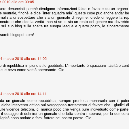
 2010 alle ore 09:05
ere denunciati perchè divulgano informazioni false e faziose su un organo 
 neutrale, finchè le dice "inter squadra mia" queste cose può anche andar b
r quello che è: un allenamento in vista della stagione, una ghiotta
malizia di sospettare che sia un giornale di regime, crede di leggere la r
tere preziosi minuti nelle gambe. E chi sabato era allo stadio a San
eutro e che dice la verità. non si se ci sia un reato del genere ma dovrebbero i
e.
i sul suo blog sulla scelta tra europa league e quarto posto, io sinceramente
iscreti.blogspot.com/
e A
e delle liste.
4 marzo 2010 alle ore 14:02
lo di repubblica in pieno stile goebbels. L'importante è spacciare falsità e con
nua di ammortamento + ingaggio lordo annuo. La somma della potenza
e le beva come verità sacrosante. Gio
perare il 70 % del fatturato al netto delle plusvalenze (vedi regole del
del fatturato 2014/15, che dovrebbe comunque essere intorno ai 320
o 2015/16, esercizio appena iniziato.
4 marzo 2010 alle ore 14:11
da un giornale come repubblica, sempre pronto a menarcela con il potere
ualche intervento critico sul vergognoso trattamento di favore che i giudici d
mercato si valuta alla fine, a inizio settembre. Fermo restando che poi
sulle vicende telecom, ci manca poco che venga pure individuato come parte 
glio, sono già arrivati Rugani, Dybala, Khedira, Mandzukic, Neto, Zaza.
l coraggio di definirsi un giornale che lotta contro i soprusi, per la democra
ez, Ogbonna, forse Vidal. Il mercato i nostri dirigenti hanno dimostrato
ignità sono andate a farsi fottere nel nostro paese. Gio
o fare meglio di noi tifosi.