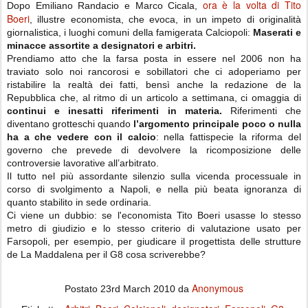
ora è la volta di Tito
Dopo Emiliano Randacio e Marco Cicala,
Boeri
, illustre economista, che evoca, in un impeto di originalità
giornalistica, i luoghi comuni della famigerata Calciopoli:
Maserati e
minacce assortite a designatori e arbitri.
Prendiamo atto che la farsa posta in essere nel 2006 non ha
traviato solo noi rancorosi e sobillatori che ci adoperiamo per
ristabilire la realtà dei fatti, bensì anche la redazione de la
Repubblica che, al ritmo di un articolo a settimana, ci omaggia di
continui e inesatti riferimenti in materia.
Riferimenti che
diventano grotteschi quando
l’argomento principale poco o nulla
ha a che vedere con il calcio
: nella fattispecie la riforma del
governo che prevede di devolvere la ricomposizione delle
controversie lavorative all’arbitrato.
Il tutto nel più assordante silenzio sulla vicenda processuale in
corso di svolgimento a Napoli, e nella più beata ignoranza di
quanto stabilito in sede ordinaria.
Ci viene un dubbio: se l'economista Tito Boeri usasse lo stesso
metro di giudizio e lo stesso criterio di valutazione usato per
Farsopoli, per esempio, per giudicare il progettista delle strutture
de La Maddalena per il G8 cosa scriverebbe?
Anonymous
Postato
23rd March 2010
da