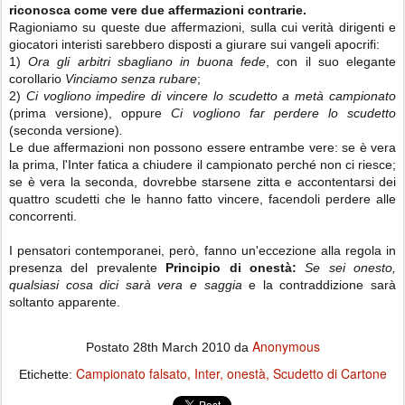
riconosca come vere due affermazioni contrarie.
Ragioniamo su queste due affermazioni, sulla cui verità dirigenti e
giocatori interisti sarebbero disposti a giurare sui vangeli apocrifi:
1)
Ora gli arbitri sbagliano in buona fede
, con il suo elegante
corollario
Vinciamo senza rubare
;
2)
Ci vogliono impedire di vincere lo scudetto a metà campionato
(prima versione), oppure
Ci vogliono far perdere lo scudetto
(seconda versione)
.
Le due affermazioni non possono essere entrambe vere: se è vera
la prima, l'Inter fatica a chiudere il campionato perché non ci riesce;
se è vera la seconda, dovrebbe starsene zitta e accontentarsi dei
quattro scudetti che le hanno fatto vincere, facendoli perdere alle
concorrenti.
I pensatori contemporanei, però, fanno un'eccezione alla regola in
presenza del prevalente
Principio di onestà:
Se sei onesto,
qualsiasi cosa dici sarà vera
e saggia
e la contraddizione sarà
soltanto apparente.
Anonymous
Postato
28th March 2010
da
Campionato falsato
Inter
onestà
Scudetto di Cartone
Etichette: