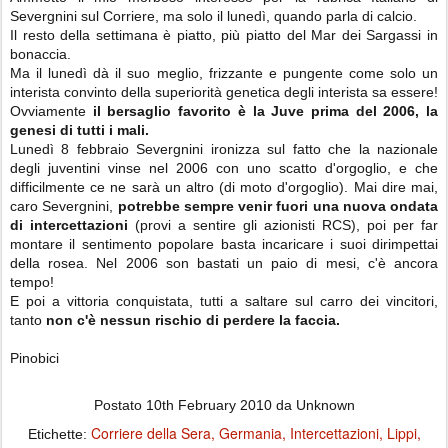
Severgnini sul Corriere, ma solo il lunedì, quando parla di calcio.
Il resto della settimana è piatto, più piatto del Mar dei Sargassi in
bonaccia.
Ma il lunedì dà il suo meglio, frizzante e pungente come solo un
interista convinto della superiorità genetica degli interista sa essere!
Ovviamente
il bersaglio favorito è la Juve prima del 2006, la
genesi di tutti i mali.
Lunedì 8 febbraio Severgnini ironizza sul fatto che la nazionale
degli juventini vinse nel 2006 con uno scatto d'orgoglio, e che
difficilmente ce ne sarà un altro (di moto d'orgoglio). Mai dire mai,
caro Severgnini,
potrebbe sempre venir fuori una nuova ondata
di intercettazioni
(provi a sentire gli azionisti RCS), poi per far
montare il sentimento popolare basta incaricare i suoi dirimpettai
della rosea. Nel 2006 son bastati un paio di mesi, c'è ancora
tempo!
E poi a vittoria conquistata, tutti a saltare sul carro dei vincitori,
tanto
non c'è nessun rischio di perdere la faccia.
Pinobici
Postato
10th February 2010
da Unknown
Corriere della Sera
Germania
Intercettazioni
Lippi
Etichette: