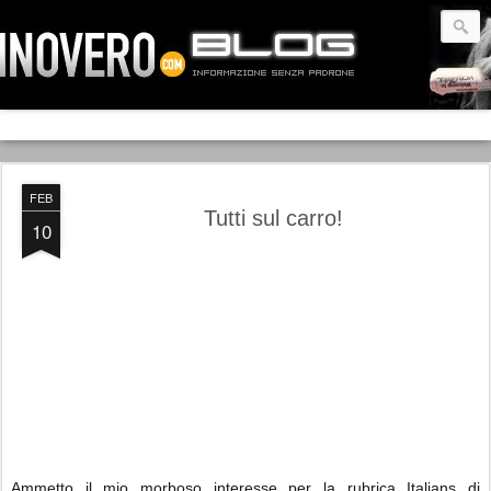
FEB
Tutti sul carro!
10
Ammetto il mio morboso interesse per la rubrica Italians di