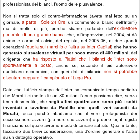
professionista dei bilanci, l'uomo delle plusvalenze.
Non si tratta solo di contro-informazione (avete mai letto su un
a parte il Sole 24 Ore
giornale,
, un commento ai bilanci dell'Inter?)
ex-direttore
ma di molto di più, perché stiamo parlando dell'
generale di una grande banca
che, all'improvviso, nel 2004, si dà
anima e corpo al calcio; del regista, nel 2005-06, di due grandi
quella sul marchio e l'altra su Inter Capital
operazioni (
)
che hanno
generato plusvalenze virtuali per poco meno di 400 milioni
; del
ha risposto a Platini che i bilanci dell'Inter sono
dirigente che
sportivamente a posto
, anche se, secondo il più autorevole
non si potrebbe
quotidiano economico, con quei dati di bilancio
disputare neppure il campionato di Lega Pro
.
Dato che l'ufficio stampa dell'Inter ha comunicato tempo addietro
che Moratti ci mette di suo 80 milioni l'anno possiamo dire, senza
tema di smentite, che
negli ultimi quattro anni sono più i soldi
inventati a tavolino da Paolillo che quelli veri scuciti da
Moratti
, ecco perché ribadiamo che il vero protagonista dei
successi nero-azzurri (più nero che azzurri) è proprio lui, il regista
finanziario sul quale avremo modo di tornare sul sito. Qua, intanto,
facciamo due brevi considerazioni, una d'ordine generale e l'altra
su un dettaglio operativo.