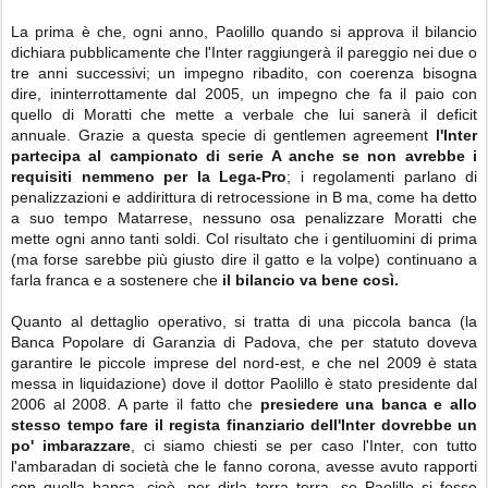
La prima è che, ogni anno, Paolillo quando si approva il bilancio
dichiara pubblicamente che l'Inter raggiungerà il pareggio nei due o
tre anni successivi; un impegno ribadito, con coerenza bisogna
dire, ininterrottamente dal 2005, un impegno che fa il paio con
quello di Moratti che mette a verbale che lui sanerà il deficit
annuale. Grazie a questa specie di gentlemen agreement
l'Inter
partecipa al campionato di serie A anche se non avrebbe i
requisiti nemmeno per la Lega-Pro
; i regolamenti parlano di
penalizzazioni e addirittura di retrocessione in B ma, come ha detto
a suo tempo Matarrese, nessuno osa penalizzare Moratti che
mette ogni anno tanti soldi. Col risultato che i gentiluomini di prima
(ma forse sarebbe più giusto dire il gatto e la volpe) continuano a
farla franca e a sostenere che
il bilancio va bene così.
Quanto al dettaglio operativo, si tratta di una piccola banca (la
Banca Popolare di Garanzia di Padova, che per statuto doveva
garantire le piccole imprese del nord-est, e che nel 2009 è stata
messa in liquidazione) dove il dottor Paolillo è stato presidente dal
2006 al 2008. A parte il fatto che
presiedere una banca e allo
stesso tempo fare il regista finanziario dell'Inter dovrebbe un
po' imbarazzare
, ci siamo chiesti se per caso l'Inter, con tutto
l'ambaradan di società che le fanno corona, avesse avuto rapporti
con quella banca, cioè, per dirla terra terra, se Paolillo si fosse