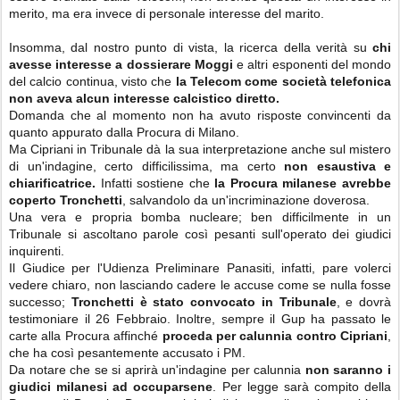
merito, ma era invece di personale interesse del marito.
Insomma, dal nostro punto di vista, la ricerca della verità su
chi
avesse interesse a dossierare Moggi
e altri esponenti del mondo
del calcio continua, visto che
la Telecom come società telefonica
non aveva alcun interesse calcistico diretto.
Domanda che al momento non ha avuto risposte convincenti da
quanto appurato dalla Procura di Milano.
Ma Cipriani in Tribunale dà la sua interpretazione anche sul mistero
di un'indagine, certo difficilissima, ma certo
non esaustiva e
chiarificatrice.
Infatti sostiene che
la Procura milanese avrebbe
coperto Tronchetti
, salvandolo da un'incriminazione doverosa.
Una vera e propria bomba nucleare; ben difficilmente in un
Tribunale si ascoltano parole così pesanti sull'operato dei giudici
inquirenti.
Il Giudice per l'Udienza Preliminare Panasiti, infatti, pare volerci
vedere chiaro, non lasciando cadere le accuse come se nulla fosse
successo;
Tronchetti è stato convocato in Tribunale
, e dovrà
testimoniare il 26 Febbraio. Inoltre, sempre il Gup ha passato le
carte alla Procura affinché
proceda per calunnia contro Cipriani
,
che ha così pesantemente accusato i PM.
Da notare che se si aprirà un'indagine per calunnia
non saranno i
giudici milanesi ad occuparsene
. Per legge sarà compito della