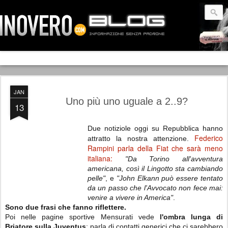
JAN
Uno più uno uguale a 2..9?
13
Due notiziole oggi su Repubblica hanno
Federico
attratto la nostra attenzione.
Rampini parla della Fiat che sarà meno
italiana:
"Da Torino all'avventura
americana, così il Lingotto sta cambiando
pelle"
, e
"John Elkann può essere tentato
da un passo che l'Avvocato non fece mai:
venire a vivere in America"
.
Sono due frasi che fanno riflettere.
Poi nelle pagine sportive Mensurati vede
l'ombra lunga di
Briatore sulla Juventus
; parla di contatti generici che ci sarebbero