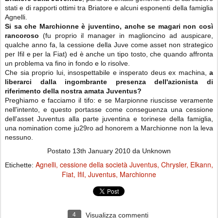
stati e di rapporti ottimi tra Briatore e alcuni esponenti della famiglia
Agnelli.
Si sa che Marchionne è juventino, anche se magari non così
rancoroso
(fu proprio il manager in maglioncino ad auspicare,
qualche anno fa, la cessione della Juve come asset non strategico
per Ifil e per la Fiat) ed è anche un tipo tosto, che quando affronta
un problema va fino in fondo e lo risolve.
Che sia proprio lui, insospettabile e insperato deus ex machina,
a
liberarci dalla ingombrante presenza dell'azionista di
riferimento della nostra amata Juventus?
Preghiamo e facciamo il tifo: e se Marpionne riuscisse veramente
nell'intento, e questo portasse come conseguenza una cessione
dell'asset Juventus alla parte juventina e torinese della famiglia,
una nomination come ju29ro ad honorem a Marchionne non la leva
nessuno.
Postato
13th January 2010
da Unknown
Agnelli
cessione della società Juventus
Chrysler
Elkann
Etichette:
Fiat
Ifil
Juventus
Marchionne
4
Visualizza commenti