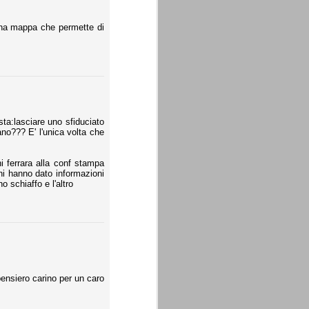
 una mappa che permette di
esta:lasciare uno sfiduciato
no??? E' l'unica volta che
 ferrara alla conf stampa
rni hanno dato informazioni
o schiaffo e l'altro
pensiero carino per un caro