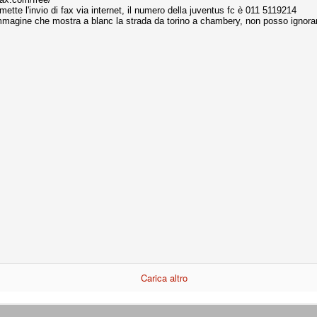
mette l'invio di fax via internet, il numero della juventus fc è 011 5119214
'immagine che mostra a blanc la strada da torino a chambery, non posso ignora
nni uno fra i maggiori talenti del calcio italiano della sua generazione,
 bravo nell'anticipo, bravo in marcatura, bravo nello scegliere il tempo
no, bravo nell'avanzare palla al piede, bravo nei colpi di testa. Bravo.
 della Juventus era fare mercato e farlo subito, anche al fine di
tenze annunciate di Tevez e Pirlo, svecchiando al contempo una rosa
'acquisto di Rugani, Dybala e Zaza, il gentleman agreement con il
eyra sono tutte mosse che puntano a ringiovanire la rosa affidandosi a
sa per la Juventus l'epoca degli accordi di compartecipazione
 la data finale, data nella quale quella forma contrattuale (con
di accordo) dovrà scomparire dal calcio italiano.
i gli accordi di compartecipazione ancora in essere.
re del Sassuolo, così come Berardi (ora al 100%). Se uno dei due
Carica altro
deremo atto di quanto costerà. Di certo, quei due giocatori, insieme a
eso parecchio. Non sul piano sportivo, ma su quello finanziario. E non
ppe Marotta del quale una parte della tifoseria juventina sembra non
o.