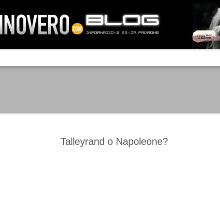
IA NEMO TENETUR
Mass-media feroci, sentimento popola
processo. Una vera e propria mattanza
veniva travolto, annichilito dal furore
 chi conosce il latino, questa frase
che, fin dai primi attimi, sembrò a se
fare imprese impossibili.
Un gruppo di persone, spronato dalla r
ornate dell’estate 2006, sembrava
lavorare sul web per cercare di argin
ificare il corso degli eventi che si
condannando irreversibilmente.
Talleyrand o Napoleone?
Manchester City -
Juventus - Chievo 1-1
SEP
SEP
Juventus 1-2
15
12
La Juventus esce con un
misero punto dallo Juventus
La Juventus trionfa a
Stadium, accentuando una crisi
Manchester conquistandosi tre
che sembra non avere fine.