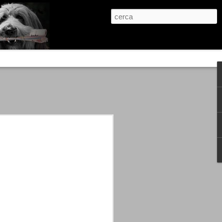
re, condanne scritte prima di ogni
, e chi provava a cantare fuori dal coro
 giustizialista innescato da una indagine
nso unico.
abbia e dalla passione, si ritrovò a
are quell’onda mediatica che ci stava