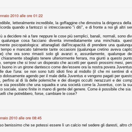
nnaio 2010 alle ore 01:22
fitte)
credibile, letteralmente incredibile, la goffaggine che dimostra la dirigenza del
s - Lazio 2-0
icorda quando a fantozzi si intrecciavano "i diti", e di fronte a noi gli altri s
percoppa italiana, diventando così la squadra più titolata in Italia in
ù a decidere nè a fare neppure le cose più semplici, banali, normali, sono di
 il Milan (a meno di classifiche e tabelle "galliane"), fermo a quota 6.
e qualunque cosa facciano diventa immediatamente una minchiata. questa 
mente psicopatologica: attanagliati dall'incapacità di prendere una qualun
e i bianconeri a trovare una certa unità dopo le prime deludenti
o tempo e mancato talmente tante occasioni (qualunque cretino aveva capi
le) che ora sono rimasti solo gli avanzi e, assurdamente, qualunque de
à chiaramente sbagliato tenere ulteriormente ferrara, ma giunti a questo pun
tro, sempre che si trovi un disperato che accetti per questi prossimi mesi, 
di buono in un girone dantesco come dev'essere ora la nostra povera Juventus
no, non è una barzelletta. O forse sì, fate voi, ma non fa ridere. Ci
e due l'una: se non sono tutti idioti fino al midollo (il che mi sentirei di e
, non è una storiaccia legata alla ex Jugoslavia. Dicevamo che ci sono
o dolosamente agendo per il male della Juventus e vengono pagati per questo
a età (29 anni), e sono fisicamente simili, entrambi grandi e grossi.
perfino al di là delle polemiche e dei disegni occulti nerazzurri e dei complo
uropee, e tutti e due sono appena arrivati a giocare in Italia. Il
me sia possibile che una squadra e una società come la Juventus, con la sua st
o sociale, siano finite in mano di gente del genere. Come è possibile che sia
elli che potrebbero, forse, cambiare le cose?
one
licate finora sono le motivazioni del giudizio di Cassazione relativo a
vano scelto di farsi giudicare con il rito abbreviato.
naio 2010 alle ore 08:45
o, e quindi non le commenteremo, le considerazioni (di parte)
prese dalla maggior parte dei media (chissà perché...), come fossero
so benissimo che se potessi essere lì un calcio nel sedere gli daresti, altro c