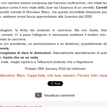
ce solo a 10 minuti dalla fine, dopo essere rimasta in 10 uomini.
à non sembra essere compresa dal francese multicariche, che infatti t
pisce come il vero male della Juve sia l'assenza di un cervello.
Cervell
acoltà mentali di Monsieur Blanc, ma questa incredibile situazione pon
to, sebbene ormai faccia apprendistato alla Juventus dal 2005.
no regalato un'urna non facile alle italiane, specialmente alla Juventus,
 girone forse più avvincente:
 Shakhtar Donetsk (Ucr), Malmoe (Sve)
dugiare, la ferita sta andando in cancrena. Ma non basta, bi
 società. Ci si passi l'allegoria: è necessario sostituire il medico ch
ter Utd (Ing), Cska Mosca (Rus), Wolfsburg (Ger).
creato la cancrena.
ne (un presidente, un amministratore e un direttore), possibilmente d
 (Spa), Galatasaray (Tur), Astana (Kaz).
zienda.
sigliamo di dare le dimissioni.
Naturalmente sbandierando di aver 
io,
basta che se ne vada.
izzico di sfortuna. Partita sbagliata come impostazione, a cominciare
ale, meglio ispirarsi a Talleyrand piuttosto che a Napoleone.
e con la gestione della stessa. Può succedere. Oggi anche Allegri ha
 lo abbia capito. Quindi, niente drammi e vediamo di imparare in
Postato
26th January 2010
da Unknown
passo falso, o c'è qualcosa di più?
allenatore
Blanc
Coppa Italia
crisi Juve
esonero
Ferrara
Inter
repu
i
8
Visualizza commenti
ositivo della sentenza di primo grado del processo sportivo
mmesse.
26 gennaio 2010 alle ore 19:45