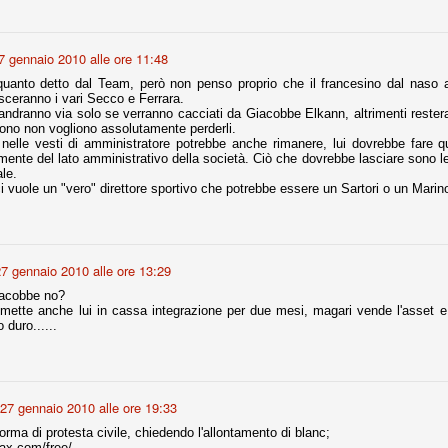
r quello che è: un allenamento in vista della stagione, una ghiotta
7 gennaio 2010 alle ore 11:48
tere preziosi minuti nelle gambe. E chi sabato era allo stadio a San
e.
uanto detto dal Team, però non penso proprio che il francesino dal naso aq
sceranno i vari Secco e Ferrara.
andranno via solo se verranno cacciati da Giacobbe Elkann, altrimenti restera
e A
ono non vogliono assolutamente perderli.
elle vesti di amministratore potrebbe anche rimanere, lui dovrebbe fare q
e delle liste.
ente del lato amministrativo della società. Ciò che dovrebbe lasciare sono le
ale.
 vuole un "vero" direttore sportivo che potrebbe essere un Sartori o un Marin
nua di ammortamento + ingaggio lordo annuo. La somma della potenza
perare il 70 % del fatturato al netto delle plusvalenze (vedi regole del
7 gennaio 2010 alle ore 13:29
del fatturato 2014/15, che dovrebbe comunque essere intorno ai 320
iacobbe no?
o 2015/16, esercizio appena iniziato.
mette anche lui in cassa integrazione per due mesi, magari vende l'asset e ci
 duro......
mercato si valuta alla fine, a inizio settembre. Fermo restando che poi
glio, sono già arrivati Rugani, Dybala, Khedira, Mandzukic, Neto, Zaza.
ez, Ogbonna, forse Vidal. Il mercato i nostri dirigenti hanno dimostrato
27 gennaio 2010 alle ore 19:33
o fare meglio di noi tifosi.
rma di protesta civile, chiedendo l'allontamento di blanc;
ax.com/free/