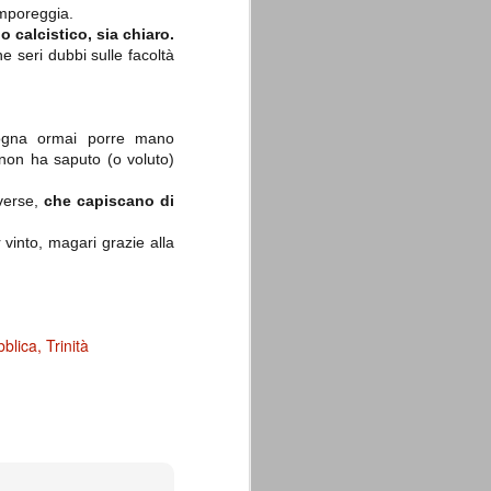
emporeggia.
o calcistico, sia chiaro.
e seri dubbi sulle facoltà
sogna ormai porre mano
e non ha saputo (o voluto)
iverse,
che capiscano di
vinto, magari grazie alla
bblica
Trinità