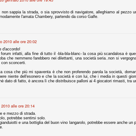
la polemica sviluppatasi in questi giorni, soprattutto fra tifosi
io che ognuno tiri l'acqua al suo mulino e difenda strenuamente il
 non sappia la strada, o sia sprovvisto di navigatore, alleghiamo al pezzo
 presenza o dell'assenza di prove. Ci interessa invece altro.
omodamente l'amata Chambery, partendo da corso Galfe.
Teramo, l'ingiustizia sportiva
UG
17
Nei giorni scorsi abbiamo ricevuto alcuni messaggi di amici
teramani, che ci chiedevano spazio per la loro vicenda, al limite
o 2010 alle ore 20:02
ll'incredibile. Ce ne occupiamo volentieri.
 d'accordo!
po le incongruenze emerse negli scorsi anni nello scandalo del
l forum infatti, alla fine di tutto il -bla-bla-blanc- la cosa più scandalosa è qu
alcioscommesse, con le assurde accuse a Pepe e Bonucci, e la
oba che nemmeno farebbero nei dilettanti, una società seria..non si vergogna
radossale situazione di Conte, oltre ai tanti altri tirati in ballo solo da
 con sconcerti.
stimonianze di terze parti (senza riscontri oggettivi), ora si punta il dito
ntro il Teramo.
la cosa che più mi spaventa è che non proferendo parola la società, domani
ere niente dell'esonero e che la società è con lui, che i media in questi gio
è dato di fatto, è ancora lì che distribuisce palloni ai 4 giocatori rimasti, tra un
ta
-Marotta ha conseguito il suo ottavo successo nelle 19 competizioni
 2010 alle ore 20:14
torie e tre secondi posti in 19 competizioni: risultati impressionanti, da
guida, negli ultimi 13 mesi, sono stati ottenuti (in 5 competizioni) 3
e e mezzo di strada.
, potrebbe sentirsi solo.
gianduiotti e una bottiglia del buon vino langarolo, potrebbe essere anche un 
e.