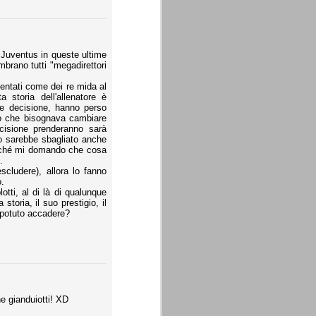
la Juventus in queste ultime
embrano tutti "megadirettori
ventati come dei re mida al
storia dell'allenatore è
que decisione, hanno perso
to che bisognava cambiare
cisione prenderanno sarà
to sarebbe sbagliato anche
perché mi domando che cosa
.
scludere), allora lo fanno
.
tti, al di là di qualunque
oria, il suo prestigio, il
 potuto accadere?
he gianduiotti! XD