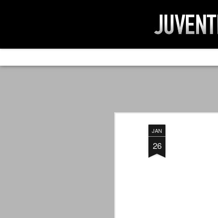
AD IMPOSSIBIL
SEP
19
Ad impossibilìa nemo tenetur. Per
significa che nessuno è tenuto a 
Ed infatti, per chi ricorda le convulse gi
JAN
davvero impresa impossibile quella di mod
erano abbattuti sulla Juventus.
26
PER UNA VERITÀ
SEP
STORICA
19
Cari amici, l'avventura che
abbiamo iniziato il 5 maggio 2007