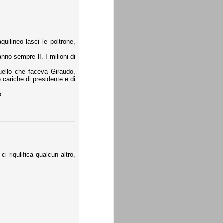
uilineo lasci le poltrone,
nno sempre lì. I milioni di
uello che faceva Giraudo,
 cariche di presidente e di
o.
 riqulifica qualcun altro,