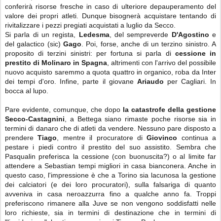
conferirà risorse fresche in caso di ulteriore depauperamento del
valore dei propri atleti. Dunque bisognerà acquistare tentando di
rivitalizzare i pezzi pregiati acquistati a luglio da Secco.
Si parla di un regista,
Ledesma
, del sempreverde
D'Agostino
e
del galactico (sic)
Gago
. Poi, forse, anche di un terzino sinistro. A
proposito di terzini sinistri: per fortuna si parla di
cessione in
prestito di Molinaro in Spagna
, altrimenti con l'arrivo del possibile
nuovo acquisto saremmo a quota quattro in organico, roba da Inter
dei tempi d'oro. Infine, parte il giovane
Ariaudo
per Cagliari. In
bocca al lupo.
Pare evidente, comunque, che dopo
la catastrofe della gestione
Secco-Castagnini
, a Bettega siano rimaste poche risorse sia in
termini di danaro che di atleti da vendere. Nessuno pare disposto a
prendere
Tiago
, mentre il procuratore di
Giovinco
continua a
pestare i piedi contro il prestito del suo assistito. Sembra che
Pasqualin preferisca la cessione (con buonuscita?) o al limite far
attendere a Sebastian tempi migliori in casa bianconera. Anche in
questo caso, l'impressione è che a Torino sia lacunosa la gestione
dei calciatori (e dei loro procuratori), sulla falsariga di quanto
avveniva in casa neroazzurra fino a qualche anno fa. Troppi
preferiscono rimanere alla Juve se non vengono soddisfatti nelle
loro richieste, sia in termini di destinazione che in termini di