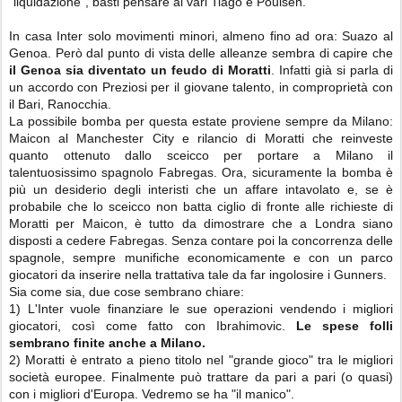
"liquidazione", basti pensare ai vari Tiago e Poulsen.
In casa Inter solo movimenti minori, almeno fino ad ora: Suazo al
Genoa. Però dal punto di vista delle alleanze sembra di capire che
il Genoa sia diventato un feudo di Moratti
. Infatti già si parla di
un accordo con Preziosi per il giovane talento, in comproprietà con
il Bari, Ranocchia.
La possibile bomba per questa estate proviene sempre da Milano:
Maicon al Manchester City e rilancio di Moratti che reinveste
quanto ottenuto dallo sceicco per portare a Milano il
talentuosissimo spagnolo Fabregas. Ora, sicuramente la bomba è
più un desiderio degli interisti che un affare intavolato e, se è
probabile che lo sceicco non batta ciglio di fronte alle richieste di
Moratti per Maicon, è tutto da dimostrare che a Londra siano
disposti a cedere Fabregas. Senza contare poi la concorrenza delle
spagnole, sempre munifiche economicamente e con un parco
giocatori da inserire nella trattativa tale da far ingolosire i Gunners.
Sia come sia, due cose sembrano chiare:
1) L'Inter vuole finanziare le sue operazioni vendendo i migliori
giocatori, così come fatto con Ibrahimovic.
Le spese folli
sembrano finite anche a Milano.
2) Moratti è entrato a pieno titolo nel "grande gioco" tra le migliori
società europee. Finalmente può trattare da pari a pari (o quasi)
con i migliori d'Europa. Vedremo se ha "il manico".