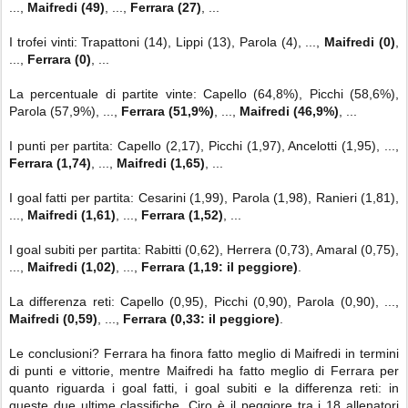
...,
Maifredi (49)
, ...,
Ferrara (27)
, ...
I trofei vinti: Trapattoni (14), Lippi (13), Parola (4), ...,
Maifredi (0)
,
...,
Ferrara (0)
, ...
La percentuale di partite vinte: Capello (64,8%), Picchi (58,6%),
Parola (57,9%), ...,
Ferrara (51,9%)
, ...,
Maifredi (46,9%)
, ...
I punti per partita: Capello (2,17), Picchi (1,97), Ancelotti (1,95), ...,
Ferrara (1,74)
, ...,
Maifredi (1,65)
, ...
I goal fatti per partita: Cesarini (1,99), Parola (1,98), Ranieri (1,81),
...,
Maifredi (1,61)
, ...,
Ferrara (1,52)
, ...
I goal subiti per partita: Rabitti (0,62), Herrera (0,73), Amaral (0,75),
...,
Maifredi (1,02)
, ...,
Ferrara (1,19: il peggiore)
.
La differenza reti: Capello (0,95), Picchi (0,90), Parola (0,90), ...,
Maifredi (0,59)
, ...,
Ferrara (0,33: il peggiore)
.
Le conclusioni? Ferrara ha finora fatto meglio di Maifredi in termini
di punti e vittorie, mentre Maifredi ha fatto meglio di Ferrara per
quanto riguarda i goal fatti, i goal subiti e la differenza reti: in
queste due ultime classifiche, Ciro è il peggiore tra i 18 allenatori