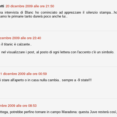
la polemica sviluppatasi in questi giorni, soprattutto fra tifosi
tti
20 dicembre 2009 alle ore 21:50
io che ognuno tiri l'acqua al suo mulino e difenda strenuamente il
 presenza o dell'assenza di prove. Ci interessa invece altro.
a intervista di Blanc ho cominciato ad apprezzare il silenzio stampa...ho
iamo le primarie tanto durerà poco anche lui..
Teramo, l'ingiustizia sportiva
UG
17
Nei giorni scorsi abbiamo ricevuto alcuni messaggi di amici
teramani, che ci chiedevano spazio per la loro vicenda, al limite
ll'incredibile. Ce ne occupiamo volentieri.
icembre 2009 alle ore 23:40
po le incongruenze emerse negli scorsi anni nello scandalo del
il titanic è calzante..
alcioscommesse, con le assurde accuse a Pepe e Bonucci, e la
radossale situazione di Conte, oltre ai tanti altri tirati in ballo solo da
 nel visualizzare i post, al posto di ogni lettera con l'accento c'è un simbolo.
stimonianze di terze parti (senza riscontri oggettivi), ora si punta il dito
ntro il Teramo.
1 dicembre 2009 alle ore 00:59
bi stare all'aperto o in casa nulla cambia.. sempre a -9 state!!!
ta
-Marotta ha conseguito il suo ottavo successo nelle 19 competizioni
torie e tre secondi posti in 19 competizioni: risultati impressionanti, da
guida, negli ultimi 13 mesi, sono stati ottenuti (in 5 competizioni) 3
mbre 2009 alle ore 08:53
ettega, potrebbe perfino tornare in campo Maradona: questa Juve resterà così