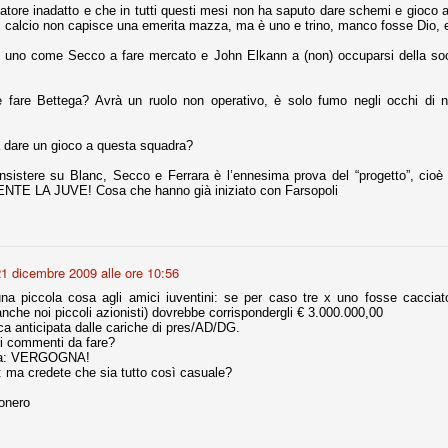
natore inadatto e che in tutti questi mesi non ha saputo dare schemi e gioco a
i calcio non capisce una emerita mazza, ma è uno e trino, manco fosse Dio, e 
fitte)
i uno come Secco a fare mercato e John Elkann a (non) occuparsi della so
s - Lazio 2-0
fare Bettega? Avrà un ruolo non operativo, è solo fumo negli occhi di no
percoppa italiana, diventando così la squadra più titolata in Italia in
 il Milan (a meno di classifiche e tabelle "galliane"), fermo a quota 6.
 dare un gioco a questa squadra?
e i bianconeri a trovare una certa unità dopo le prime deludenti
insistere su Blanc, Secco e Ferrara è l’ennesima prova del “progetto”, c
TE LA JUVE! Cosa che hanno già iniziato con Farsopoli
no, non è una barzelletta. O forse sì, fate voi, ma non fa ridere. Ci
, non è una storiaccia legata alla ex Jugoslavia. Dicevamo che ci sono
a età (29 anni), e sono fisicamente simili, entrambi grandi e grossi.
1 dicembre 2009 alle ore 10:56
uropee, e tutti e due sono appena arrivati a giocare in Italia. Il
na piccola cosa agli amici iuventini: se per caso tre x uno fosse cacciat
anche noi piccoli azionisti) dovrebbe corrispondergli € 3.000.000,00
oca anticipata dalle cariche di pres/AD/DG.
one
ri commenti da fare?
ola: VERGOGNA!
licate finora sono le motivazioni del giudizio di Cassazione relativo a
: ma credete che sia tutto così casuale?
vano scelto di farsi giudicare con il rito abbreviato.
conero
o, e quindi non le commenteremo, le considerazioni (di parte)
prese dalla maggior parte dei media (chissà perché...), come fossero