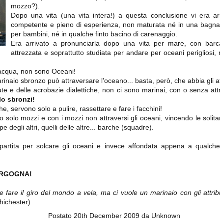
importantissimi punti per la
mozzo?).
Nonostante il gol fortunoso del
qualificazione e mettendosi alle
Chievo, la sensazione netta è che
spalle le brutte prestazioni del
Dopo una vita (una vita intera!) a questa conclusione vi era ar
la matassa sia molto, molto lunga
campionato. Dopo un primo tempo
competente e pieno di esperienza, non maturata né in una bagnaro
e difficile da sbrogliare.
di sofferenza gli uomini di Allegri
per bambini, né in qualche finto bacino di carenaggio.
hanno saputo reagire al gol
Era arrivato a pronunciarla dopo una vita per mare, con barc
fortunoso (e non molto regolare)
segnato dagli inglesi e a portare a
attrezzata e soprattutto studiata per andare per oceani perigliosi
casa il bottino intero.
'acqua, non sono Oceani!
arinaio sbronzo può attraversare l'oceano... basta, però, che abbia gli att
tute e delle acrobazie dialettiche, non ci sono marinai, con o senza attr
lo sbronzi!
che, servono solo a pulire, rassettare e fare i facchini!
no solo mozzi e con i mozzi non attraversi gli oceani, vincendo le solit
pe degli altri, quelli delle altre... barche (squadre).
partita per solcare gli oceani e invece affondata appena a qualche 
 delle operazioni di calciomercato, oltre che sulle liste Uefa e serie A (e
abbiamo già pubblicato un pezzo dedicato pochi giorni fa. Ricordiamo che
RGOGNA!
) dei 12 giocatori usciti nella sessione di calciomercato sono italiani, e
i giocatori arrivati.
 fare il giro del mondo a vela, ma ci vuole un marinaio con gli attribu
hichester)
Postato
20th December 2009
da Unknown
osta all'Olimpico. Una squadra che per i primi 75 minuti non ha