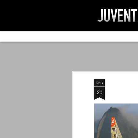
AD IMPOSSIBIL
SEP
19
Ad impossibilìa nemo tenetur. Per
significa che nessuno è tenuto a 
Ed infatti, per chi ricorda le convulse gi
DEC
davvero impresa impossibile quella di mod
erano abbattuti sulla Juventus.
20
PER UNA VERITÀ
SEP
STORICA
19
Cari amici, l'avventura che
abbiamo iniziato il 5 maggio 2007