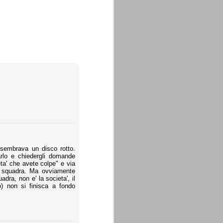
 sembrava un disco rotto.
rlo e chiedergli domande
ta' che avete colpe" e via
la squadra. Ma ovviamente
adra, non e' la societa', il
o) non si finisca a fondo