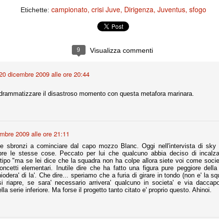
ce solo a 10 minuti dalla fine, dopo essere rimasta in 10 uomini.
campionato
crisi Juve
Dirigenza
Juventus
sfogo
Etichette:
no regalato un'urna non facile alle italiane, specialmente alla Juventus,
 girone forse più avvincente:
9
Visualizza commenti
 Shakhtar Donetsk (Ucr), Malmoe (Sve)
20 dicembre 2009 alle ore 20:44
ter Utd (Ing), Cska Mosca (Rus), Wolfsburg (Ger).
 (Spa), Galatasaray (Tur), Astana (Kaz).
drammatizzare il disastroso momento con questa metafora marinara.
izzico di sfortuna. Partita sbagliata come impostazione, a cominciare
e con la gestione della stessa. Può succedere. Oggi anche Allegri ha
mbre 2009 alle ore 21:11
 lo abbia capito. Quindi, niente drammi e vediamo di imparare in
passo falso, o c'è qualcosa di più?
e sbronzi a cominciare dal capo mozzo Blanc. Oggi nell'intervista di sky
re le stesse cose. Peccato per lui che qualcuno abbia deciso di incalza
 tipo "ma se lei dice che la squadra non ha colpe allora siete voi come socie
oncetti elementari. Inutile dire che ha fatto una figura pure peggiore del
odera' di la'. Che dire... speriamo che a furia di girare in tondo (non e' la squ
 riapre, se sara' necessario arrivera' qualcuno in societa' e via daccap
la serie inferiore. Ma forse il progetto tanto citato e' proprio questo. Ahinoi.
i
ositivo della sentenza di primo grado del processo sportivo
mmesse.