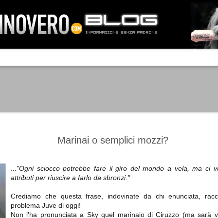
IA NEMO TENETUR
Mass-media feroci, sentimento popola
processo. Una vera e propria mattanza
veniva travolto, annichilito dal furore
 chi conosce il latino, questa frase
che, fin dai primi attimi, sembrò a se
fare imprese impossibili.
Un gruppo di persone, spronato dalla r
ornate dell’estate 2006, sembrava
lavorare sul web per cercare di argin
ificare il corso degli eventi che si
condannando irreversibilmente.
Marinai o semplici mozzi?
...
"Ogni sciocco potrebbe fare il giro del mondo a vela, ma ci v
attributi per riuscire a farlo da sbronzi."
Manchester City -
Juventus - Chievo 1-1
SEP
SEP
Juventus 1-2
15
12
La Juventus esce con un
Crediamo che questa frase, indovinate da chi enunciata, racch
misero punto dallo Juventus
La Juventus trionfa a
problema Juve di oggi!
Stadium, accentuando una crisi
Manchester conquistandosi tre
Non l'ha pronunciata a Sky quel marinaio di Ciruzzo (ma sarà 
che sembra non avere fine.