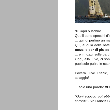
è finita.
Quando abbiamo messo on line
questo sito la nostra squadra del
cuore stava vivendo il suo periodo
più buio, annichilita nel suo
prestigio e guidata in modo da non
dare molte speranze di un futuro
migliore.
di Capri o Ischia!
Quelli sono specchi d
... quindi perfino un m
Qui, al di là delle bat
mozzi e per di più so
... e i mozzi, sulle bar
Oggi, alla Juve, ci so
puoi solo pulire le scar
Povera Juve Titanic, 
La Juve meno italiana
SEP
spiaggia!
8
Sulle implicazioni anche finanziarie
relativi criteri di compilazione), 
... solo una parola:
VE
7 (alcuni dei quali utilizzati poco o nulla
che sono italiani invece solo 2 dei 10 nuov
"Ogni sciocco potrebbe
sbronzi"
(Sir Francis C
Roma - Juventus 2-1
AUG
30
La Juventus rimedia una sonora bat