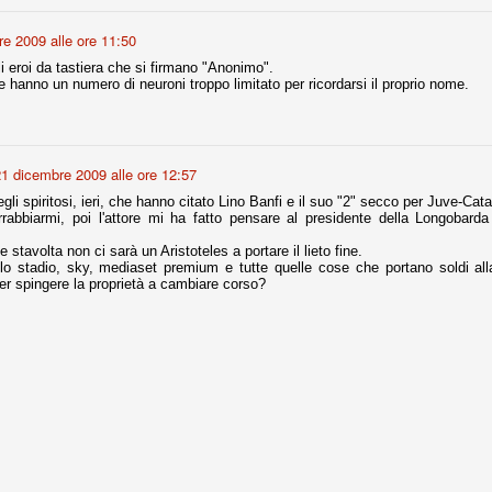
e 2009 alle ore 11:50
r quello che è: un allenamento in vista della stagione, una ghiotta
li eroi da tastiera che si firmano "Anonimo".
tere preziosi minuti nelle gambe. E chi sabato era allo stadio a San
 hanno un numero di neuroni troppo limitato per ricordarsi il proprio nome.
e.
e A
e delle liste.
1 dicembre 2009 alle ore 12:57
egli spiritosi, ieri, che hanno citato Lino Banfi e il suo "2" secco per Juve-Cata
rrabbiarmi, poi l'attore mi ha fatto pensare al presidente della Longobar
 stavolta non ci sarà un Aristoteles a portare il lieto fine.
nua di ammortamento + ingaggio lordo annuo. La somma della potenza
lo stadio, sky, mediaset premium e tutte quelle cose che portano soldi al
perare il 70 % del fatturato al netto delle plusvalenze (vedi regole del
er spingere la proprietà a cambiare corso?
del fatturato 2014/15, che dovrebbe comunque essere intorno ai 320
o 2015/16, esercizio appena iniziato.
mercato si valuta alla fine, a inizio settembre. Fermo restando che poi
glio, sono già arrivati Rugani, Dybala, Khedira, Mandzukic, Neto, Zaza.
ez, Ogbonna, forse Vidal. Il mercato i nostri dirigenti hanno dimostrato
o fare meglio di noi tifosi.