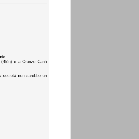
nia.
da (Blòn) e a Oronzo Canà
la società non sarebbe un