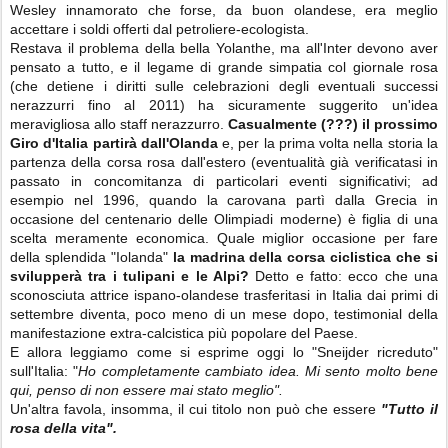
Wesley innamorato che forse, da buon olandese, era meglio
accettare i soldi offerti dal petroliere-ecologista.
Restava il problema della bella Yolanthe, ma all'Inter devono aver
pensato a tutto, e il legame di grande simpatia col giornale rosa
(che detiene i diritti sulle celebrazioni degli eventuali successi
nerazzurri fino al 2011) ha sicuramente suggerito un'idea
meravigliosa allo staff nerazzurro.
Casualmente (???) il prossimo
Giro d'Italia partirà dall'Olanda
e, per la prima volta nella storia la
partenza della corsa rosa dall'estero (eventualità già verificatasi in
passato in concomitanza di particolari eventi significativi; ad
esempio nel 1996, quando la carovana partì dalla Grecia in
occasione del centenario delle Olimpiadi moderne) è figlia di una
scelta meramente economica. Quale miglior occasione per fare
della splendida "Iolanda"
la madrina della corsa ciclistica che si
svilupperà tra i tulipani e le Alpi?
Detto e fatto: ecco che una
sconosciuta attrice ispano-olandese trasferitasi in Italia dai primi di
settembre diventa, poco meno di un mese dopo, testimonial della
manifestazione extra-calcistica più popolare del Paese.
E allora leggiamo come si esprime oggi lo "Sneijder ricreduto"
sull'Italia: "
Ho completamente
cambiato idea. Mi sento molto bene
qui, penso di non essere mai stato meglio".
Un'altra favola, insomma, il cui titolo non può che essere
"Tutto il
rosa della vita".