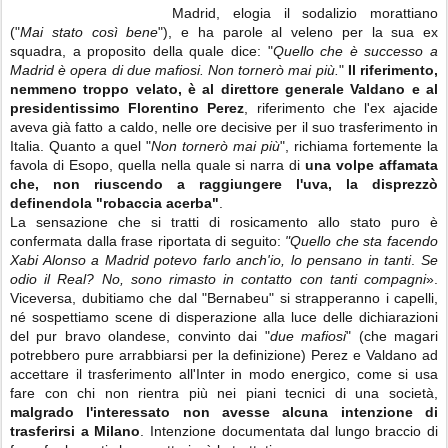
Madrid, elogia il sodalizio morattiano
("
Mai stato così bene
"), e ha parole al veleno per la sua ex
squadra, a proposito della quale dice: "
Quello che è successo a
Madrid è opera di due mafiosi.
Non tornerò mai più.
"
Il riferimento,
nemmeno troppo velato, è al direttore generale Valdano e al
presidentissimo Florentino Perez
, riferimento che l'ex ajacide
aveva già fatto a caldo, nelle ore decisive per il suo trasferimento in
Italia. Quanto a quel "
Non tornerò mai più
", richiama fortemente la
favola di Esopo, quella nella quale si narra di
una volpe affamata
che, non riuscendo a raggiungere l'uva, la disprezzò
definendola "robaccia acerba"
.
La sensazione che si tratti di rosicamento allo stato puro è
confermata dalla frase riportata di seguito:
"Quello che sta facendo
Xabi Alonso a Madrid potevo farlo anch'io, lo pensano in tanti
.
Se
odio il Real?
No,
sono rimasto in contatto con tanti compagni
».
Viceversa, dubitiamo che dal "Bernabeu" si strapperanno i capelli,
né sospettiamo scene di disperazione alla luce delle dichiarazioni
del pur bravo olandese, convinto dai "
due mafiosi
" (che magari
potrebbero pure arrabbiarsi per la definizione) Perez e Valdano ad
accettare il trasferimento all'Inter in modo energico, come si usa
fare con chi non rientra più nei piani tecnici di una società,
malgrado l'interessato non avesse alcuna intenzione di
trasferirsi a Milano
. Intenzione documentata dal lungo braccio di