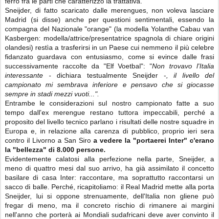
ferro fra le parti che caratterizzò la trattativa.
Sneijder, di fatto scaricato dalle merengues, non voleva lasciare
Madrid (si disse) anche per questioni sentimentali, essendo la
compagna del Nazionale "orange" (la modella Yolanthe Cabau van
Kasbergen: modella/attrice/presentatrice spagnola di chiare origini
olandesi) restìa a trasferirsi in un Paese cui nemmeno il più celebre
fidanzato guardava con entusiasmo, come si evince dalle frasi
successivamente raccolte da "Elf Voetbal": "
Non trovavo l'Italia
interessante
- dichiara testualmente Sneijder -
,
il livello del
campionato mi sembrava inferiore e pensavo che si giocasse
sempre in stadi mezzi vuoti...".
Entrambe le considerazioni sul nostro campionato fatte a suo
tempo dall'ex merengue restano tuttora impeccabili, perché a
proposito del livello tecnico parlano i risultati delle nostre squadre in
Europa e, in relazione alla carenza di pubblico, proprio ieri sera
contro il Livorno a San Siro
a vedere la "portaerei Inter" c'erano
la "bellezza" di 8.000 persone.
Evidentemente calatosi alla perfezione nella parte, Sneijder, a
meno di quattro mesi dal suo arrivo, ha già assimilato il concetto
basilare di casa Inter: raccontare, ma soprattutto raccontarsi un
sacco di balle. Perché, ricapitoliamo: il Real Madrid mette alla porta
Sneijder, lui si oppone strenuamente, dell'Italia non gliene può
fregar di meno, ma il concreto rischio di rimanere ai margini
nell'anno che porterà ai Mondiali sudafricani deve aver convinto il