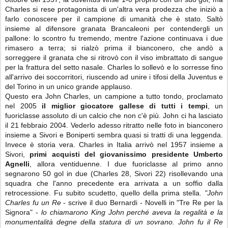
Charles si rese protagonista di un'altra vera prodezza che iniziò a
farlo conoscere per il campione di umanità che è stato. Saltò
insieme al difensore granata Brancaleoni per contendergli un
pallone: lo scontro fu tremendo, mentre l'azione continuava i due
rimasero a terra; si rialzò prima il bianconero, che andò a
sorreggere il granata che si ritrovò con il viso imbrattato di sangue
per la frattura del setto nasale. Charles lo sollevò e lo sorresse fino
all'arrivo dei soccorritori, riuscendo ad unire i tifosi della Juventus e
del Torino in un unico grande applauso.
Questo era John Charles, un campione a tutto tondo, proclamato
nel 2005
il miglior giocatore gallese di tutti i tempi
, un
fuoriclasse assoluto di un calcio che non c'è più. John ci ha lasciato
il 21 febbraio 2004. Vederlo adesso ritratto nelle foto in bianconero
insieme a Sivori e Boniperti sembra quasi si tratti di una leggenda.
Invece è storia vera. Charles in Italia arrivò nel 1957 insieme a
Sivori,
primi acquisti del giovanissimo presidente Umberto
Agnelli
, allora ventiduenne. I due fuoriclasse al primo anno
segnarono 50 gol in due (Charles 28, Sivori 22) risollevando una
squadra che l'anno precedente era arrivata a un soffio dalla
retrocessione. Fu subito scudetto, quello della prima stella.
"John
Charles fu un Re
- scrive il duo Bernardi - Novelli in "Tre Re per la
Signora" -
lo chiamarono King John perché aveva la regalità e la
monumentalità degne della statura di un sovrano. John fu il Re