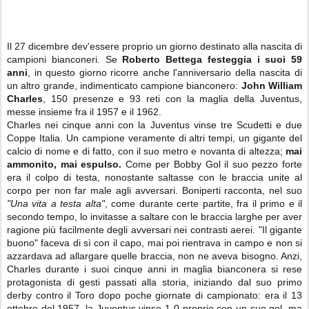
Il 27 dicembre dev'essere proprio un giorno destinato alla nascita di
campioni bianconeri. Se
Roberto Bettega festeggia i suoi 59
anni
, in questo giorno ricorre anche l'anniversario della nascita di
un altro grande, indimenticato campione bianconero:
John William
Charles
, 150 presenze e 93 reti con la maglia della Juventus,
messe insieme fra il 1957 e il 1962.
Charles nei cinque anni con la Juventus vinse tre Scudetti e due
Coppe Italia. Un campione veramente di altri tempi, un gigante del
calcio di nome e di fatto, con il suo metro e novanta di altezza;
mai
ammonito, mai espulso.
Come per Bobby Gol il suo pezzo forte
era il colpo di testa, nonostante saltasse con le braccia unite al
corpo per non far male agli avversari. Boniperti racconta, nel suo
"Una vita a testa alta"
, come durante certe partite, fra il primo e il
secondo tempo, lo invitasse a saltare con le braccia larghe per aver
ragione più facilmente degli avversari nei contrasti aerei. "Il gigante
buono" faceva di sì con il capo, mai poi rientrava in campo e non si
azzardava ad allargare quelle braccia, non ne aveva bisogno. Anzi,
Charles durante i suoi cinque anni in maglia bianconera si rese
protagonista di gesti passati alla storia, iniziando dal suo primo
derby contro il Toro dopo poche giornate di campionato: era il 13
ottobre del 1957, la Juventus vinse 1-0 proprio con un suo gol, ma