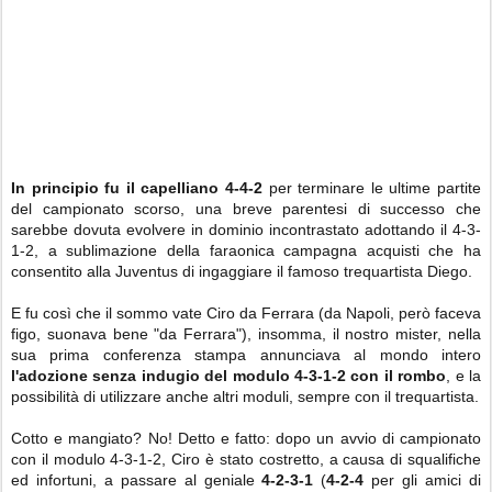
In principio fu il capelliano 4-4-2
per terminare le ultime partite
del campionato scorso, una breve parentesi di successo che
sarebbe dovuta evolvere in dominio incontrastato adottando il 4-3-
1-2, a sublimazione della faraonica campagna acquisti che ha
consentito alla Juventus di ingaggiare il famoso trequartista Diego.
E fu così che il sommo vate Ciro da Ferrara (da Napoli, però faceva
figo, suonava bene "da Ferrara"), insomma, il nostro mister, nella
sua prima conferenza stampa annunciava al mondo intero
l'adozione senza indugio del modulo 4-3-1-2 con il rombo
, e la
possibilità di utilizzare anche altri moduli, sempre con il trequartista.
Cotto e mangiato? No! Detto e fatto: dopo un avvio di campionato
con il modulo 4-3-1-2, Ciro è stato costretto, a causa di squalifiche
ed infortuni, a passare al geniale
4-2-3-1
(
4-2-4
per gli amici di