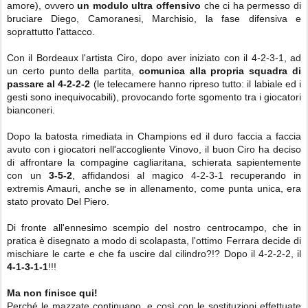
amore), ovvero
un modulo ultra offensivo
c
he ci ha permesso di
bruciare Diego, Camoranesi, Marchisio, la fase difensiva e
soprattutto l'attacco.
Con il Bordeaux l'artista Ciro, dopo aver iniziato con il 4-2-3-1, ad
un certo punto della partita,
comunica alla propria squadra di
passare al
4-2-2-2
(le telecamere hanno ripreso tutto: il labiale ed i
gesti sono inequivocabili), provocando forte sgomento tra i giocatori
bianconeri.
Dopo la batosta rimediata in Champions ed il duro faccia a faccia
avuto con i giocatori nell'accogliente Vinovo, il buon Ciro ha deciso
di affrontare la compagine cagliaritana, schierata sapientemente
con un
3-5-2
, affidandosi al magico 4-2-3-1 recuperando in
extremis Amauri, anche se in allenamento, come punta unica, era
stato provato Del Piero.
Di fronte all'ennesimo scempio del nostro centrocampo, che in
pratica è disegnato a modo di scolapasta, l'ottimo Ferrara decide di
mischiare le carte e che fa uscire dal cilindro?!? Dopo il 4-2-2-2, il
4-1-3-1-1
!!!
Ma non finisce qui!
Perché le mazzate continuano, e così con le sostituzioni effettuate