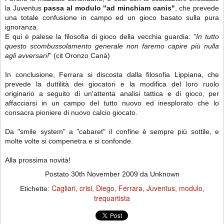
la Juventus
passa al modulo "ad minchiam canis"
, che prevede
una totale confusione in campo ed un gioco basato sulla pura
ignoranza.
E qui è palese la filosofia di gioco della vecchia guardia:
"In tutto
questo scombussolamento generale non faremo capire più nulla
agli avversari!
" (cit Oronzo Canà)
In conclusione, Ferrara si discosta dalla filosofia Lippiana, che
prevede la duttilità dei giocatori e la modifica del loro ruolo
originario a seguito di un'attenta analisi tattica e di gioco, per
affacciarsi in un campo del tutto nuovo ed inesplorato che lo
consacra pioniere di nuovo calcio giocato.
Da "smile system" a "cabaret" il confine è sempre più sottile, e
molte volte si compenetra e si confonde.
Alla prossima novità!
Postato
30th November 2009
da Unknown
Cagliari
crisi
Diego
Ferrara
Juventus
modulo
Etichette:
trequartista