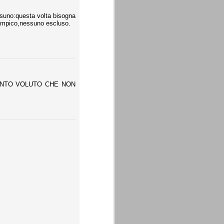
essuno:questa volta bisogna
Olimpico,nessuno escluso.
 TANTO VOLUTO CHE NON