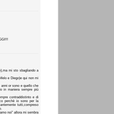
GGI!!!
re),ma mi sto sbagliando a
i Melo e Diego)e qui non mi
 anni or sono e quello che
o in maniera sempre più
empre contraddistinto e di
co perchè io sono per la
esantemente tutti,compreso
o.
siamo noi" allora mi sembra