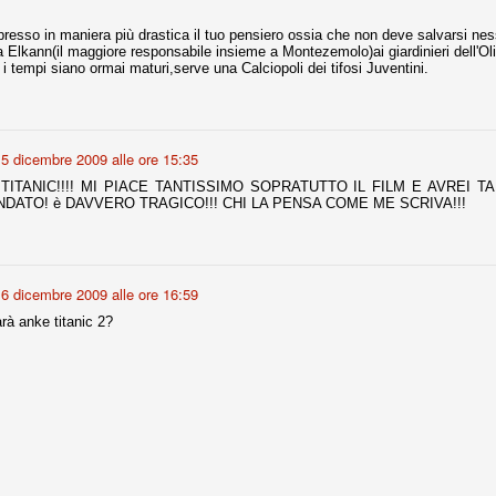
spresso in maniera più drastica il tuo pensiero ossia che non deve salvarsi n
,da Elkann(il maggiore responsabile insieme a Montezemolo)ai giardinieri dell'
Comproprietà - Capitolo finale
 tempi siano ormai maturi,serve una Calciopoli dei tifosi Juventini.
UN
18
Finita un'altra stagione di trionfi, è tempo ora per la Juve di
mettersi tutto alle spalle e di organizzare il mercato per la
rossima stagione.
5 dicembre 2009 alle ore 15:35
e anni fa il calcio italiano ha deciso di adeguarsi al resto d’Europa e
 estinguere definitivamente la pratica delle comproprietà. Per
 TITANIC!!!! MI PIACE TANTISSIMO SOPRATUTTO IL FILM E AVREI
evolare le società, la FIGC aveva dato inizialmente un anno di tempo,
DATO! è DAVVERO TRAGICO!!! CHI LA PENSA COME ME SCRIVA!!!
lvo poi decidere di concedere una proroga fino a giugno 2015.
6 dicembre 2009 alle ore 16:59
rdinaria
rà anke titanic 2?
mo orgogliosi di un gruppo (società, dirigenti, staff tecnico, squadra)
spacciato. Una squadra che ha saputo cambiare guida tecnica, staff,
li di gioco, interpreti, mentalità in campo... riproponendosi sempre e
2014/15:
 ai rigori).