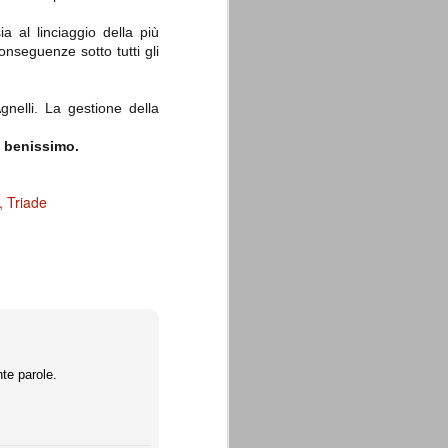
ia al linciaggio della più
onseguenze sotto tutti gli
Agnelli. La gestione della
a benissimo.
Triade
te parole.