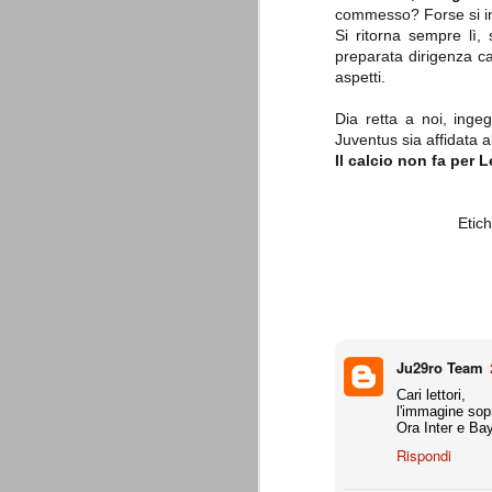
combinato un granché, ritrova la lu
commesso? Forse si in
Si ritorna sempre lì, 
preparata dirigenza ca
Champions League 2015/16
AUG
aspetti.
28
I sorteggi di giovedì 27 Agosto han
che, a detta di tutti, è capitata nel
Dia retta a noi, ingeg
Gruppo A: Psg (Fra), Real Madrid (Spa),
Juventus sia affidata 
Il calcio non fa per
Gruppo B: Psv Eindhoven (Ola), Manches
Gruppo C: Benfica (Por), Atletico Madrid
Etic
Juventus - Udinese 0-1
AUG
23
Sconfitta meritata, anche con un p
dalle scelte iniziali per continuar
sbagliato davvero molto. Siamo certi che
fretta. Che ne pensate voi? Un semplice 
Nel frattempo, le nostre pagelle:
Ju29ro Team
Buffon s.v.
Cari lettori,
l'immagine sopr
Ora Inter e Bay
La legge è disuguale per tutt
AUG
Rispondi
20
È di oggi la pubblicazione del disp
sull'ennesimo ramo del calciosco