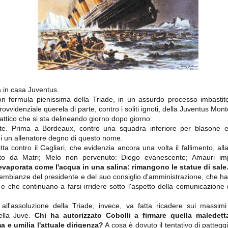
importantissimi punti per la
Nonostante il gol fortunoso del
qualificazione e mettendosi alle
Chievo, la sensazione netta è che
spalle le brutte prestazioni del
la matassa sia molto, molto lunga
campionato. Dopo un primo tempo
e difficile da sbrogliare.
di sofferenza gli uomini di Allegri
hanno saputo reagire al gol
fortunoso (e non molto regolare)
segnato dagli inglesi e a portare a
casa il bottino intero.
 in casa Juventus.
on formula pienissima della Triade, in un assurdo processo imbastito
vvidenziale querela di parte, contro i soliti ignoti, della Juventus Mon
-tattico che si sta delineando giorno dopo giorno.
tte. Prima a Bordeaux, contro una squadra inferiore per blasone e
 di un allenatore degno di questo nome.
tta contro il Cagliari, che evidenzia ancora una volta il fallimento, al
ato da Matri; Melo non pervenuto: Diego evanescente; Amauri imp
evaporata come l'acqua in una salina: rimangono le statue di sale
 delle operazioni di calciomercato, oltre che sulle liste Uefa e serie A (e
abbiamo già pubblicato un pezzo dedicato pochi giorni fa. Ricordiamo che
sembianze del presidente e del suo consiglio d'amministrazione, che ha
) dei 12 giocatori usciti nella sessione di calciomercato sono italiani, e
 e che continuano a farsi irridere sotto l'aspetto della comunicazione (
i giocatori arrivati.
all'assoluzione della Triade, invece, va fatta ricadere sui massimi
ella Juve.
Chi ha autorizzato Cobolli a firmare quella maledett
osta all'Olimpico. Una squadra che per i primi 75 minuti non ha
ma e umilia l'attuale dirigenza?
A cosa è dovuto il tentativo di patteg