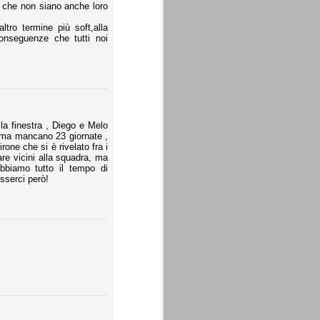
o che non siano anche loro
ltro termine più soft,alla
 conseguenze che tutti noi
lla finestra , Diego e Melo
8 ma mancano 23 giornate ,
rone che si è rivelato fra i
are vicini alla squadra, ma
bbiamo tutto il tempo di
sserci però!