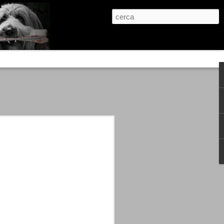
re, condanne scritte prima di ogni
, e chi provava a cantare fuori dal coro
 giustizialista innescato da una indagine
nso unico.
abbia e dalla passione, si ritrovò a
are quell’onda mediatica che ci stava