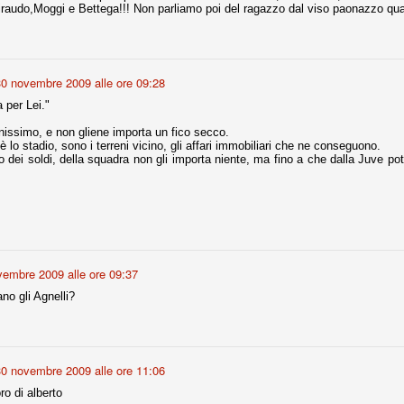
iraudo,Moggi e Bettega!!! Non parliamo poi del ragazzo dal viso paonazzo qua
fitte)
30 novembre 2009 alle ore 09:28
s - Lazio 2-0
percoppa italiana, diventando così la squadra più titolata in Italia in
a per Lei."
 il Milan (a meno di classifiche e tabelle "galliane"), fermo a quota 6.
nissimo, e non gliene importa un fico secco.
e i bianconeri a trovare una certa unità dopo le prime deludenti
 è lo stadio, sono i terreni vicino, gli affari immobiliari che ne conseguono.
lo dei soldi, della squadra non gli importa niente, ma fino a che dalla Juve p
no, non è una barzelletta. O forse sì, fate voi, ma non fa ridere. Ci
, non è una storiaccia legata alla ex Jugoslavia. Dicevamo che ci sono
a età (29 anni), e sono fisicamente simili, entrambi grandi e grossi.
uropee, e tutti e due sono appena arrivati a giocare in Italia. Il
vembre 2009 alle ore 09:37
ano gli Agnelli?
one
licate finora sono le motivazioni del giudizio di Cassazione relativo a
vano scelto di farsi giudicare con il rito abbreviato.
o, e quindi non le commenteremo, le considerazioni (di parte)
30 novembre 2009 alle ore 11:06
prese dalla maggior parte dei media (chissà perché...), come fossero
ro di alberto