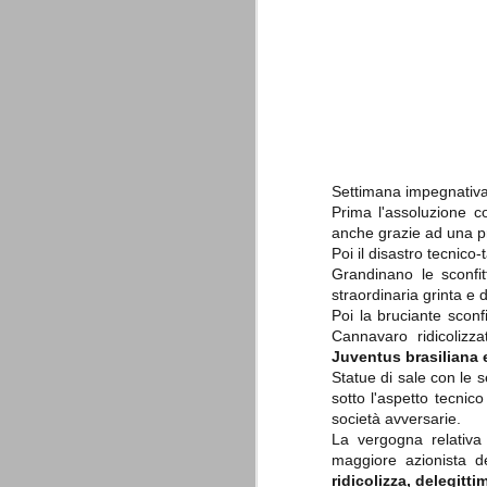
è finita.
Quando abbiamo messo on line
questo sito la nostra squadra del
cuore stava vivendo il suo periodo
più buio, annichilita nel suo
prestigio e guidata in modo da non
dare molte speranze di un futuro
migliore.
Settimana impegnativa
Prima l'assoluzione c
anche grazie ad una pro
Poi il disastro tecnico
Grandinano le sconfi
straordinaria grinta e
Poi la bruciante sconfi
Cannavaro ridicolizz
La Juve meno italiana
SEP
Juventus brasiliana 
8
Sulle implicazioni anche finanziarie
relativi criteri di compilazione), 
Statue di sale con le 
7 (alcuni dei quali utilizzati poco o nulla
sotto l'aspetto tecnico
che sono italiani invece solo 2 dei 10 nuov
società avversarie.
La vergogna relativa 
Roma - Juventus 2-1
AUG
maggiore azionista d
30
La Juventus rimedia una sonora bat
ridicolizza, delegitti