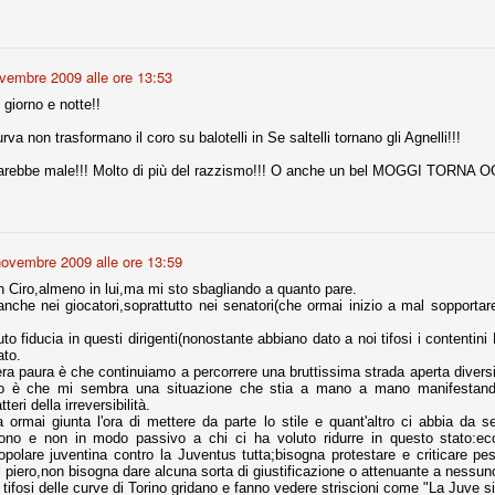
r quello che è: un allenamento in vista della stagione, una ghiotta
vembre 2009 alle ore 13:53
tere preziosi minuti nelle gambe. E chi sabato era allo stadio a San
e.
 giorno e notte!!
va non trasformano il coro su balotelli in Se saltelli tornano gli Agnelli!!!
e A
e delle liste.
farebbe male!!! Molto di più del razzismo!!! O anche un bel MOGGI TORNA O
nua di ammortamento + ingaggio lordo annuo. La somma della potenza
novembre 2009 alle ore 13:59
perare il 70 % del fatturato al netto delle plusvalenze (vedi regole del
n Ciro,almeno in lui,ma mi sto sbagliando a quanto pare.
anche nei giocatori,soprattutto nei senatori(che ormai inizio a mal sopporta
del fatturato 2014/15, che dovrebbe comunque essere intorno ai 320
o fiducia in questi dirigenti(nonostante abbiano dato a noi tifosi i contentin
o 2015/16, esercizio appena iniziato.
ato.
era paura è che continuiamo a percorrere una bruttissima strada aperta diversi
o è che mi sembra una situazione che stia a mano a mano manifestand
teri della irreversibilità.
mercato si valuta alla fine, a inizio settembre. Fermo restando che poi
a ormai giunta l'ora di mettere da parte lo stile e quant'altro ci abbia da s
glio, sono già arrivati Rugani, Dybala, Khedira, Mandzukic, Neto, Zaza.
tono e non in modo passivo a chi ci ha voluto ridurre in questo stato:ec
ez, Ogbonna, forse Vidal. Il mercato i nostri dirigenti hanno dimostrato
opolare juventina contro la Juventus tutta;bisogna protestare e criticare p
o fare meglio di noi tifosi.
 piero,non bisogna dare alcuna sorta di giustificazione o attenuante a nessun
 tifosi delle curve di Torino gridano e fanno vedere striscioni come "La Juve 