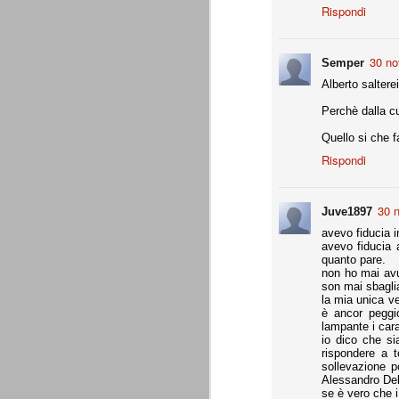
Rispondi
Precisione svizzera
JUL
27
Il calcio estivo va sempre preso pe
30 no
occasione per provare schemi e met
Semper
Gallo ha avuto proprio questa impression
Alberto salterei
Perchè dalla cur
Appunti: 3. Liste Uefa e Seri
JUL
22
Queste le regole per la composizion
Quello si che 
Rispondi
Appunti: 2. Potenza di fuoco
JUL
22
La potenza di fuoco è = quota an
30 
Juve1897
di fuoco di una società non deve su
avevo fiducia i
Ffp Uefa).
avevo fiducia 
quanto pare.
Non conosciamo ancora il dato ufficiale 
non ho mai avut
mln. Ma qui dobbiamo riferirci al fatturat
son mai sbagli
la mia unica v
Appunti: 1. Il cambiamento
è ancor peggi
JUL
lampante i carat
22
Siamo poco oltre metà luglio, e il 
io dico che si
conta e parla il campo. E, al 21 lu
rispondere a 
Sono andati via Storari, Pepe, Pirlo, Tev
sollevazione p
(nel tempo, e a suon di risultati) di saperl
Alessandro Del
se è vero che i