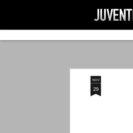
AD IMPOSSIBIL
SEP
19
Ad impossibilìa nemo tenetur. Per
significa che nessuno è tenuto a 
Ed infatti, per chi ricorda le convulse gi
NOV
davvero impresa impossibile quella di mod
erano abbattuti sulla Juventus.
29
PER UNA VERITÀ
SEP
STORICA
19
Cari amici, l'avventura che
abbiamo iniziato il 5 maggio 2007