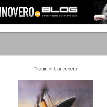
IA NEMO TENETUR
Mass-media feroci, sentimento popola
processo. Una vera e propria mattanza
veniva travolto, annichilito dal furore
 chi conosce il latino, questa frase
che, fin dai primi attimi, sembrò a se
fare imprese impossibili.
Un gruppo di persone, spronato dalla r
ornate dell’estate 2006, sembrava
lavorare sul web per cercare di argin
ificare il corso degli eventi che si
condannando irreversibilmente.
Titanic in bianconero
Manchester City -
Juventus - Chievo 1-1
SEP
SEP
Juventus 1-2
15
12
La Juventus esce con un
misero punto dallo Juventus
La Juventus trionfa a
Stadium, accentuando una crisi
Manchester conquistandosi tre
che sembra non avere fine.