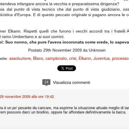
ce solo a 10 minuti dalla fine, dopo essere rimasta in 10 uomini.
tendeva infangare ancora la vecchia e preparatissima dirigenza?
sia dal punto di vista tecnico che dal punto di vista giudiziario, oss
lcistica d'Europa. E di questo peccato originale si pagano ancora le c
no regalato un'urna non facile alle italiane, specialmente alla Juventus,
 girone forse più avvincente:
ner Elkann. Rispetti quelli che furono i vecchi accordi tra i fratelli 
 Shakhtar Donetsk (Ucr), Malmoe (Sve)
al ramo Umbertiano e ai suoi uomini.
 Lei: Suo nonno, che pure l'aveva incoronata come erede, lo sapev
ter Utd (Ing), Cska Mosca (Rus), Wolfsburg (Ger).
Postato
29th November 2009
da Unknown
 (Spa), Galatasaray (Tur), Astana (Kaz).
assoluzione
Blanc
campionato
crisi
Elkann
Juventus
processo
hette:
izzico di sfortuna. Partita sbagliata come impostazione, a cominciare
e con la gestione della stessa. Può succedere. Oggi anche Allegri ha
 lo abbia capito. Quindi, niente drammi e vediamo di imparare in
14
Visualizza commenti
passo falso, o c'è qualcosa di più?
29 novembre 2009 alle ore 19:42
a è un po' pesante da caricare, ma esprime la situazione attuale meglio di tan
ern possono darci un brodino, oppure far affondare definitivamente la barca.
i
ositivo della sentenza di primo grado del processo sportivo
mmesse.