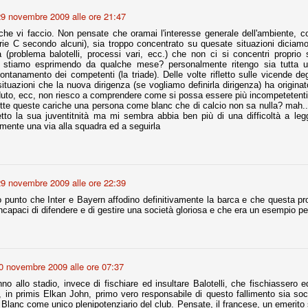
la polemica sviluppatasi in questi giorni, soprattutto fra tifosi
29 novembre 2009 alle ore 21:47
io che ognuno tiri l'acqua al suo mulino e difenda strenuamente il
 presenza o dell'assenza di prove. Ci interessa invece altro.
e vi faccio. Non pensate che oramai l'interesse generale dell'ambiente, comp
rie C secondo alcuni), sia troppo concentrato su quesate situazioni diciamo
ca (problema balotelli, processi vari, ecc.) che non ci si concentri proprio 
Teramo, l'ingiustizia sportiva
UG
stiamo esprimendo da qualche mese? personalmente ritengo sia tutta un
17
lontanamento dei competenti (la triade). Delle volte rifletto sulle vicende de
Nei giorni scorsi abbiamo ricevuto alcuni messaggi di amici
ituazioni che la nuova dirigenza (se vogliamo definirla dirigenza) ha originat
teramani, che ci chiedevano spazio per la loro vicenda, al limite
duto, ecc, non riesco a comprendere come si possa essere più incompetetent
ll'incredibile. Ce ne occupiamo volentieri.
tutte queste cariche una persona come blanc che di calcio non sa nulla? mah.
tto la sua juventitnità ma mi sembra abbia ben più di una difficoltà a legg
po le incongruenze emerse negli scorsi anni nello scandalo del
amente una via alla squadra ed a seguirla
alcioscommesse, con le assurde accuse a Pepe e Bonucci, e la
radossale situazione di Conte, oltre ai tanti altri tirati in ballo solo da
stimonianze di terze parti (senza riscontri oggettivi), ora si punta il dito
ntro il Teramo.
29 novembre 2009 alle ore 22:39
 punto che Inter e Bayern affodino definitivamente la barca e che questa prop
incapaci di difendere e di gestire una società gloriosa e che era un esempio pe
ta
-Marotta ha conseguito il suo ottavo successo nelle 19 competizioni
torie e tre secondi posti in 19 competizioni: risultati impressionanti, da
guida, negli ultimi 13 mesi, sono stati ottenuti (in 5 competizioni) 3
0 novembre 2009 alle ore 07:37
o allo stadio, invece di fischiare ed insultare Balotelli, che fischiassero ed
, in primis Elkan John, primo vero responsabile di questo fallimento sia soc
 Blanc come unico plenipotenziario del club. Pensate, il francese, un emerito 