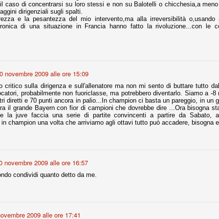
 il caso di concentrarsi su loro stessi e non su Balotelli o chicchesia,a men
ggini dirigenziali sugli spalti.
nni uno fra i maggiori talenti del calcio italiano della sua generazione,
ezza e la pesantezza del mio intervento,ma alla irreversibilità o,usando a
 bravo nell'anticipo, bravo in marcatura, bravo nello scegliere il tempo
à cronica di una situazione in Francia hanno fatto la rivoluzione...con le
no, bravo nell'avanzare palla al piede, bravo nei colpi di testa. Bravo.
 della Juventus era fare mercato e farlo subito, anche al fine di
tenze annunciate di Tevez e Pirlo, svecchiando al contempo una rosa
0 novembre 2009 alle ore 15:09
'acquisto di Rugani, Dybala e Zaza, il gentleman agreement con il
eyra sono tutte mosse che puntano a ringiovanire la rosa affidandosi a
o critico sulla dirigenza e sull'allenatore ma non mi sento di buttare tutto da
ocatori, probabilmente non fuoriclasse, ma potrebbero diventarlo. Siamo a -
ri diretti e 70 punti ancora in palio...In champion ci basta un pareggio, in un gi
allora il grande Bayern con fior di campioni che dovrebbe dire ...Ora bisogna st
e la juve faccia una serie di partite convincenti a partire da Sabato, a
 in champion una volta che arriviamo agli ottavi tutto può accadere, bisogna e
sa per la Juventus l'epoca degli accordi di compartecipazione
 la data finale, data nella quale quella forma contrattuale (con
di accordo) dovrà scomparire dal calcio italiano.
i gli accordi di compartecipazione ancora in essere.
0 novembre 2009 alle ore 16:57
ondo condividi quanto detto da me.
re del Sassuolo, così come Berardi (ora al 100%). Se uno dei due
deremo atto di quanto costerà. Di certo, quei due giocatori, insieme a
eso parecchio. Non sul piano sportivo, ma su quello finanziario. E non
ppe Marotta del quale una parte della tifoseria juventina sembra non
o.
novembre 2009 alle ore 17:41