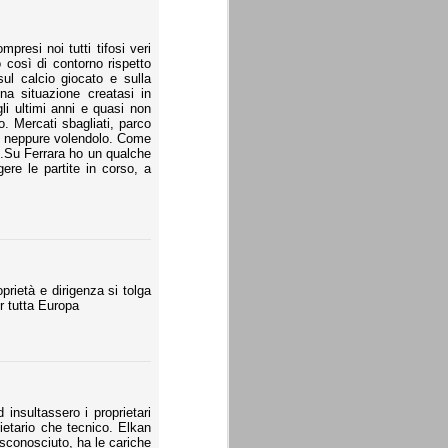
resi noi tutti tifosi veri
 così di contorno rispetto
sul calcio giocato e sulla
a situazione creatasi in
gli ultimi anni e quasi non
o. Mercati sbagliati, parco
i neppure volendolo. Come
..Su Ferrara ho un qualche
ere le partite in corso, a
rietà e dirigenza si tolga
r tutta Europa
 insultassero i proprietari
ietario che tecnico. Elkan
sconosciuto, ha le cariche