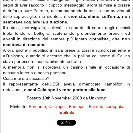
segni di aver raccolto il criptico messaggio; allora si mise a tossire
di rinforzo pure Pairetto, accompagnando la tossita con movimenti
delle sopracciglie, ma niente...
il cronista, chino sull'urna, non
sembrava cogliere la situazione.
Il notaio, meravigliato, sollevò lo sguardo di sopra dagli occhiali
triplo fondo di bottiglia, scatenando profondamente bronchi ed
alveoli in direzione del sempre più ignaro giornalista,
che non
mostrava di recepire.
Allora anche il pubblico in sala prese a tossire rumorosamente e
all'unisono, quando si accorse che la pallina col nome di Collina
stava per essere inesorabilmente estratta.
A memoria non si ricordava un casino simile in occasione di
nessuna lotteria o pesca paesana.
Cosa mai era successo?
Il rappresentante dell'USSI aveva dimenticato l'amplifon in
redazione,
e così Calciopoli venne portata alla luce.
Postato
10th November 2009
da Unknown
Bergamo
Calciopoli
Farsopoli
Pairetto
sorteggio
Etichette:
arbitrale