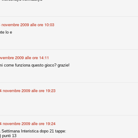
ce solo a 10 minuti dalla fine, dopo essere rimasta in 10 uomini.
3 novembre 2009 alle ore 10:03
no regalato un'urna non facile alle italiane, specialmente alla Juventus,
 girone forse più avvincente:
te lo e
 Shakhtar Donetsk (Ucr), Malmoe (Sve)
ter Utd (Ing), Cska Mosca (Rus), Wolfsburg (Ger).
 (Spa), Galatasaray (Tur), Astana (Kaz).
ovembre 2009 alle ore 14:11
mi come funziona questo gioco? grazie!
izzico di sfortuna. Partita sbagliata come impostazione, a cominciare
e con la gestione della stessa. Può succedere. Oggi anche Allegri ha
 lo abbia capito. Quindi, niente drammi e vediamo di imparare in
4 novembre 2009 alle ore 19:23
passo falso, o c'è qualcosa di più?
i
4 novembre 2009 alle ore 19:24
ositivo della sentenza di primo grado del processo sportivo
a Settimana Interistica dopo 21 tappe:
mmesse.
) punti 13