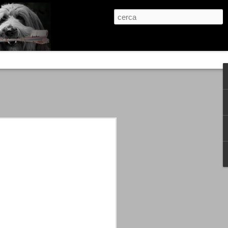
re, condanne scritte prima di ogni
, e chi provava a cantare fuori dal coro
 giustizialista innescato da una indagine
nso unico.
abbia e dalla passione, si ritrovò a
are quell’onda mediatica che ci stava