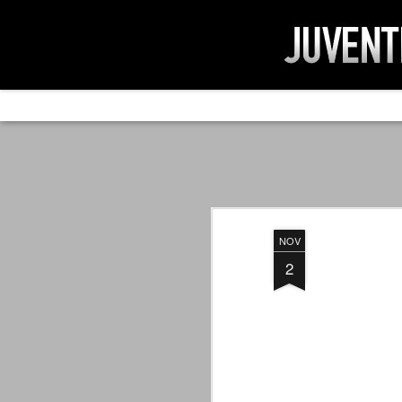
AD IMPOSSIBIL
SEP
19
Ad impossibilìa nemo tenetur. Per
significa che nessuno è tenuto a 
Ed infatti, per chi ricorda le convulse gi
NOV
davvero impresa impossibile quella di mod
erano abbattuti sulla Juventus.
2
PER UNA VERITÀ
SEP
STORICA
19
Cari amici, l'avventura che
abbiamo iniziato il 5 maggio 2007