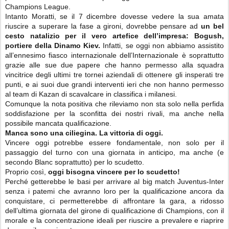
Champions League.
Intanto Moratti, se il 7 dicembre dovesse vedere la sua amata
riuscire a superare la fase a gironi, dovrebbe pensare ad
un bel
cesto natalizio per il vero artefice dell’impresa: Bogush,
portiere della Dinamo Kiev.
Infatti, se oggi non abbiamo assistito
all’ennesimo fiasco internazionale dell’Internazionale è soprattutto
grazie alle sue due papere che hanno permesso alla squadra
vincitrice degli ultimi tre tornei aziendali di ottenere gli insperati tre
punti, e ai suoi due grandi interventi ieri che non hanno permesso
al team di Kazan di scavalcare in classifica i milanesi.
Comunque la nota positiva che rileviamo non sta solo nella perfida
soddisfazione per la sconfitta dei nostri rivali, ma anche nella
possibile mancata qualificazione.
Manca sono una ciliegina. La vittoria di oggi.
Vincere oggi potrebbe essere fondamentale, non solo per il
passaggio del turno con una giornata in anticipo, ma anche (e
secondo Blanc soprattutto) per lo scudetto.
Proprio così,
oggi bisogna vincere per lo scudetto!
Perché getterebbe le basi per arrivare al big match Juventus-Inter
senza i patemi che avranno loro per la qualificazione ancora da
conquistare, ci permetterebbe di affrontare la gara, a ridosso
dell’ultima giornata del girone di qualificazione di Champions, con il
morale e la concentrazione ideali per riuscire a prevalere e riaprire