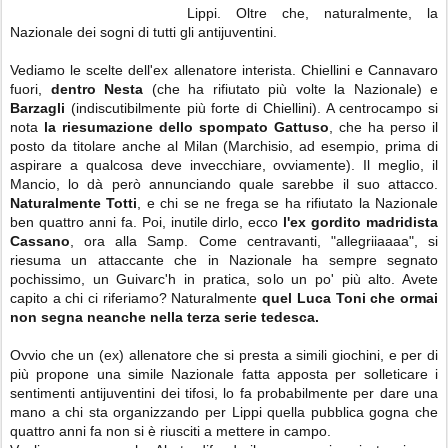
Lippi. Oltre che, naturalmente, la
Nazionale dei sogni di tutti gli antijuventini.
Vediamo le scelte dell'ex allenatore interista. Chiellini e Cannavaro
fuori,
dentro Nesta
(che ha rifiutato più volte la Nazionale) e
Barzagli
(indiscutibilmente più forte di Chiellini). A centrocampo si
nota
la riesumazione dello spompato Gattuso
, che ha perso il
posto da titolare anche al Milan (Marchisio, ad esempio, prima di
aspirare a qualcosa deve invecchiare, ovviamente). Il meglio, il
Mancio, lo dà però annunciando quale sarebbe il suo attacco.
Naturalmente Totti
, e chi se ne frega se ha rifiutato la Nazionale
ben quattro anni fa. Poi, inutile dirlo, ecco
l'ex gordito madridista
Cassano
, ora alla Samp. Come centravanti, "allegriiaaaa", si
riesuma un attaccante che in Nazionale ha sempre segnato
pochissimo, un Guivarc'h in pratica, solo un po' più alto. Avete
capito a chi ci riferiamo? Naturalmente
quel Luca Toni che ormai
non segna neanche nella terza serie tedesca.
Ovvio che un (ex) allenatore che si presta a simili giochini, e per di
più propone una simile Nazionale fatta apposta per solleticare i
sentimenti antijuventini dei tifosi, lo fa probabilmente per dare una
mano a chi sta organizzando per Lippi quella pubblica gogna che
quattro anni fa non si è riusciti a mettere in campo.