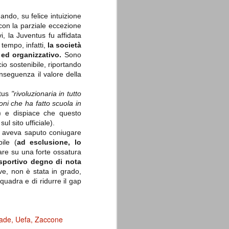
ando, su felice intuizione
(con la parziale eccezione
i, la Juventus fu affidata
tempo, infatti,
la società
ed organizzativo.
Sono
cio sostenibile, riportando
La sentenza di
SEP
conseguenza il valore della
Cassazione su Moggi
11
Dal sito della Corte di
ntus
"
rivoluzionaria in tutto
Cassazione:
ioni che ha fatto scuola in
o) e dispiace che questo
"In Italia la Corte Suprema di
l sito ufficiale).
Cassazione è al vertice della
giurisdizione ordinaria; tra le
te aveva saputo coniugare
principali funzioni che le sono
bile (
ad esclusione, lo
attribuite dalla legge fondamentale
are su una forte ossatura
sull'ordinamento giudiziario del 30
sportivo degno di nota
gennaio 1941 n. 12 (art. 65) vi è
quella di assicurare "l'esatta
e, non è stata in grado,
osservanza e l'uniforme
quadra e di ridurre il gap
interpretazione della legge, l'unità
del diritto oggettivo nazionale, il
rispetto dei limiti delle diverse
giurisdizioni".
iade
Uefa
Zaccone