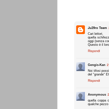
combinato un granché, ritrova la lu
Champions League 2015/16
AUG
28
I sorteggi di giovedì 27 Agosto han
che, a detta di tutti, è capitata nel
Ju29ro Team
Gruppo A: Psg (Fra), Real Madrid (Spa),
Cari lettori,
quella schifez
Gruppo B: Psv Eindhoven (Ola), Manches
oggi (senza con
Questo è il lor
Gruppo C: Benfica (Por), Atletico Madrid
Rispondi
Juventus - Udinese 0-1
AUG
23
Sconfitta meritata, anche con un p
dalle scelte iniziali per continuar
2
Gengis-Kan
sbagliato davvero molto. Siamo certi che
Noi tifosi pos
fretta. Che ne pensate voi? Un semplice 
del "grande" E
Nel frattempo, le nostre pagelle:
Rispondi
Buffon s.v.
2
Anonymous
La legge è disuguale per tutt
AUG
quella coppa c
20
È di oggi la pubblicazione del disp
qualche pezzo g
sull'ennesimo ramo del calciosco