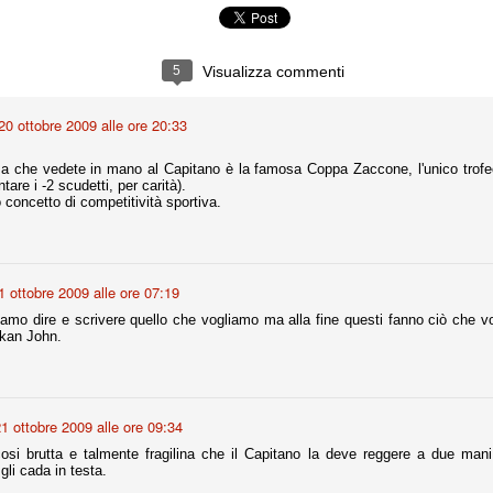
ce solo a 10 minuti dalla fine, dopo essere rimasta in 10 uomini.
5
Visualizza commenti
no regalato un'urna non facile alle italiane, specialmente alla Juventus,
 girone forse più avvincente:
20 ottobre 2009 alle ore 20:33
 Shakhtar Donetsk (Ucr), Malmoe (Sve)
za che vedete in mano al Capitano è la famosa Coppa Zaccone, l'unico trofe
ter Utd (Ing), Cska Mosca (Rus), Wolfsburg (Ger).
tare i -2 scudetti, per carità).
o concetto di competitività sportiva.
 (Spa), Galatasaray (Tur), Astana (Kaz).
izzico di sfortuna. Partita sbagliata come impostazione, a cominciare
e con la gestione della stessa. Può succedere. Oggi anche Allegri ha
1 ottobre 2009 alle ore 07:19
 lo abbia capito. Quindi, niente drammi e vediamo di imparare in
siamo dire e scrivere quello che vogliamo ma alla fine questi fanno ciò che v
passo falso, o c'è qualcosa di più?
lkan John.
1 ottobre 2009 alle ore 09:34
i
osi brutta e talmente fragilina che il Capitano la deve reggere a due mani
ositivo della sentenza di primo grado del processo sportivo
li cada in testa.
mmesse.