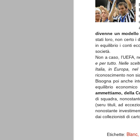
è finita.
Quando abbiamo messo on line
questo sito la nostra squadra del
cuore stava vivendo il suo periodo
più buio, annichilita nel suo
prestigio e guidata in modo da non
dare molte speranze di un futuro
divenne un modello 
migliore.
stati loro, non certo i 
in equilibrio i conti e
società.
Non a caso, l'UEFA, n
e per tutto. Nelle scel
Italia, in Europa, ne
riconoscimento non sia
Bisogna poi anche int
equilibrio economico 
ammettiamo, della 
La Juve meno italiana
SEP
di squadra, nonostant
8
Sulle implicazioni anche finanziarie
(seru tituli, ad ecce
relativi criteri di compilazione), 
nonostante investiment
7 (alcuni dei quali utilizzati poco o nulla
dai collezionisti di cart
che sono italiani invece solo 2 dei 10 nuov
Roma - Juventus 2-1
AUG
Blanc
Etichette:
30
La Juventus rimedia una sonora bat