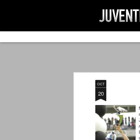
AD IMPOSSIBIL
SEP
19
Ad impossibilìa nemo tenetur. Per
significa che nessuno è tenuto a 
Ed infatti, per chi ricorda le convulse gi
OCT
davvero impresa impossibile quella di mod
erano abbattuti sulla Juventus.
20
PER UNA VERITÀ
SEP
STORICA
19
Cari amici, l'avventura che
abbiamo iniziato il 5 maggio 2007