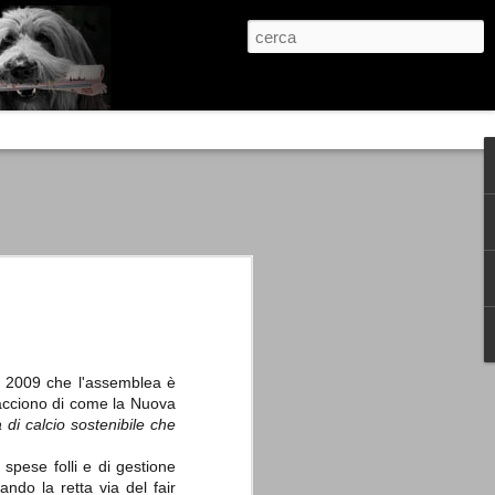
re, condanne scritte prima di ogni
, e chi provava a cantare fuori dal coro
 giustizialista innescato da una indagine
nso unico.
abbia e dalla passione, si ritrovò a
are quell’onda mediatica che ci stava
gno 2009 che l'assemblea è
iacciono di come la Nuova
a di calcio sostenibile che
pese folli e di gestione
ndo la retta via del fair