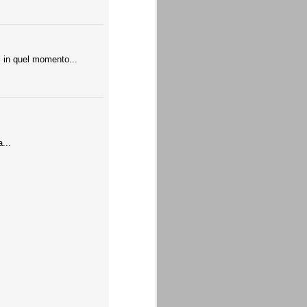
ui in quel momento...
...