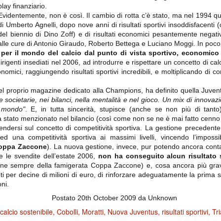
importantissimi punti per la
play finanziario.
Nonostante il gol fortunoso del
qualificazione e mettendosi alle
Chievo, la sensazione netta è che
Evidentemente, non è così. Il cambio di rotta c’è stato, ma nel 1994 qu
spalle le brutte prestazioni del
la matassa sia molto, molto lunga
campionato. Dopo un primo tempo
di Umberto Agnelli, dopo nove anni di risultati sportivi insoddisfacenti 
e difficile da sbrogliare.
di sofferenza gli uomini di Allegri
del biennio di Dino Zoff) e di risultati economici pesantemente negativ
hanno saputo reagire al gol
alle cure di Antonio Giraudo, Roberto Bettega e Luciano Moggi. In poco 
fortunoso (e non molto regolare)
segnato dagli inglesi e a portare a
per il mondo del calcio dal punto di vista sportivo, economico 
casa il bottino intero.
dirigenti insediati nel 2006, ad introdurre e rispettare un concetto di cal
conomici, raggiungendo risultati sportivi incredibili, e moltiplicando di 
el proprio magazine dedicato alla Champions, ha definito quella Juve
te societarie, nei bilanci, nella mentalità e nel gioco. Un mix di innovaz
l mondo"
. E, in tutta sincerità, stupisce (anche se non più di tant
 stato menzionato nel bilancio (così come non se ne è mai fatto cenno su
endersi sul concetto di competitività sportiva. La gestione preceden
ed una competitività sportiva ai massimi livelli, vincendo l’impossi
Coppa Zaccone
). La nuova gestione, invece, pur potendo ancora cont
e le svendite dell’estate 2006,
non ha conseguito alcun risultato 
 delle operazioni di calciomercato, oltre che sulle liste Uefa e serie A (e
zione sempre della famigerata Coppa Zaccone) e, cosa ancora più grav
abbiamo già pubblicato un pezzo dedicato pochi giorni fa. Ricordiamo che
i per decine di milioni di euro, di rinforzare adeguatamente la prima s
) dei 12 giocatori usciti nella sessione di calciomercato sono italiani, e
oni.
i giocatori arrivati.
Postato
20th October 2009
da Unknown
calcio sostenibile
Cobolli
Moratti
Nuova Juventus
risultati sportivi
Tr
osta all'Olimpico. Una squadra che per i primi 75 minuti non ha