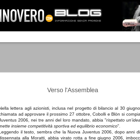
IA NEMO TENETUR
Mass-media feroci, sentimento popola
processo. Una vera e propria mattanza
veniva travolto, annichilito dal furore
 chi conosce il latino, questa frase
che, fin dai primi attimi, sembrò a se
fare imprese impossibili.
Un gruppo di persone, spronato dalla r
ornate dell’estate 2006, sembrava
lavorare sul web per cercare di argin
ificare il corso degli eventi che si
condannando irreversibilmente.
Verso l'Assemblea
Nella lettera agli azionisti, inclusa nel progetto di bilancio al 30 giu
chiamata ad approvare il prossimo 27 ottobre, Cobolli e Blòn si comp
Manchester City -
Juventus - Chievo 1-1
SEP
SEP
Juventus 2006, nei tre anni del loro mandato, abbia "
rispettato un’ide
Juventus 1-2
15
12
La Juventus esce con un
mette insieme competitività sportiva ed equilibrio economico
".
misero punto dallo Juventus
La Juventus trionfa a
Leggendo il testo, sembra che la Nuova Juventus 2006, dopo anni di s
Stadium, accentuando una crisi
Manchester conquistandosi tre
dissennata alla Moratti, abbia virato rotta a fine giugno 2006, imbocca
che sembra non avere fine.